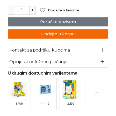
−
+
Dodajte u favorite
Poručite pozivom
Dodajte u korpu
Kontakt za podršku kupcima
Opcije za odloženo plaćanje
U drugim dostupnim varijantama
+1
1,799
4,449
2,199