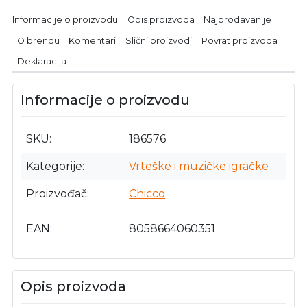
Informacije o proizvodu
Opis proizvoda
Najprodavanije
O brendu
Komentari
Slični proizvodi
Povrat proizvoda
Deklaracija
Informacije o proizvodu
SKU
186576
Kategorije
Vrteške i muzičke igračke
Proizvođač
Chicco
EAN
8058664060351
Opis proizvoda