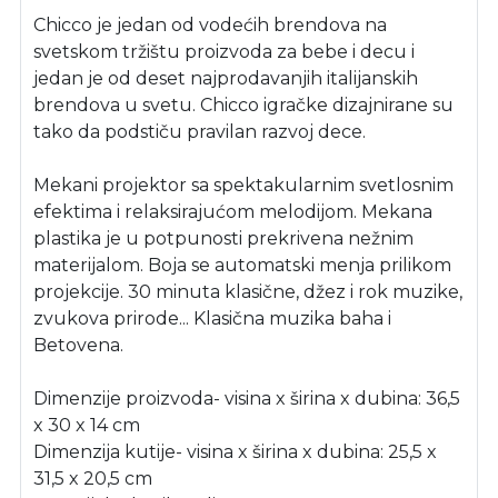
Chicco je jedan od vodećih brendova na
svetskom tržištu proizvoda za bebe i decu i
jedan je od deset najprodavanjih italijanskih
brendova u svetu. Chicco igračke dizajnirane su
tako da podstiču pravilan razvoj dece.
Mekani projektor sa spektakularnim svetlosnim
efektima i relaksirajućom melodijom. Mekana
plastika je u potpunosti prekrivena nežnim
materijalom. Boja se automatski menja prilikom
projekcije. 30 minuta klasične, džez i rok muzike,
zvukova prirode... Klasična muzika baha i
Betovena.
Dimenzije proizvoda- visina x širina x dubina: 36,5
x 30 x 14 cm
Dimenzija kutije- visina x širina x dubina: 25,5 x
31,5 x 20,5 cm