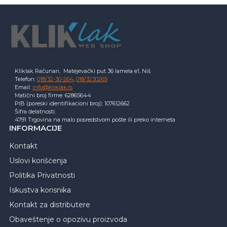
Kliklak Računari, Matejevački put 36 lamela e1, Niš
Telefon:
018/32-30-264
,
018/3230265
Email:
info@kliklak.rs
Matični broj firme: 62865644
PIB (poreski identifikacioni broj): 107612662
Šifra delatnosti:
4791 Trgovina na malo posredstvom pošte ili preko interneta
INFORMACIJE
Kontakt
Uslovi korišćenja
Politika Privatnosti
Iskustva korisnika
Kontakt za distributere
Obaveštenje o opozivu proizvoda