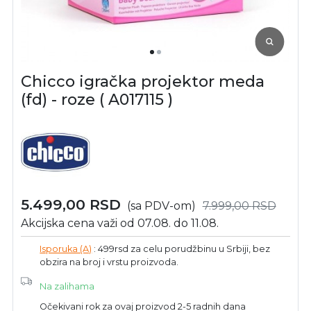
Chicco igračka projektor meda
(fd) - roze ( A017115 )
5.499,00
RSD
(sa PDV-om)
7.999,00
RSD
Akcijska cena važi od 07.08. do 11.08.
Isporuka (A)
: 499rsd za celu porudžbinu u Srbiji, bez
obzira na broj i vrstu proizvoda.
Na zalihama
Očekivani rok za ovaj proizvod 2-5 radnih dana