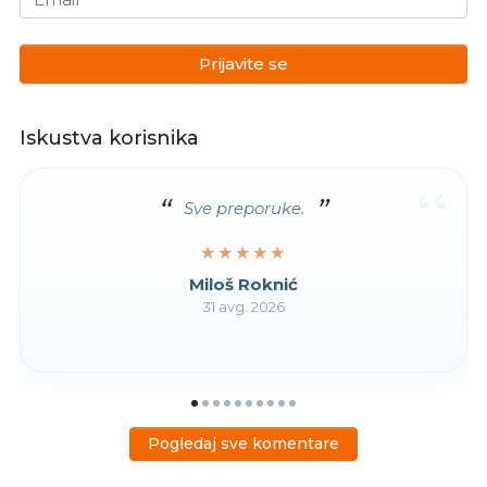
Prijavite se
Iskustva korisnika
“
Sve preporuke.
★★★★★
★★★★★
Miloš Roknić
31 avg. 2026
Pogledaj sve komentare