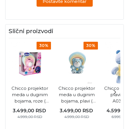
Postavite komentar
Slični proizvodi
30%
30%
Chicco projektor
Chicco projektor
Chicco Goo
meda u duginim
meda u duginim
plavi me
bojama, roze (
bojama, plavi (
A03409
A049311 )
A049309 )
3.499,00
RSD
3.499,00
RSD
4.599,0
4.999,00
RSD
4.999,00
RSD
6.999,00