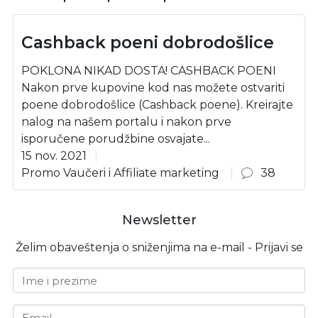
Cashback poeni dobrodošlice
POKLONA NIKAD DOSTA! CASHBACK POENI
Nakon prve kupovine kod nas možete ostvariti
poene dobrodošlice (Cashback poene). Kreirajte
nalog na našem portalu i nakon prve
isporučene porudžbine osvajate...
15 nov. 2021
Promo Vaučeri i Affiliate marketing
38
Newsletter
Želim obaveštenja o sniženjima na e-mail - Prijavi se
Ime i prezime
Email