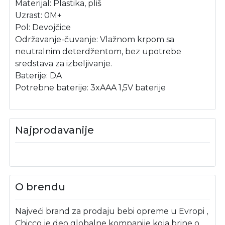
Materijal: Plastika, pliš
Uzrast: 0M+
Pol: Devojčice
Održavanje-čuvanje: Vlažnom krpom sa
neutralnim deterdžentom, bez upotrebe
sredstava za izbeljivanje.
Baterije: DA
Potrebne baterije: 3xAAA 1,5V baterije
Najprodavanije
O brendu
Najveći brand za prodaju bebi opreme u Evropi ,
Chicco je deo globalne kompanije koja brine o