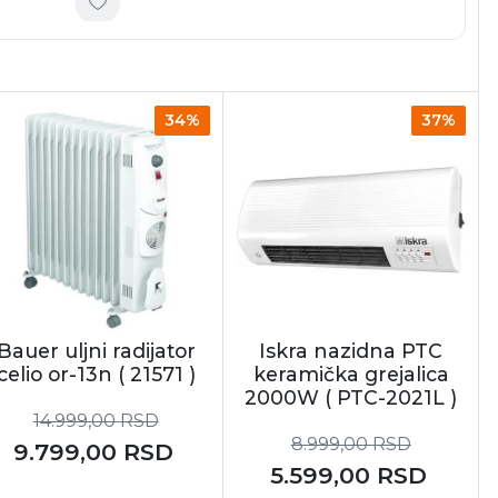
34%
37%
Bauer uljni radijator
Iskra nazidna PTC
celio or-13n ( 21571 )
keramička grejalica
2000W ( PTC-2021L )
14.999,00
RSD
8.999,00
RSD
9.799,00
RSD
5.599,00
RSD