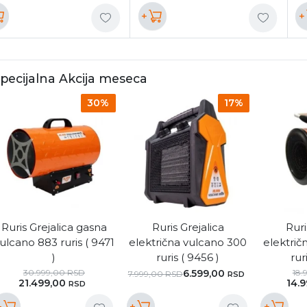
+
+
pecijalna Akcija meseca
30%
17%
Ruris Grejalica gasna
Ruris Grejalica
Ruri
ulcano 883 ruris ( 9471
električna vulcano 300
električ
)
ruris ( 9456 )
rur
30.999,00
RSD
6.599,00
18.
7.999,00
RSD
RSD
21.499,00
14.
RSD
+
+
+