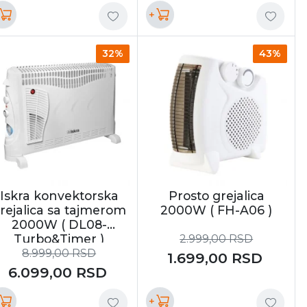
+
32%
43%
Iskra konvektorska
Prosto grejalica
rejalica sa tajmerom
2000W ( FH-A06 )
2000W ( DL08-
Turbo&Timer )
2.999,00
RSD
8.999,00
RSD
1.699,00
RSD
6.099,00
RSD
+