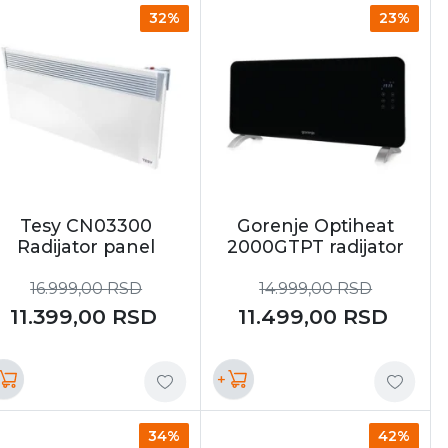
32%
23%
Tesy CN03300
Gorenje Optiheat
Radijator panel
2000GTPT radijator
16.999,00
RSD
14.999,00
RSD
11.399,00
RSD
11.499,00
RSD
+
34%
42%