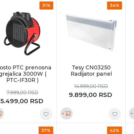
31%
34%
osto PTC prenosna
Tesy CN03250
grejalica 3000W (
Radijator panel
PTC-IF30R )
14.999,00
RSD
7.999,00
RSD
9.899,00
RSD
5.499,00
RSD
+
+
37%
42%