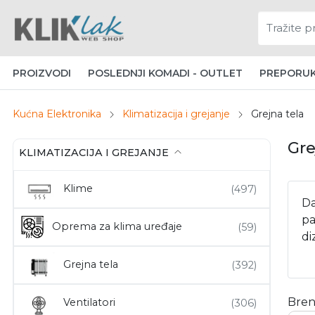
PROIZVODI
POSLEDNJI KOMADI - OUTLET
PREPORU
Kućna Elektronika
Klimatizacija i grejanje
Grejna tela
Gre
KLIMATIZACIJA I GREJANJE
Klime
Da
pa
Oprema za klima uređaje
di
Grejna tela
Bren
Ventilatori