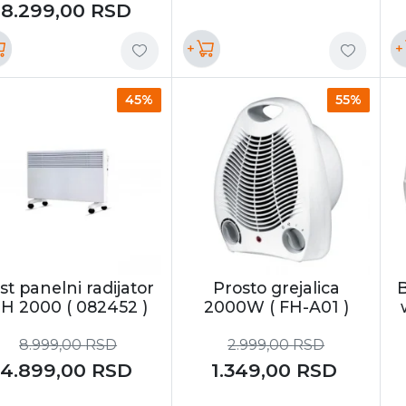
8.299,00
RSD
+
+
45%
55%
st panelni radijator
Prosto grejalica
B
H 2000 ( 082452 )
2000W ( FH-A01 )
8.999,00
RSD
2.999,00
RSD
4.899,00
RSD
1.349,00
RSD