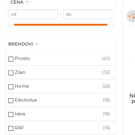
CENA
-
+
BRENDOVI
Prosto
Zilan
Home
Ni
Electrolux
P
Iskra
RAF