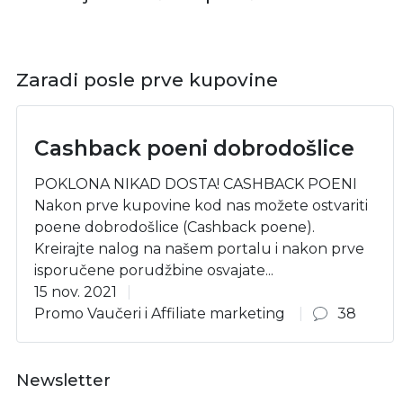
Zaradi posle prve kupovine
Cashback poeni dobrodošlice
POKLONA NIKAD DOSTA! CASHBACK POENI
Nakon prve kupovine kod nas možete ostvariti
poene dobrodošlice (Cashback poene).
Kreirajte nalog na našem portalu i nakon prve
isporučene porudžbine osvajate...
15 nov. 2021
Promo Vaučeri i Affiliate marketing
38
Newsletter