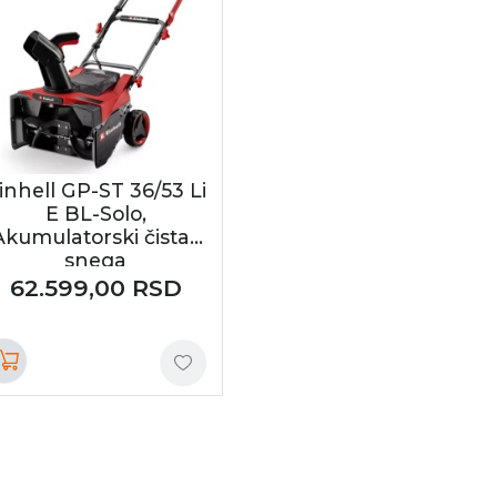
inhell GP-ST 36/53 Li
E BL-Solo,
Akumulatorski čistač
snega
PROFESSIONAL (
62.599,00
RSD
3417021 )