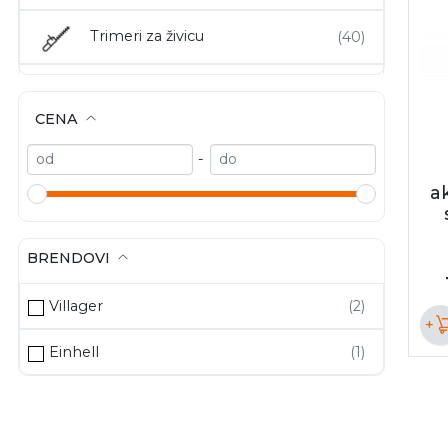
Trimeri za živicu
Usisivači - Duvači lišća
CENA
Bacači snega i oprema
-
a
Freze i ostale poljoprivredne mašine
Bušači rupa
BRENDOVI
Oprema i rezervni delovi za baštenski alat
Villager
+
Einhell
Oprema i rezervni delovi za poljoprivredne mašine
Ostali baštenski električni alat