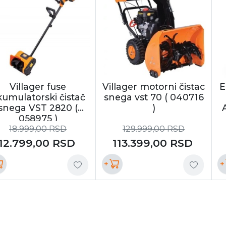
Villager fuse
Villager motorni čistac
E
kumulatorski čistač
snega vst 70 ( 040716
snega VST 2820 (
)
058975 )
18.999,00
RSD
129.999,00
RSD
12.799,00
RSD
113.399,00
RSD
+
+