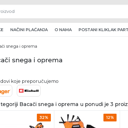
KE
NAČINI PLAĆANJA
O NAMA
POSTANI KLIKLAK PAR
ači snega i oprema
ači snega i oprema
dovi koje preporučujemo
tegoriji Bacači snega i oprema u ponudi je 3 proi
32%
12%