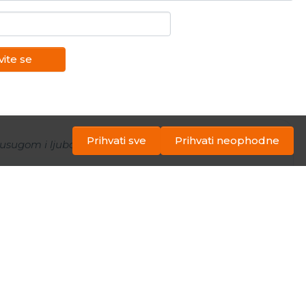
vite se
“
Prihvati sve
Prihvati neophodne
usugom i ljubaznošću zaposlenih u korisn.servisu.
★★★★★
★★★★★
Zorica Čugurović
07 avg. 2026