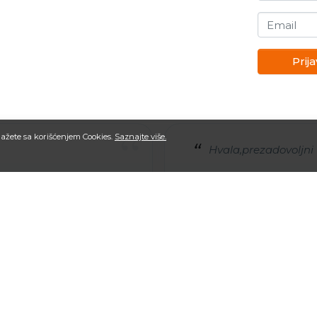
Email
Prija
“
slažete sa korišćenjem Cookies.
Saznajte više.
Hvala,prezadovoljni 
Pogledaj sve komentare