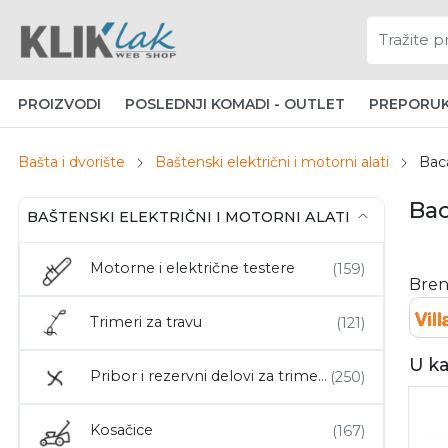
PROIZVODI
POSLEDNJI KOMADI - OUTLET
PREPORU
Bašta i dvorište
Baštenski električni i motorni alati
Bac
Bac
BAŠTENSKI ELEKTRIČNI I MOTORNI ALATI
Motorne i električne testere
Bren
Trimeri za travu
U ka
Pribor i rezervni delovi za trimere
Kosačice