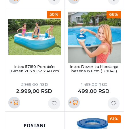
50%
66%
Intex 57180 Porodični
Intex Dozer za hlorisanje
Bazen 203 x 152 x 48 cm
bazena 17.8cm ( 29041 )
5.999,00
RSD
1.499,00
RSD
2.999,00
RSD
499,00
RSD
+
+
61%
POSTANI