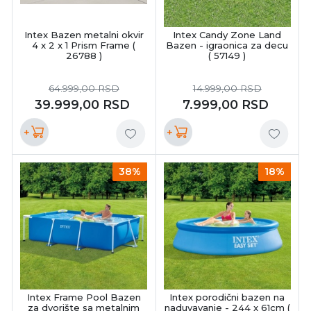
Intex Bazen metalni okvir
Intex Candy Zone Land
4 x 2 x 1 Prism Frame (
Bazen - igraonica za decu
26788 )
( 57149 )
64.999,00
RSD
14.999,00
RSD
39.999,00
RSD
7.999,00
RSD
+
+
38%
18%
Intex Frame Pool Bazen
Intex porodični bazen na
za dvorište sa metalnim
naduvavanje - 244 x 61cm (