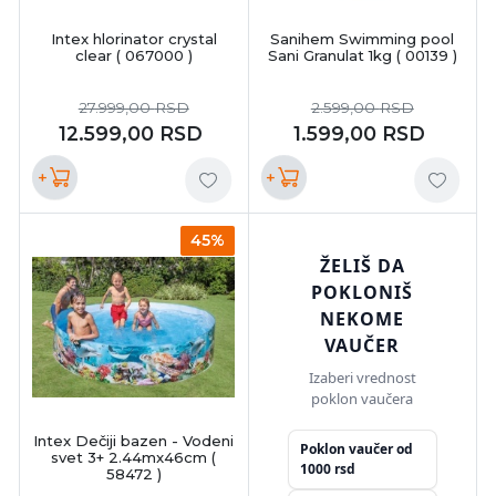
Intex hlorinator crystal
Sanihem Swimming pool
clear ( 067000 )
Sani Granulat 1kg ( 00139 )
27.999,00
RSD
2.599,00
RSD
12.599,00
RSD
1.599,00
RSD
+
+
45%
ŽELIŠ DA
POKLONIŠ
NEKOME
VAUČER
Izaberi vrednost
poklon vaučera
Intex Dečiji bazen - Vodeni
Poklon vaučer od
svet 3+ 2.44mx46cm (
1000 rsd
58472 )