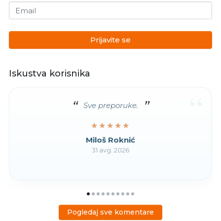
Email
Prijavite se
Iskustva korisnika
“
Sve preporuke.
★★★★★
★★★★★
Miloš Roknić
31 avg. 2026
Pogledaj sve komentare