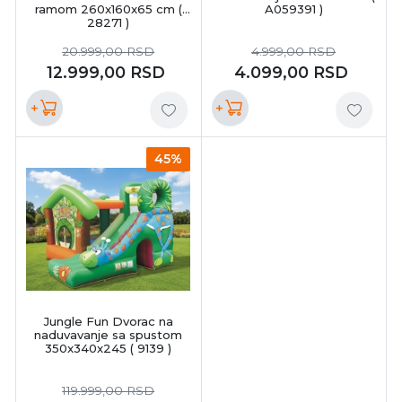
ramom 260x160x65 cm (
A059391 )
28271 )
20.999,00
RSD
4.999,00
RSD
12.999,00
RSD
4.099,00
RSD
+
+
45%
Jungle Fun Dvorac na
naduvavanje sa spustom
350x340x245 ( 9139 )
119.999,00
RSD