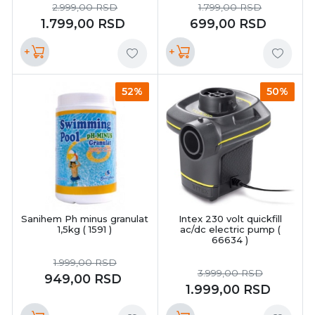
2.999,00
RSD
1.799,00
RSD
1.799,00
RSD
699,00
RSD
+
+
52%
50%
Sanihem Ph minus granulat
Intex 230 volt quickfill
1,5kg ( 1591 )
ac/dc electric pump (
66634 )
1.999,00
RSD
3.999,00
RSD
949,00
RSD
1.999,00
RSD