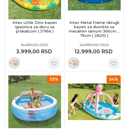
Intex Little Dino bazen
Intex Metal Frame okrugli
igraonica za decu sa
bazen za dvorište sa
prskalicom ( 57166 )
metalnim ramom 366cm x
76cm ( 28210 )
8.499,00
RSD
24.999,00
RSD
3.999,00
RSD
12.999,00
RSD
+
+
53%
54%