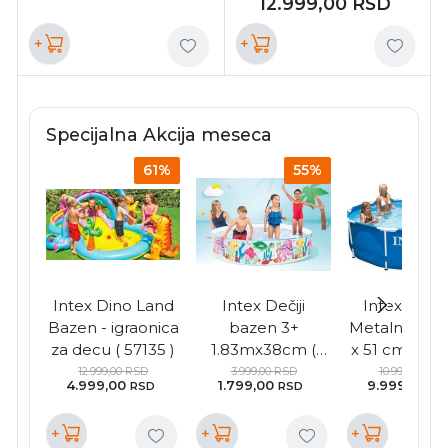
12.999,00
RSD
+
+
Specijalna Akcija meseca
61%
55%
Intex Dino Land
Intex Dečiji
Intex baze
Bazen - igraonica
bazen 3+
Metalni okvi
za decu ( 57135 )
1.83mx38cm (
x 51 cm ( 282
56452 )
12.999,00
RSD
3.999,00
RSD
10.999,00
RS
4.999,00
1.799,00
9.999,00
RSD
RSD
RS
+
+
+