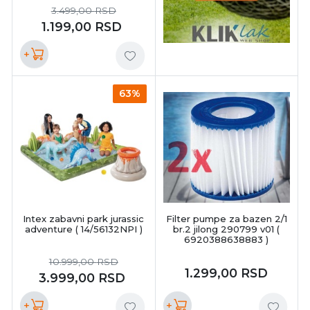
3.499,00
RSD
1.199,00
RSD
+
63%
Intex zabavni park jurassic
Filter pumpe za bazen 2/1
adventure ( 14/56132NPI )
br.2 jilong 290799 v01 (
6920388638883 )
10.999,00
RSD
1.299,00
RSD
3.999,00
RSD
+
+