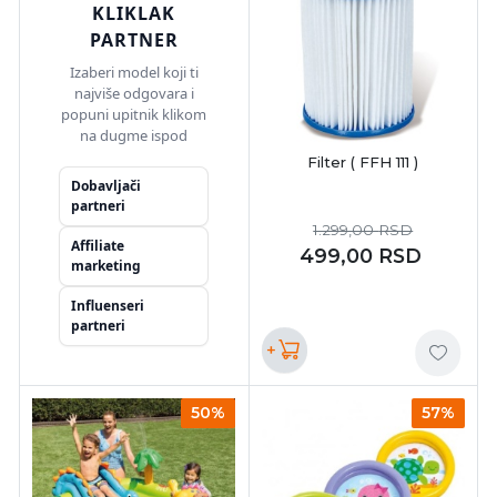
KLIKLAK
PARTNER
Izaberi model koji ti
najviše odgovara i
popuni upitnik klikom
na dugme ispod
Filter ( FFH 111 )
Dobavljači
partneri
1.299,00
RSD
Affiliate
499,00
RSD
marketing
Influenseri
partneri
+
50%
57%