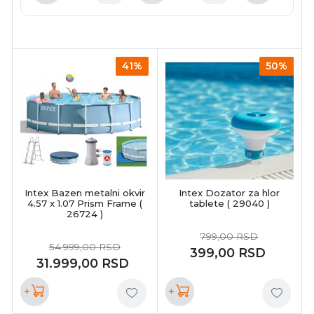
41%
50%
Intex Bazen metalni okvir
Intex Dozator za hlor
4.57 x 1.07 Prism Frame (
tablete ( 29040 )
26724 )
799,00
RSD
54.999,00
RSD
399,00
RSD
31.999,00
RSD
+
+