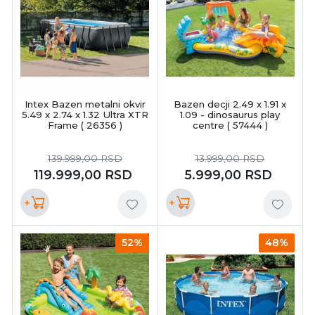
Intex Bazen metalni okvir
Bazen decji 2.49 x 1.91 x
5.49 x 2.74 x 1.32 Ultra XTR
1.09 - dinosaurus play
Frame ( 26356 )
centre ( 57444 )
139.999,00
RSD
13.999,00
RSD
119.999,00
RSD
5.999,00
RSD
+
+
52%
48%