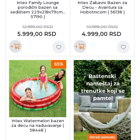
Intex Family Lounge
Intex Zabavni Bazen za
porodični bazen sa
Decu - Avantura sa
sedištem 229x218x79cm (
Hobotnicom ( 56138 )
57190 )
12.999,00
RSD
10.999,00
RSD
5.999,00
RSD
4.999,00
RSD
+
+
65%
Intex Watermelon bazen
za decu na naduvavanje (
58448 )