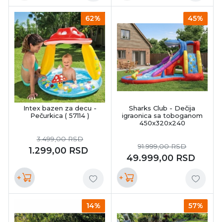
62%
45%
Intex bazen za decu -
Sharks Club - Dečija
Pečurkica ( 57114 )
igraonica sa toboganom
450x320x240
3.499,00
RSD
91.999,00
RSD
1.299,00
RSD
49.999,00
RSD
+
+
14%
57%