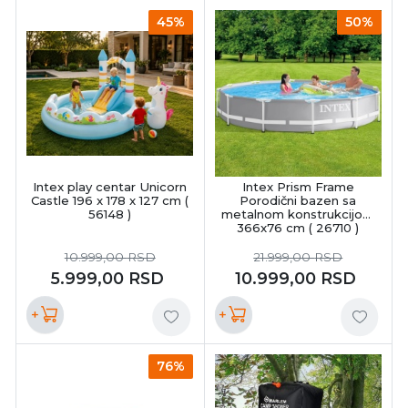
45%
50%
Intex play centar Unicorn
Intex Prism Frame
Castle 196 x 178 x 127 cm (
Porodični bazen sa
56148 )
metalnom konstrukcijom
366x76 cm ( 26710 )
10.999,00
RSD
21.999,00
RSD
5.999,00
RSD
10.999,00
RSD
+
+
76%