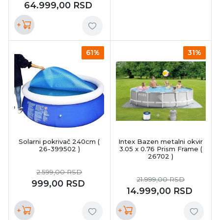
64.999,00
RSD
+
61%
31%
Solarni pokrivač 240cm (
Intex Bazen metalni okvir
26-399502 )
3.05 x 0.76 Prism Frame (
26702 )
2.599,00
RSD
21.999,00
RSD
999,00
RSD
14.999,00
RSD
+
+