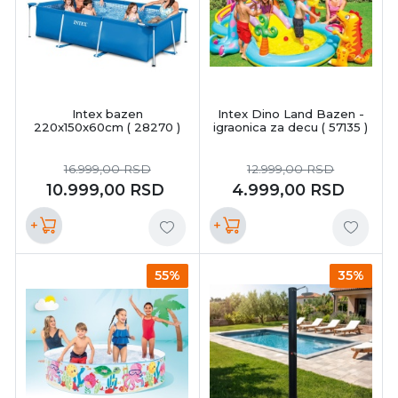
Intex bazen
Intex Dino Land Bazen -
220x150x60cm ( 28270 )
igraonica za decu ( 57135 )
16.999,00
RSD
12.999,00
RSD
10.999,00
RSD
4.999,00
RSD
+
+
55%
35%