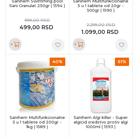
Sanihem Swimming pool
Sanihem Multifunkcionalne
Sani Granulat 250gr ( 1594 )
5 u 1 tablete od 20gr -
500gr ( 1590 )
999,00
RSD
2.299,00
RSD
499,00
RSD
1.099,00
RSD
+
+
40%
61%
Sanihem Multifunkcionalne
Sanihem Algi killer - Super
5 u 1 tablete od 200gr -
algicid sredstvo protiv algi
1kg ( 1589 )
1000ml ( 1593 )