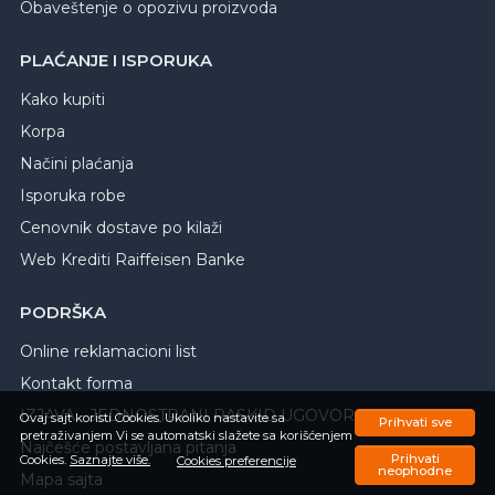
Obaveštenje o opozivu proizvoda
PLAĆANJE I ISPORUKA
Kako kupiti
Korpa
Načini plaćanja
Isporuka robe
Cenovnik dostave po kilaži
Web Krediti Raiffeisen Banke
PODRŠKA
Online reklamacioni list
Kontakt forma
IZJAVA - JEDNOSTRANI RASKID UGOVORA
Ovaj sajt koristi Cookies. Ukoliko nastavite sa
Prihvati sve
pretraživanjem Vi se automatski slažete sa korišćenjem
Najčešće postavljana pitanja
Prihvati
Cookies.
Saznajte više.
Cookies preferencije
neophodne
Mapa sajta