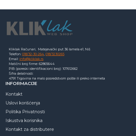
Kliklak Računari, Matejevački put 36 lamela e1, Niš
Telefon:
018/32-30-264
,
018/3230265
Email:
info@kliklak.rs
Matični broj firme: 62865644
PIB (poreski identifikacioni broj): 107612662
Šifra delatnosti:
4791 Trgovina na malo posredstvom pošte ili preko interneta
INFORMACIJE
Kontakt
Uslovi korišćenja
Politika Privatnosti
Iskustva korisnika
Kontakt za distributere