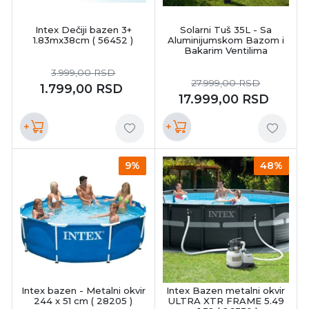
Intex Dečiji bazen 3+
Solarni Tuš 35L - Sa
1.83mx38cm ( 56452 )
Aluminijumskom Bazom i
Bakarim Ventilima
3.999,00
RSD
27.999,00
RSD
1.799,00
RSD
17.999,00
RSD
+
+
9%
48%
Intex bazen - Metalni okvir
Intex Bazen metalni okvir
244 x 51 cm ( 28205 )
ULTRA XTR FRAME 5.49