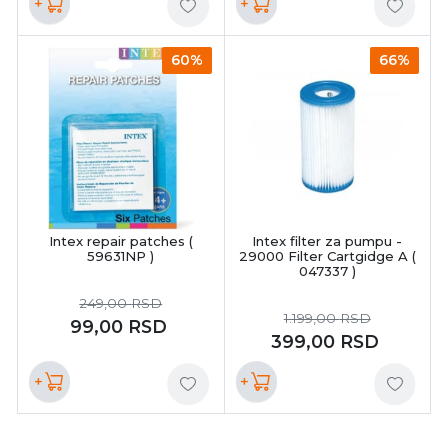
+
+
60%
66%
Intex repair patches (
Intex filter za pumpu -
59631NP )
29000 Filter Cartgidge A (
047337 )
249,00
RSD
1.199,00
RSD
99,00
RSD
399,00
RSD
+
+