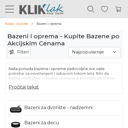
Bašta i dvorište
Bazeni i oprema
Bazeni i oprema - Kupite Bazene po
Akcijskim Cenama
Filteri
Naša ponuda bazena i opreme zadovoljiće sve vaše
potrebe za osveženjem i zabavom tokom leta. Bilo da
tražite montažne, ugradne, gumene ili porodične bazene,
kod nas ćete pronaći širok asortiman proizvoda po akcijskim
Pročitaj tekst
cenama. Uz to, nudimo i opremu kompletnu opremu,
delove i sve za bazen sto vam može zatrebati.
Bazeni za dvorište - nadzemni
Bazeni za decu