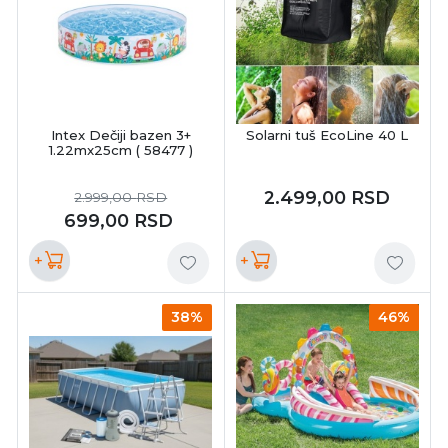
Intex Dečiji bazen 3+
Solarni tuš EcoLine 40 L
1.22mx25cm ( 58477 )
2.499,00
RSD
2.999,00
RSD
699,00
RSD
+
+
38%
46%