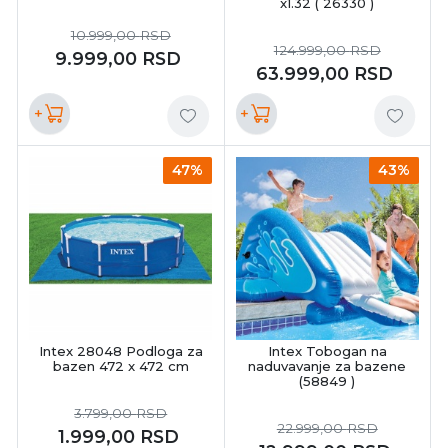
x1.32 ( 26330 )
10.999,00
RSD
124.999,00
RSD
9.999,00
RSD
63.999,00
RSD
+
+
47%
43%
Intex 28048 Podloga za
Intex Tobogan na
bazen 472 x 472 cm
naduvavanje za bazene
(58849 )
3.799,00
RSD
22.999,00
RSD
1.999,00
RSD