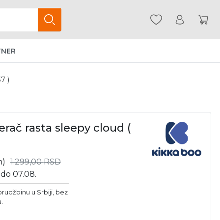
TNER
7 )
rač rasta sleepy cloud (
m)
1.299,00
RSD
 do 07.08.
orudžbinu u Srbiji, bez
a.