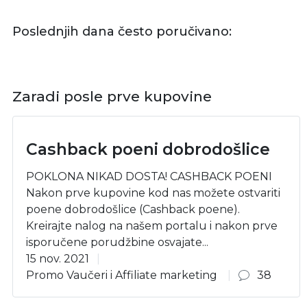
Poslednjih dana često poručivano:
Zaradi posle prve kupovine
Cashback poeni dobrodošlice
POKLONA NIKAD DOSTA! CASHBACK POENI
Nakon prve kupovine kod nas možete ostvariti
poene dobrodošlice (Cashback poene).
Kreirajte nalog na našem portalu i nakon prve
isporučene porudžbine osvajate...
15 nov. 2021
Promo Vaučeri i Affiliate marketing
38