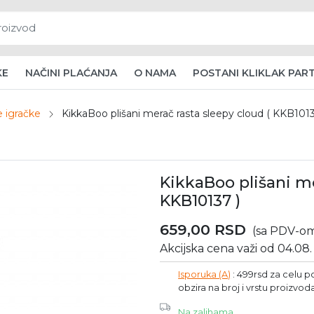
KE
NAČINI PLAĆANJA
O NAMA
POSTANI KLIKLAK PAR
e igračke
KikkaBoo plišani merač rasta sleepy cloud ( KKB1013
KikkaBoo plišani me
KKB10137 )
659,00
RSD
(sa PDV-o
Akcijska cena važi od 04.08.
Isporuka (A)
: 499rsd za celu p
obzira na broj i vrstu proizvod
Na zalihama