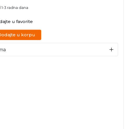
d 1-3 radna dana
ajte u favorite
Dodajte u korpu
ima