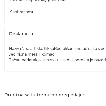
Saobraznost:
Deklaracija
Naziv i šifra artikla: KikkaBoo plišani merač rasta sl
Jedinična mera: 1 komad
Tačan podatak o uvozniku i zemlji porekla je naved
Drugi na sajtu trenutno pregledaju: