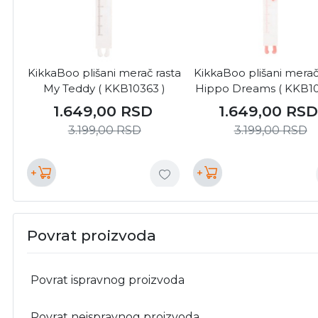
KikkaBoo plišani merač rasta
KikkaBoo plišani merač
My Teddy ( KKB10363 )
Hippo Dreams ( KKB10
1.649,00
RSD
1.649,00
RS
3.199,00
RSD
3.199,00
RSD
+
+
Povrat proizvoda
Povrat ispravnog proizvoda
Povrat neispravnog proizvoda