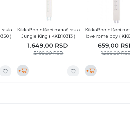
 rasta
KikkaBoo plišani merač rasta
KikkaBoo plišani mer
350 )
Jungle King ( KKB10313 )
love rome boy ( KK
D
1.649,00
RSD
659,00
RS
3.199,00
RSD
1.299,00
RS
+
+