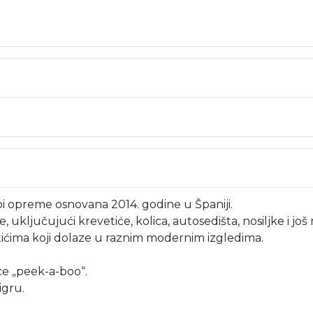
i opreme osnovana 2014. godine u Španiji.
, uključujući krevetiće, kolica, autosedišta, nosiljke i jo
tićima koji dolaze u raznim modernim izgledima.
ce „peek-a-boo“.
igru.