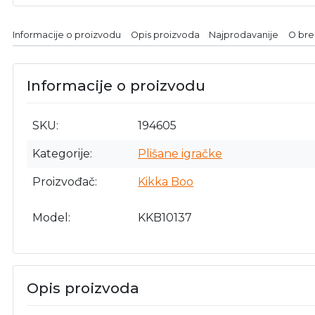
Informacije o proizvodu
Opis proizvoda
Najprodavanije
O br
Informacije o proizvodu
SKU
194605
Kategorije
Plišane igračke
Proizvođač
Kikka Boo
Model
KKB10137
Opis proizvoda