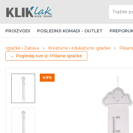
PROIZVODI
POSLEDNJI KOMADI - OUTLET
PREPORU
Igračke i Zabava
Kreativne i edukativne igračke
Plišan
← Pogledaj sve iz: Plišane igračke
49%