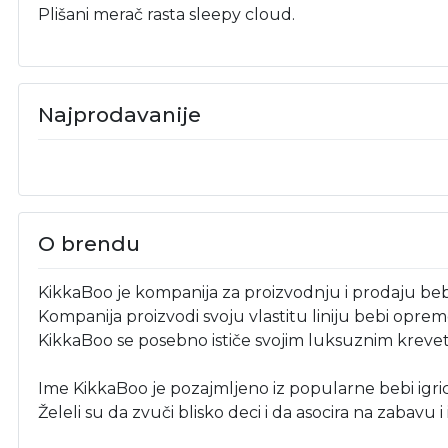
Plišani merač rasta sleepy cloud.
Najprodavanije
O brendu
KikkaBoo je kompanija za proizvodnju i prodaju beb
Kompanija proizvodi svoju vlastitu liniju bebi opreme
KikkaBoo se posebno ističe svojim luksuznim kreve
Ime KikkaBoo je pozajmljeno iz popularne bebi igri
Želeli su da zvuči blisko deci i da asocira na zabavu i 