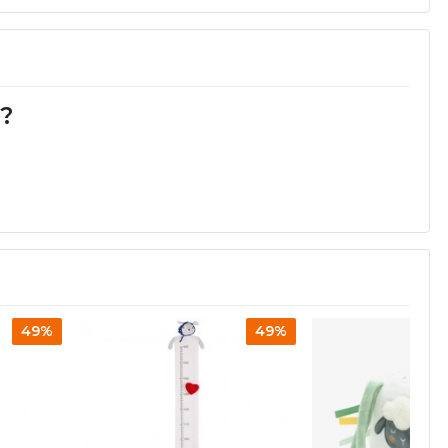
d?
49%
49%