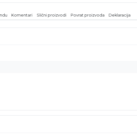
endu
Komentari
Slični proizvodi
Povrat proizvoda
Deklaracija