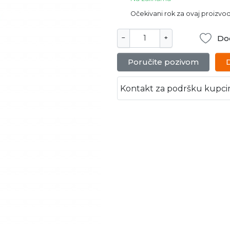
Očekivani rok za ovaj proizvo
Dod
−
+
Poručite pozivom
Kontakt za podršku kupc