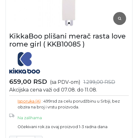
KikkaBoo plišani merač rasta love
rome girl ( KKB10085 )
659,00
RSD
(sa PDV-om)
1.299,00
RSD
Akcijska cena važi od 07.08. do 11.08.
Isporuka (A)
: 499rsd za celu porudžbinu u Srbiji, bez
obzira na broj i vrstu proizvoda.
Na zalihama
Očekivani rok za ovaj proizvod 1-3 radna dana