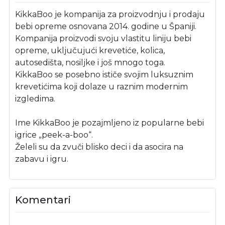
KikkaBoo je kompanija za proizvodnju i prodaju
bebi opreme osnovana 2014. godine u Španiji.
Kompanija proizvodi svoju vlastitu liniju bebi
opreme, uključujući krevetiće, kolica,
autosedišta, nosiljke i još mnogo toga.
KikkaBoo se posebno ističe svojim luksuznim
krevetićima koji dolaze u raznim modernim
izgledima.
Ime KikkaBoo je pozajmljeno iz popularne bebi
igrice „peek-a-boo“.
Želeli su da zvuči blisko deci i da asocira na
zabavu i igru.
Komentari