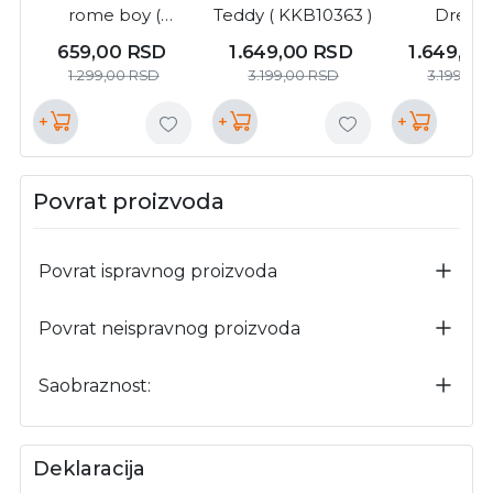
rome boy (
Teddy ( KKB10363 )
Dreams
KKB10096 )
KKB1035
659,00
RSD
1.649,00
RSD
1.649,00
1.299,00
RSD
3.199,00
RSD
3.199,00
+
+
+
Povrat proizvoda
Povrat ispravnog proizvoda
Povrat neispravnog proizvoda
Saobraznost:
Deklaracija