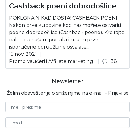
Cashback poeni dobrodošlice
POKLONA NIKAD DOSTA! CASHBACK POENI
Nakon prve kupovine kod nas možete ostvariti
poene dobrodošlice (Cashback poene). Kreirajte
nalog na našem portalu i nakon prve
isporučene porudžbine osvajate...
15 nov. 2021
Promo Vaučeri i Affiliate marketing
38
Newsletter
Želim obaveštenja o sniženjima na e-mail - Prijavi se
Ime i prezime
Email