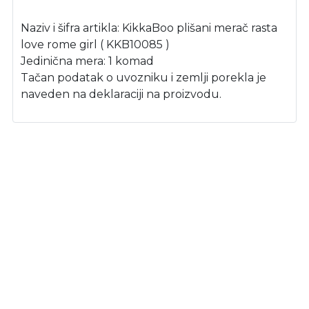
Naziv i šifra artikla: KikkaBoo plišani merač rasta
love rome girl ( KKB10085 )
Jedinična mera: 1 komad
Tačan podatak o uvozniku i zemlji porekla je
naveden na deklaraciji na proizvodu.