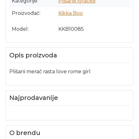
Kategorije
Plišane igračke
Proizvođač
Kikka Boo
Model
KKB10085
Opis proizvoda
Plišani merač rasta love rome girl
Najprodavanije
O brendu