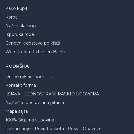
Kako kupiti
Korpa
Načini plaćanja
Isporuka robe
Cenovnik dostave po kilaži
Web Krediti Raiffeisen Banke
PODRŠKA
Online reklamacioni list
Kontakt forma
IZJAVA - JEDNOSTRANI RASKID UGOVORA
Najčešće postavljana pitanja
Mapa sajta
100% Sigurna kupovina
Reklamacije - Povrat paketa - Prava i Obaveze