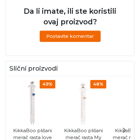
Da li imate, ili ste koristili
ovaj proizvod?
Postavite komentar
Slični proizvodi
49%
48%
KikkaBoo plišani
KikkaBoo plišani
KikkaBoo p
merač rasta love
merač rasta My
merač rast