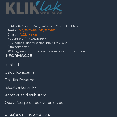
Kliklak Računari, Matejevački put 36 lamela e1, Niš
Telefon:
018/32-30-264
,
018/3230265
Email:
info@kliklak.rs
Matični broj firme: 62865644
PIB (poreski identifikacioni broj): 107612662
Šifra delatnosti:
4791 Trgovina na malo posredstvom pošte ili preko interneta
INFORMACIJE
Kontakt
Uslovi korišćenja
Politika Privatnosti
Iskustva korisnika
Kontakt za distributere
Obaveštenje o opozivu proizvoda
PLAĆANJE I ISPORUKA