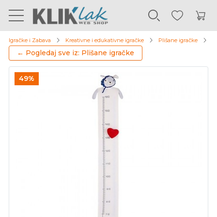
Igračke i Zabava
Kreativne i edukativne igračke
Plišane igračke
K
← Pogledaj sve iz: Plišane igračke
49%