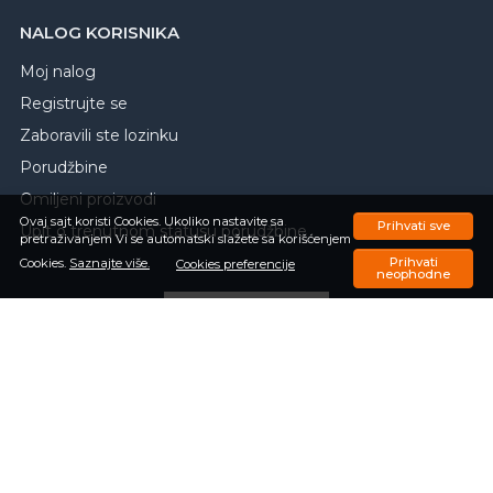
NALOG KORISNIKA
Moj nalog
Registrujte se
Zaboravili ste lozinku
Porudžbine
Omiljeni proizvodi
Ovaj sajt koristi Cookies. Ukoliko nastavite sa
Prihvati sve
Upit o trenutnom statusu porudžbine
pretraživanjem Vi se automatski slažete sa korišćenjem
Prihvati
Cookies.
Saznajte više.
Cookies preferencije
neophodne