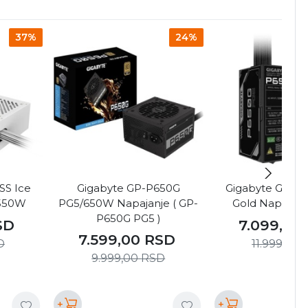
37%
24%
SS Ice
Gigabyte GP-P650G
Gigabyte GP-P
 550W
PG5/650W Napajanje ( GP-
Gold Napajan
P650G PG5 )
SD
7.099,00
7.599,00
RSD
D
11.999,00
9.999,00
RSD
+
+