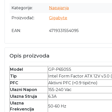
Kategorije
Napajanja
Proizvođač
Gigabyte
EAN
4719331554095
Opis proizvoda
Model
GP-P650SS
Tip
Intel Form Factor ATX 12V v3.0 (
PFC
Aktivni PFC (>0.9 tipično)
Ulazni Napon
155-240 Vac
Ulazna Struja
6.3A
Ulazna
50-60 Hz
Frekvencija