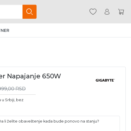
TNER
ver Napajanje 650W
999,00
RSD
u Srbiji, bez
 Da li želite obaveštenje kada bude ponovo na stanju?