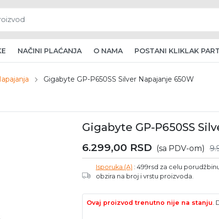
KE
NAČINI PLAĆANJA
O NAMA
POSTANI KLIKLAK PAR
apajanja
Gigabyte GP-P650SS Silver Napajanje 650W
Gigabyte GP-P650SS Sil
6.299,00
RSD
(sa PDV-om)
9.
Isporuka (A)
: 499rsd za celu porudžbinu 
obzira na broj i vrstu proizvoda.
Ovaj proizvod trenutno nije na stanju
.