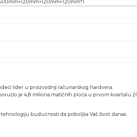
x 2 : 500mm+120mm+120mm+120mm*1
deći lider u proizvodnji računarskog hardvera.
oručio je 4,8 miliona matičnih ploča u prvom kvartalu 2
i tehnologiju budućnosti da poboljša Vaš život danas.