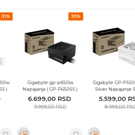
31%
33%
550w
Gigabyte gp-p650ss
Gigabyte GP-P550
SS )
Napajanja ( GP-P650SS )
Silver Napajanje
D
6.699,00
RSD
5.599,00
R
9.999,00
RSD
8.999,00
RS
+
+