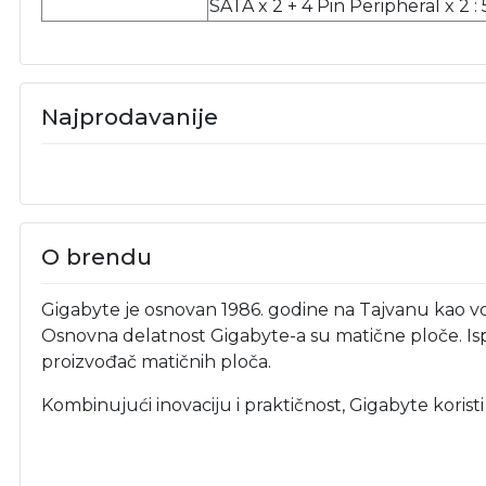
SATA x 2 + 4 Pin Peripheral 
Najprodavanije
O brendu
Gigabyte je osnovan 1986. godine na Tajvanu kao vo
Osnovna delatnost Gigabyte-a su matične ploče. Isp
proizvođač matičnih ploča.
Kombinujući inovaciju i praktičnost, Gigabyte korist