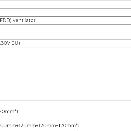
FDB) ventilator
(230V EU)
120mm*1
x 1 : 500mm+120mm+120mm+120mm*1