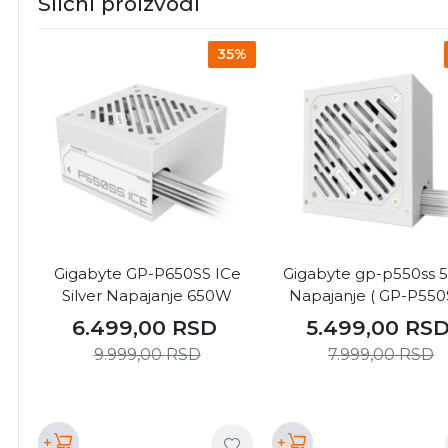
Slični proizvodi
35%
Gigabyte GP-P650SS ICe
Gigabyte gp-p550ss 
Silver Napajanje 650W
Napajanje ( GP-P550
6.499,00
RSD
5.499,00
RS
9.999,00
RSD
7.999,00
RSD
+
+