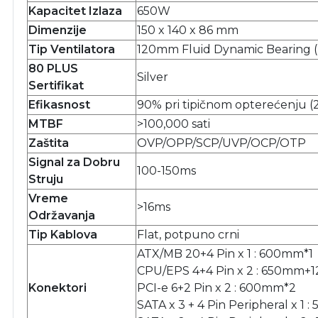
Kapacitet Izlaza
650W
Dimenzije
150 x 140 x 86 mm
Tip Ventilatora
120mm Fluid Dynamic Bearing (
80 PLUS
Silver
Sertifikat
Efikasnost
90% pri tipičnom opterećenju 
MTBF
>100,000 sati
Zaštita
OVP/OPP/SCP/UVP/OCP/OTP
Signal za Dobru
100-150ms
Struju
Vreme
>16ms
Održavanja
Tip Kablova
Flat, potpuno crni
ATX/MB 20+4 Pin x 1 : 600mm*1
CPU/EPS 4+4 Pin x 2 : 650mm+
Konektori
PCI-e 6+2 Pin x 2 : 600mm*2
SATA x 3 + 4 Pin Peripheral 