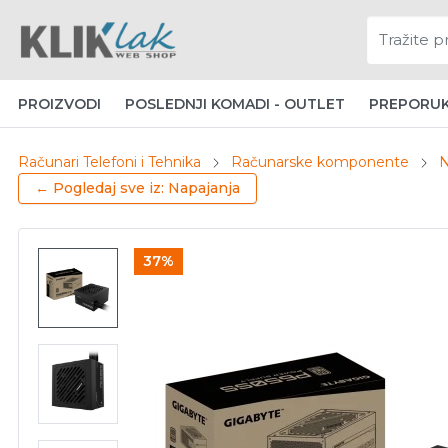
PROIZVODI
POSLEDNJI KOMADI - OUTLET
PREPORU
Računari Telefoni i Tehnika
Računarske komponente
N
← Pogledaj sve iz: Napajanja
37%