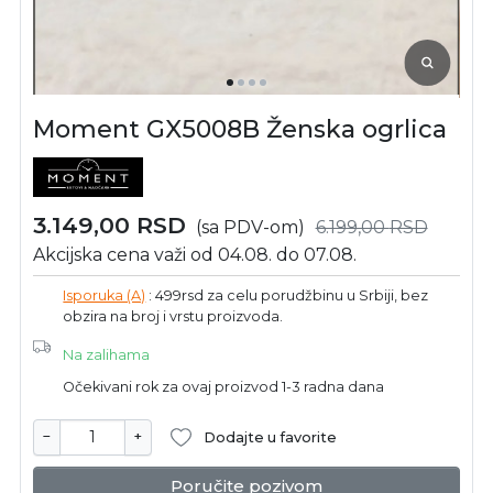
Moment GX5008B Ženska ogrlica
3.149,00
RSD
(sa PDV-om)
6.199,00
RSD
Akcijska cena važi od 04.08. do 07.08.
Isporuka (A)
: 499rsd za celu porudžbinu u Srbiji, bez
obzira na broj i vrstu proizvoda.
Na zalihama
Očekivani rok za ovaj proizvod 1-3 radna dana
−
+
Dodajte u favorite
Poručite pozivom