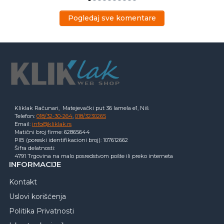
Pogledaj sve komentare
Kliklak Računari, Matejevački put 36 lamela e1, Niš
Telefon:
018/32-30-264
,
018/3230265
Email:
info@kliklak.rs
Matični broj firme: 62865644
PIB (poreski identifikacioni broj): 107612662
Šifra delatnosti:
4791 Trgovina na malo posredstvom pošte ili preko interneta
INFORMACIJE
Kontakt
Uslovi korišćenja
Politika Privatnosti