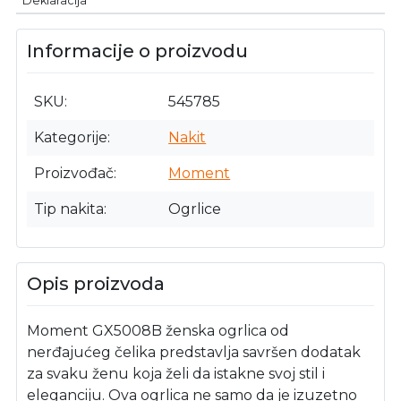
Deklaracija
Informacije o proizvodu
SKU
545785
Kategorije
Nakit
Proizvođač
Moment
Tip nakita
Ogrlice
Opis proizvoda
Moment GX5008B ženska ogrlica od
nerđajućeg čelika predstavlja savršen dodatak
za svaku ženu koja želi da istakne svoj stil i
eleganciju. Ova ogrlica ne samo da je izuzetno