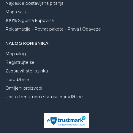
Najčešće postavljana pitanja
Mapa sajta
100% Sigurna kupovina
Reklamacije - Povrat paketa - Prava i Obaveze
NALOG KORISNIKA
Moj nalog
Registrujte se
Zaboravili ste lozinku
Porudžbine
Omiljeni proizvodi
Upit o trenutnom statusu porudžbine