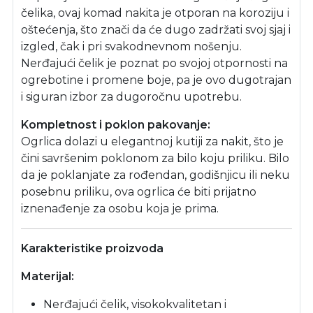
čelika, ovaj komad nakita je otporan na koroziju i
oštećenja, što znači da će dugo zadržati svoj sjaj i
izgled, čak i pri svakodnevnom nošenju.
Nerđajući čelik je poznat po svojoj otpornosti na
ogrebotine i promene boje, pa je ovo dugotrajan
i siguran izbor za dugoročnu upotrebu.
Kompletnost i poklon pakovanje:
Ogrlica dolazi u elegantnoj kutiji za nakit, što je
čini savršenim poklonom za bilo koju priliku. Bilo
da je poklanjate za rođendan, godišnjicu ili neku
posebnu priliku, ova ogrlica će biti prijatno
iznenađenje za osobu koja je prima.
Karakteristike proizvoda
Materijal:
Nerđajući čelik, visokokvalitetan i