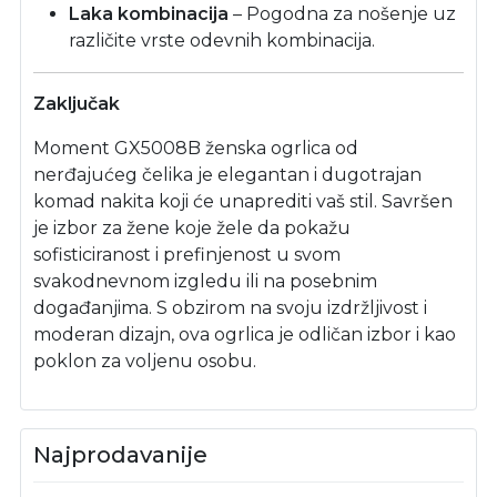
Laka kombinacija
– Pogodna za nošenje uz
različite vrste odevnih kombinacija.
Zaključak
Moment GX5008B ženska ogrlica od
nerđajućeg čelika je elegantan i dugotrajan
komad nakita koji će unaprediti vaš stil. Savršen
je izbor za žene koje žele da pokažu
sofisticiranost i prefinjenost u svom
svakodnevnom izgledu ili na posebnim
događanjima. S obzirom na svoju izdržljivost i
moderan dizajn, ova ogrlica je odličan izbor i kao
poklon za voljenu osobu.
Najprodavanije