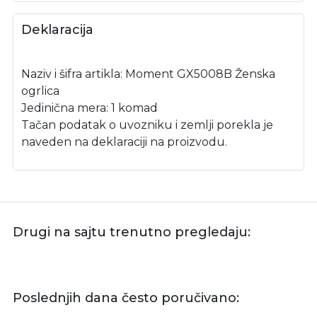
Deklaracija
Naziv i šifra artikla: Moment GX5008B Ženska
ogrlica
Jedinična mera: 1 komad
Tačan podatak o uvozniku i zemlji porekla je
naveden na deklaraciji na proizvodu.
Drugi na sajtu trenutno pregledaju:
Poslednjih dana često poručivano: