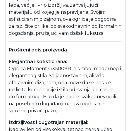
lepa, već je i vrlo izdržljiva, zahvaljujući
materijalu od kojeg je napravljena. Svojim
sofisticiranim dizajnom, ova ogrlica je pogodna
za različite prilike, od svakodnevnih do formalnih
događanja, pružajući vam dašak luksuza.
Prošireni opis proizvoda
Elegantna i sofisticirana:
Ogrlica Moment GX5008B je simbol modernog i
elegantnog stila. Sa jednostavnim, ali vrlo
efektivnim dizajnom, ona može da se nosi uz
različite kombinacije i stila odevanja, od casual
do formalnog. Bilo da je nosite svakodnevno ili
na posebnim događanjima, ova ogrlica će
sigurno privući pažnju.
Izdržljivost i dugotrajan materijal:
Napravljen od visokokvalitetnog nerđajućeg