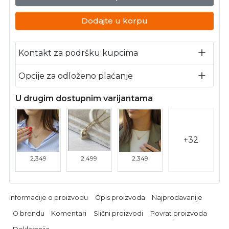
Dodajte u korpu
Kontakt za podršku kupcima
Opcije za odloženo plaćanje
U drugim dostupnim varijantama
+32
2,349
2,499
2,349
Informacije o proizvodu
Opis proizvoda
Najprodavanije
O brendu
Komentari
Slični proizvodi
Povrat proizvoda