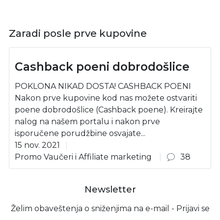
Zaradi posle prve kupovine
Cashback poeni dobrodošlice
POKLONA NIKAD DOSTA! CASHBACK POENI
Nakon prve kupovine kod nas možete ostvariti
poene dobrodošlice (Cashback poene). Kreirajte
nalog na našem portalu i nakon prve
isporučene porudžbine osvajate...
15 nov. 2021
Promo Vaučeri i Affiliate marketing
38
Newsletter
Želim obaveštenja o sniženjima na e-mail - Prijavi se