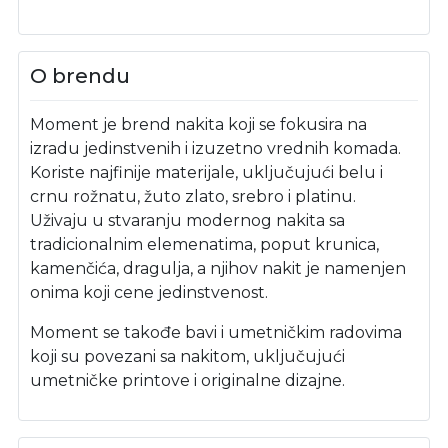
O brendu
Moment je brend nakita koji se fokusira na
izradu jedinstvenih i izuzetno vrednih komada.
Koriste najfinije materijale, uključujući belu i
crnu rožnatu, žuto zlato, srebro i platinu.
Uživaju u stvaranju modernog nakita sa
tradicionalnim elemenatima, poput krunica,
kamenčića, dragulja, a njihov nakit je namenjen
onima koji cene jedinstvenost.
Moment se takođe bavi i umetničkim radovima
koji su povezani sa nakitom, uključujući
umetničke printove i originalne dizajne.