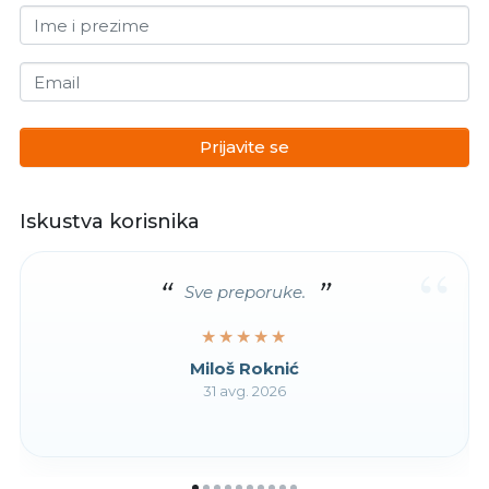
Ime i prezime
Email
Prijavite se
Iskustva korisnika
“
Sve preporuke.
★★★★★
★★★★★
Miloš Roknić
31 avg. 2026