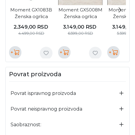
Moment GX1083B
Moment GX5008M
Moment G
Ženska ogrlica
Ženska ogrlica
Ženska og
2.349,00
RSD
3.149,00
RSD
3.149,00
4.499,00
RSD
6.599,00
RSD
5.599,00
+
+
+
Povrat proizvoda
Povrat ispravnog proizvoda
Povrat neispravnog proizvoda
Saobraznost: