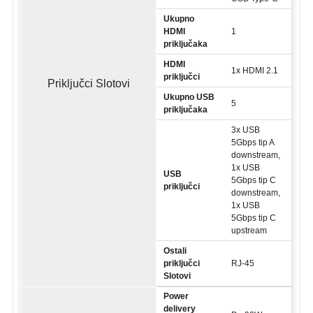
Ukupno
HDMI
1
priključaka
HDMI
1x HDMI 2.1
priključci
Priključci Slotovi
Ukupno USB
5
priključaka
3x USB
5Gbps tip A
downstream,
1x USB
USB
5Gbps tip C
priključci
downstream,
1x USB
5Gbps tip C
upstream
Ostali
priključci
RJ-45
Slotovi
Power
delivery