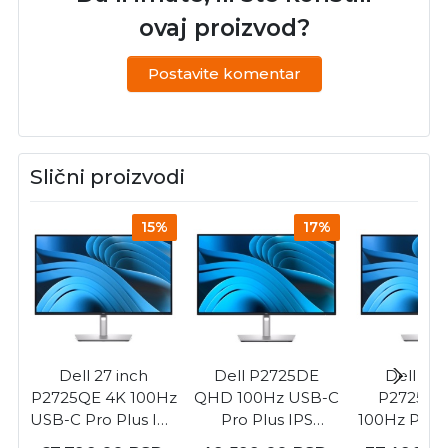
ovaj proizvod?
Postavite komentar
Slični proizvodi
15%
17%
Dell 27 inch
Dell P2725DE
Dell 27 
P2725QE 4K 100Hz
QHD 100Hz USB-C
P2725D
USB-C Pro Plus IPS
Pro Plus IPS
100Hz Pro P
monitor
monitor 27 inch
monit