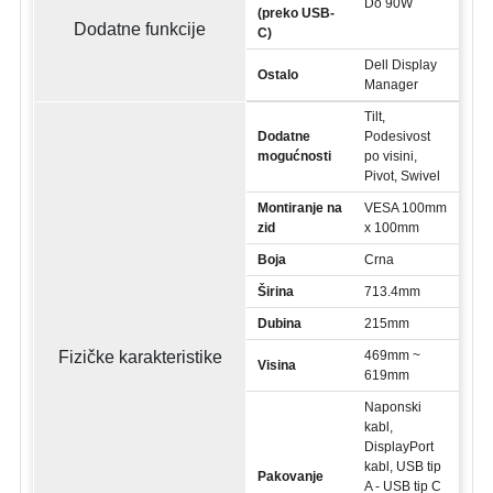
Do 90W
(preko USB-
Dodatne funkcije
C)
Dell Display
Ostalo
Manager
Tilt,
Dodatne
Podesivost
mogućnosti
po visini,
Pivot, Swivel
Montiranje na
VESA 100mm
zid
x 100mm
Boja
Crna
Širina
713.4mm
Dubina
215mm
Fizičke karakteristike
469mm ~
Visina
619mm
Naponski
kabl,
DisplayPort
kabl, USB tip
Pakovanje
A - USB tip C