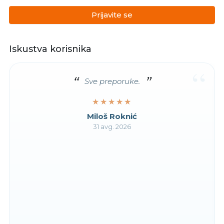
Prijavite se
Iskustva korisnika
“
Sve preporuke.
★★★★★
★★★★★
Miloš Roknić
31 avg. 2026