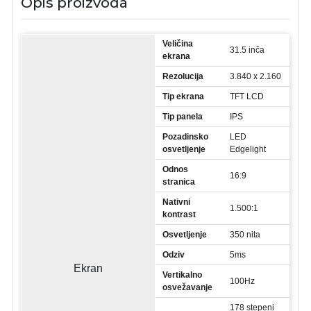
Opis proizvoda
Veličina
31.5 inča
ekrana
Rezolucija
3.840 x 2.160
Tip ekrana
TFT LCD
Tip panela
IPS
Pozadinsko
LED
osvetljenje
Edgelight
Odnos
16:9
stranica
Nativni
1.500:1
kontrast
Osvetljenje
350 nita
Odziv
5ms
Ekran
Vertikalno
100Hz
osvežavanje
178 stepeni