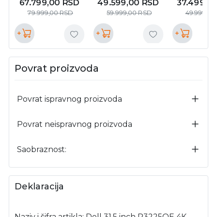
67.799,00
RSD
49.599,00
RSD
37.499,0
79.999,00
RSD
59.999,00
RSD
49.999,0
+
+
+
Povrat proizvoda
Povrat ispravnog proizvoda
Povrat neispravnog proizvoda
Saobraznost:
Deklaracija
Naziv i šifra artikla: Dell 31.5 inch P3225QE 4K