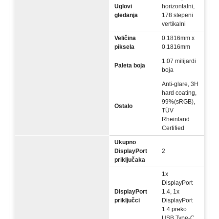
Uglovi
horizontalni,
gledanja
178 stepeni
vertikalni
Veličina
0.1816mm x
piksela
0.1816mm
1.07 milijardi
Paleta boja
boja
Anti-glare, 3H
hard coating,
99%(sRGB),
Ostalo
TÜV
Rheinland
Certified
Ukupno
DisplayPort
2
priključaka
1x
DisplayPort
DisplayPort
1.4, 1x
priključci
DisplayPort
1.4 preko
USB Type-C