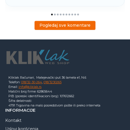
Pogledaj sve komentare
Kliklak Računari, Matejevački put 36 lamela e1, Niš
Telefon:
018/32-30-264
,
018/3230265
Email:
info@kliklak.rs
Matični broj firme: 62865644
PIB (poreski identifikacioni broj): 107612662
Šifra delatnosti:
4791 Trgovina na malo posredstvom pošte ili preko interneta
INFORMACIJE
Kontakt
Uslovi korišćenja