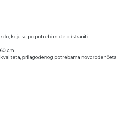
unilo, koje se po potrebi może odstraniti
×60 cm
 kvaliteta, prilagođenog potrebama novorodenčeta