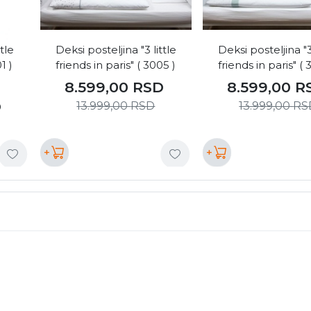
tle
Deksi posteljina "3 little
Deksi posteljina "3 
1 )
friends in paris" ( 3005 )
friends in paris" ( 
8.599,00
RSD
8.599,00
R
D
13.999,00
RSD
13.999,00
RS
+
+