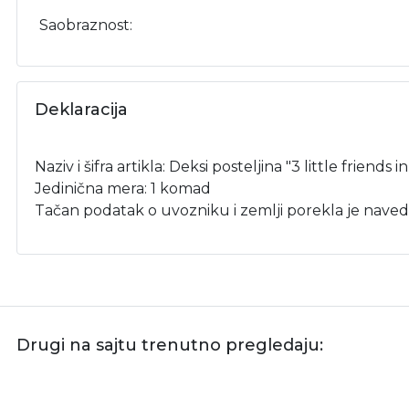
Saobraznost:
Deklaracija
Naziv i šifra artikla: Deksi posteljina "3 little friends i
Jedinična mera: 1 komad
Tačan podatak o uvozniku i zemlji porekla je naved
Drugi na sajtu trenutno pregledaju: