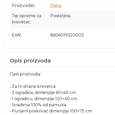
Proizvođač
Deksi
Tip opreme za
Posteljina
krevetac
EAN
8606019320003
Opis proizvoda
Opis proizvoda:
• Za tri strane krevetca
• 2 ogradice, dimenzije 60×40 cm
• 1 ogradicu, dimenzije 120×40 cm
• Izrađena 100% od pamuka
• Punjeni prekrivač dimenzije 100×75 cm