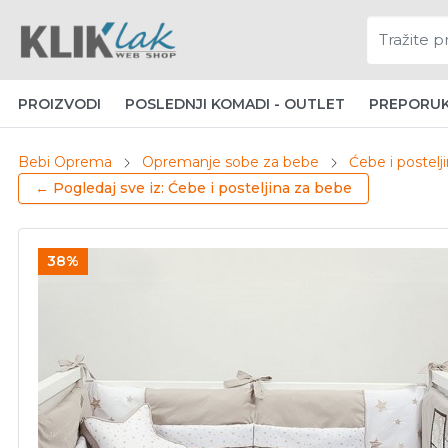
PROIZVODI
POSLEDNJI KOMADI - OUTLET
PREPORU
Bebi Oprema
Opremanje sobe za bebe
Ćebe i postelj
← Pogledaj sve iz: Ćebe i posteljina za bebe
38%