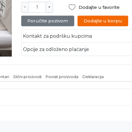
Dodajte u favorite
−
+
Poručite pozivom
Dodajte u korpu
Kontakt za podršku kupcima
Opcije za odloženo plaćanje
ntari
Slični proizvodi
Povrat proizvoda
Deklaracija