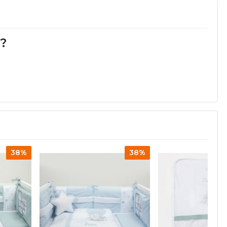
d?
38%
38%