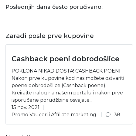
Poslednjih dana često poručivano:
Zaradi posle prve kupovine
Cashback poeni dobrodošlice
POKLONA NIKAD DOSTA! CASHBACK POENI
Nakon prve kupovine kod nas možete ostvariti
poene dobrodošlice (Cashback poene).
Kreirajte nalog na našem portalu i nakon prve
isporučene porudžbine osvajate...
15 nov. 2021
Promo Vaučeri i Affiliate marketing
38