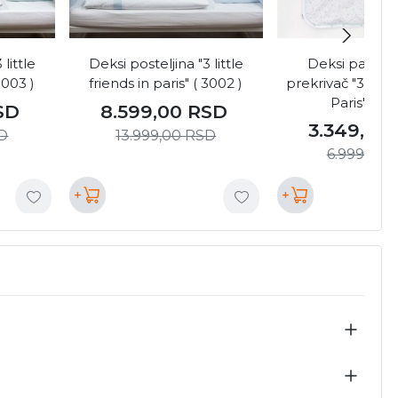
little
Deksi posteljina "3 little
Deksi pamuk 
3003 )
friends in paris" ( 3002 )
prekrivač "3 little
Paris" ( 31
SD
8.599,00
RSD
3.349,00
D
13.999,00
RSD
6.999,00
+
+