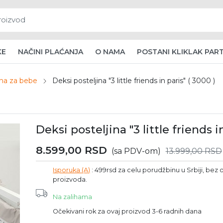
KE
NAČINI PLAĆANJA
O NAMA
POSTANI KLIKLAK PAR
ina za bebe
Deksi posteljina "3 little friends in paris" ( 3000 )
Deksi posteljina "3 little friends in
8.599,00
RSD
(sa PDV-om)
13.999,00
RSD
Isporuka (A)
: 499rsd za celu porudžbinu u Srbiji, bez o
proizvoda.
Na zalihama
Očekivani rok za ovaj proizvod 3-6 radnih dana