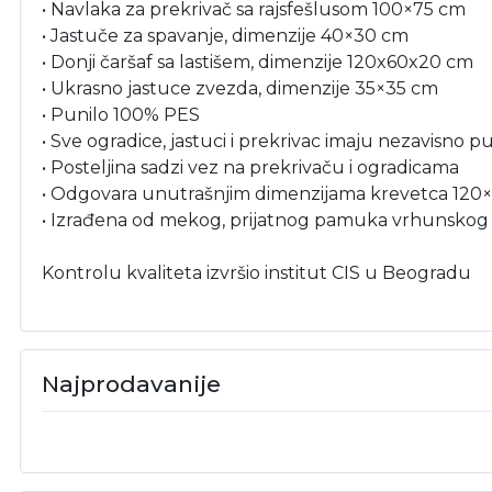
• Navlaka za prekrivač sa rajsfešlusom 100×75 cm
• Jastuče za spavanje, dimenzije 40×30 cm
• Donji čaršaf sa lastišem, dimenzije 120x60x20 cm
• Ukrasno jastuce zvezda, dimenzije 35×35 cm
• Punilo 100% PES
• Sve ogradice, jastuci i prekrivac imaju nezavisno p
• Posteljina sadzi vez na prekrivaču i ogradicama
• Odgovara unutrašnjim dimenzijama krevetca 120
• Izrađena od mekog, prijatnog pamuka vrhunskog
Kontrolu kvaliteta izvršio institut CIS u Beogradu
Najprodavanije