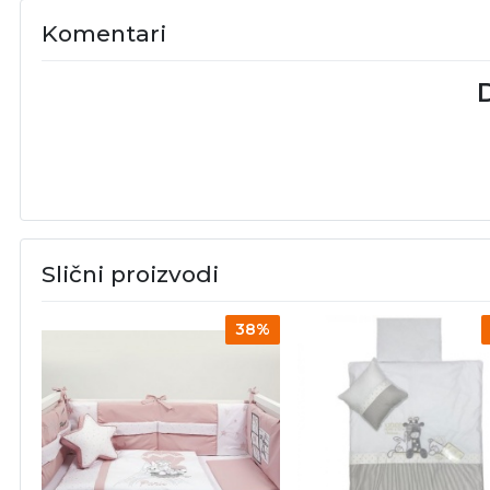
Komentari
D
Slični proizvodi
38%