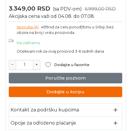
3.349,00
RSD
(sa PDV-om)
6.999,00
RSD
Akcijska cena važi od 04.08. do 07.08.
Isporuka (A)
: 499rsd za celu porudžbinu u Srbiji, bez
obzira na broj i vrstu proizvoda.
Na zalihama
Očekivani rok za ovaj proizvod 3-6 radnih dana
−
+
Dodajte u favorite
Poručite pozivom
Dodajte u korpu
Kontakt za podršku kupcima
Opcije za odloženo plaćanje