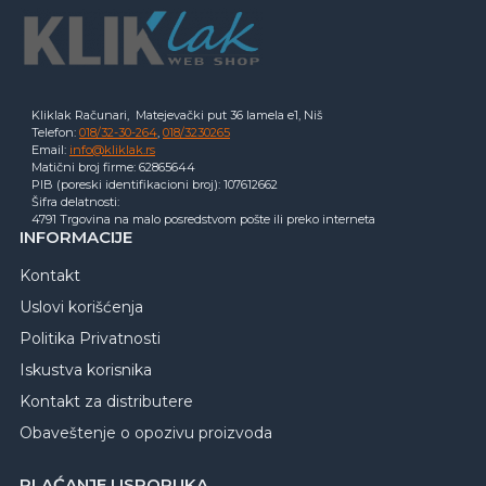
Kliklak Računari, Matejevački put 36 lamela e1, Niš
Telefon:
018/32-30-264
,
018/3230265
Email:
info@kliklak.rs
Matični broj firme: 62865644
PIB (poreski identifikacioni broj): 107612662
Šifra delatnosti:
4791 Trgovina na malo posredstvom pošte ili preko interneta
INFORMACIJE
Kontakt
Uslovi korišćenja
Politika Privatnosti
Iskustva korisnika
Kontakt za distributere
Obaveštenje o opozivu proizvoda
PLAĆANJE I ISPORUKA