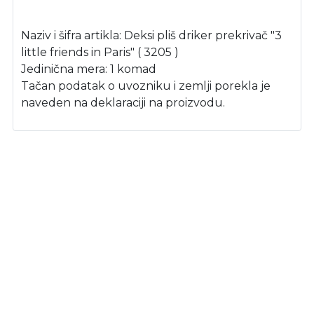
Naziv i šifra artikla: Deksi pliš driker prekrivač "3
little friends in Paris" ( 3205 )
Jedinična mera: 1 komad
Tačan podatak o uvozniku i zemlji porekla je
naveden na deklaraciji na proizvodu.