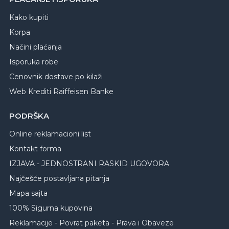
Kako kupiti
Korpa
Načini plaćanja
Isporuka robe
Cenovnik dostave po kilaži
Web Krediti Raiffeisen Banke
PODRŠKA
Online reklamacioni list
Kontakt forma
IZJAVA - JEDNOSTRANI RASKID UGOVORA
Najčešće postavljana pitanja
Mapa sajta
100% Sigurna kupovina
Reklamacije - Povrat paketa - Prava i Obaveze