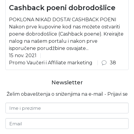
Cashback poeni dobrodošlice
POKLONA NIKAD DOSTA! CASHBACK POENI
Nakon prve kupovine kod nas možete ostvariti
poene dobrodošlice (Cashback poene). Kreirajte
nalog na našem portalu i nakon prve
isporučene porudžbine osvajate...
15 nov. 2021
Promo Vaučeri i Affiliate marketing
38
Newsletter
Želim obaveštenja o sniženjima na e-mail - Prijavi se
Ime i prezime
Email