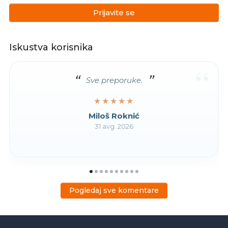
Prijavite se
Iskustva korisnika
“
Sve preporuke.
★★★★★
★★★★★
Miloš Roknić
31 avg. 2026
Pogledaj sve komentare