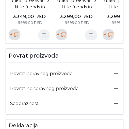
driker prekrivač "3
driker prekrivač "3
driker prekr
little friends in
little friends in
little frie
Paris" ( 3199 )
Paris" ( 3197 )
Paris" ( 3
3.349,00
RSD
3.299,00
RSD
3.299,0
6.999,00
RSD
6.999,00
RSD
6.999,00
+
+
+
Povrat proizvoda
Povrat ispravnog proizvoda
Povrat neispravnog proizvoda
Saobraznost:
Deklaracija