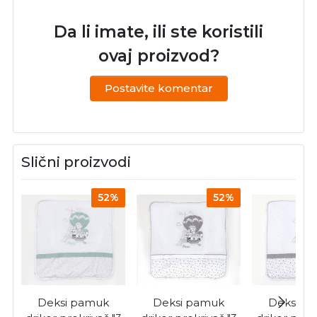
Da li imate, ili ste koristili
ovaj proizvod?
Postavite komentar
Slični proizvodi
52%
52%
Deksi pamuk
Deksi pamuk
Deksi p