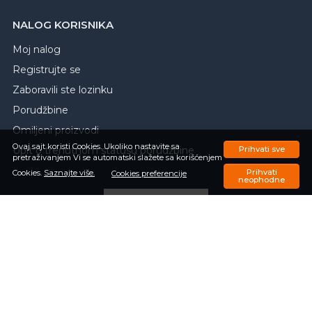
NALOG KORISNIKA
Moj nalog
Registrujte se
Zaboravili ste lozinku
Porudžbine
Omiljeni proizvodi
Ovaj sajt koristi Cookies. Ukoliko nastavite sa
Upit o trenutnom statusu porudžbine
Prihvati sve
pretraživanjem Vi se automatski slažete sa korišćenjem
Prihvati
Cookies.
Saznajte više.
Cookies preferencije
neophodne