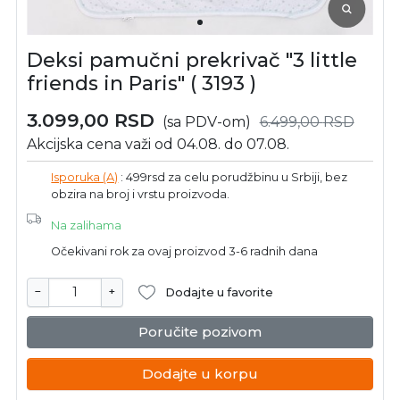
Deksi pamučni prekrivač "3 little
friends in Paris" ( 3193 )
3.099,00
RSD
(sa PDV-om)
6.499,00
RSD
Akcijska cena važi od 04.08. do 07.08.
Isporuka (A)
: 499rsd za celu porudžbinu u Srbiji, bez
obzira na broj i vrstu proizvoda.
Na zalihama
Očekivani rok za ovaj proizvod 3-6 radnih dana
−
+
Dodajte u favorite
Poručite pozivom
Dodajte u korpu