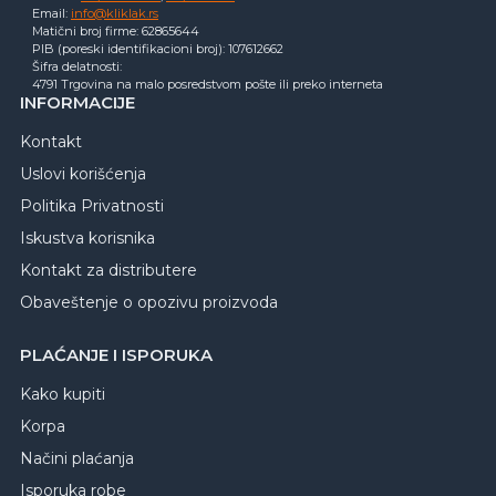
Email:
info@kliklak.rs
Matični broj firme: 62865644
PIB (poreski identifikacioni broj): 107612662
Šifra delatnosti:
4791 Trgovina na malo posredstvom pošte ili preko interneta
INFORMACIJE
Kontakt
Uslovi korišćenja
Politika Privatnosti
Iskustva korisnika
Kontakt za distributere
Obaveštenje o opozivu proizvoda
PLAĆANJE I ISPORUKA
Kako kupiti
Korpa
Načini plaćanja
Isporuka robe