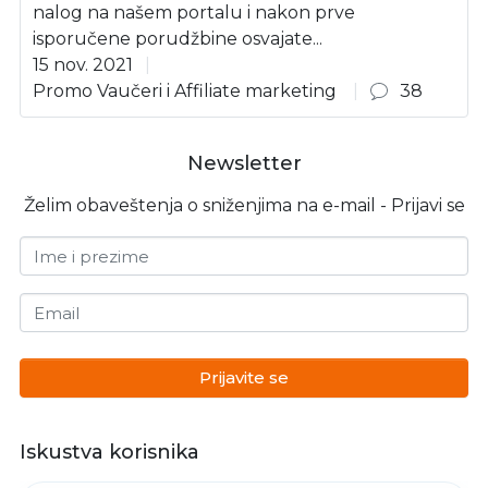
nalog na našem portalu i nakon prve
isporučene porudžbine osvajate...
15 nov. 2021
Promo Vaučeri i Affiliate marketing
38
Newsletter
Želim obaveštenja o sniženjima na e-mail - Prijavi se
Ime i prezime
Email
Prijavite se
Iskustva korisnika