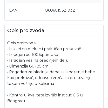
EAN
8606019321932
Opis proizvoda
Opis proizvoda:
• Izuzetno mekan i praktičan prekrivač
• Izradjen od 100%pamuka
• Izradjen vez na prednjem delu
• Dimenzije 80×85 cm
• Pogodan za hladnije dane,za iznošenje bebe
kao prekrivač, odnosno vreća za prekrivanje
tokom vožnje u kolicima
• Kontrolu kvaliteta izvršio institut CIS u
Beogradu