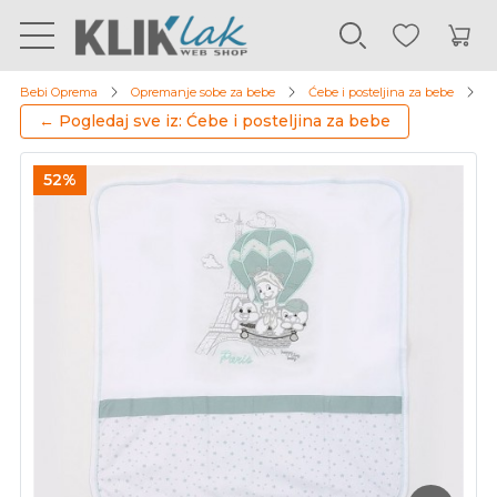
Bebi Oprema
Opremanje sobe za bebe
Ćebe i posteljina za bebe
D
← Pogledaj sve iz: Ćebe i posteljina za bebe
52%