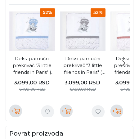
52%
52%
Deksi pamučni
Deksi pamučni
Deksi pa
prekrivač "3 little
prekrivač "3 little
prekrivač "3
friends in Paris" (
friends in Paris" (
friends in P
3192 )
3190 )
3194 
3.099,00
RSD
3.099,00
RSD
3.099,0
6.499,00
RSD
6.499,00
RSD
6.499,00
+
+
+
Povrat proizvoda