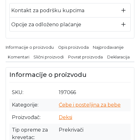
Kontakt za podršku kupcima
Opcije za odloženo plaćanje
Informacije o proizvodu
Opis proizvoda
Najprodavanije
Komentari
Slični proizvodi
Povrat proizvoda
Deklaracija
Informacije o proizvodu
SKU
197066
Kategorije
Ćebe i posteljina za bebe
Proizvođač
Deksi
Tip opreme za
Prekrivači
krevetac