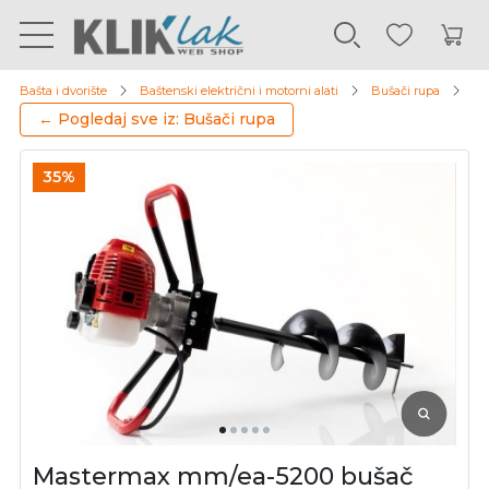
Bašta i dvorište
Baštenski električni i motorni alati
Bušači rupa
Ma
← Pogledaj sve iz: Bušači rupa
35%
Mastermax mm/ea-5200 bušač