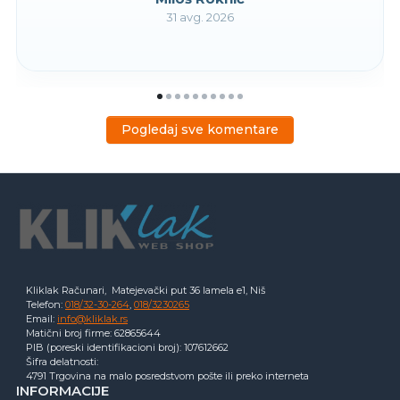
31 avg. 2026
Pogledaj sve komentare
Kliklak Računari, Matejevački put 36 lamela e1, Niš
Telefon:
018/32-30-264
,
018/3230265
Email:
info@kliklak.rs
Matični broj firme: 62865644
PIB (poreski identifikacioni broj): 107612662
Šifra delatnosti:
4791 Trgovina na malo posredstvom pošte ili preko interneta
INFORMACIJE