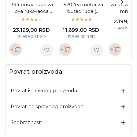
334 bušač rupa za
tf5202ea motor za
za bušač r
dva rukovaoca
bušac rupa (
mm ( 
germany style (
TF5202EA )
BURGIJA 15
2.199,00
PLT/EA-334 )
4.999,00
23.199,00
RSD
11.699,00
RSD
31.999,00
RSD
17.999,00
RSD
+
+
+
Povrat proizvoda
Povrat ispravnog proizvoda
Povrat neispravnog proizvoda
Saobraznost: