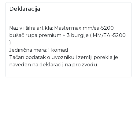
Deklaracija
Naziv i šifra artikla: Mastermax mm/ea-5200
bušač rupa premium + 3 burgije ( MM/EA -5200
)
Jedinična mera: 1 komad
Tačan podatak o uvozniku i zemlji porekla je
naveden na deklaraciji na proizvodu.