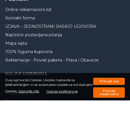
Online reklamacioni list
Kontakt forma
IZJAVA - JEDNOSTRANI RASKID UGOVORA
Najčešće postavljana pitanja
Mapa sajta
100% Sigurna kupovina
Reklamacije - Povrat paketa - Prava i Obaveze
NALOG KORISNIKA
Ovaj sajt koristi Cookies. Ukoliko nastavite sa
Prihvati sve
Moj nalog
pretraživanjem Vi se automatski slažete sa korišćenjem
Prihvati
Cookies.
Saznajte više.
Cookies preferencije
Registrujte se
neophodne
Zaboravili ste lozinku
Porudžbine
Omiljeni proizvodi
Upit o trenutnom statusu porudžbine