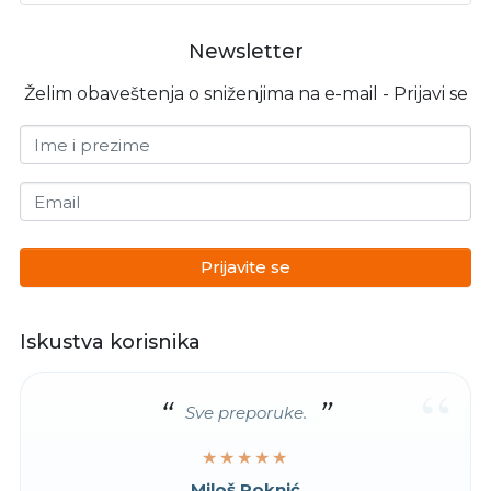
Newsletter
Želim obaveštenja o sniženjima na e-mail - Prijavi se
Ime i prezime
Email
Prijavite se
Iskustva korisnika
“
Sve preporuke.
★★★★★
★★★★★
Miloš Roknić