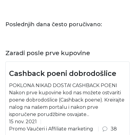
Poslednjih dana često poručivano:
Zaradi posle prve kupovine
Cashback poeni dobrodošlice
POKLONA NIKAD DOSTA! CASHBACK POENI
Nakon prve kupovine kod nas možete ostvariti
poene dobrodošlice (Cashback poene). Kreirajte
nalog na našem portalu i nakon prve
isporučene porudžbine osvajate...
15 nov. 2021
Promo Vaučeri i Affiliate marketing
38