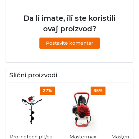
Da li imate, ili ste koristili
ovaj proizvod?
Postavite komentar
Slični proizvodi
27%
35%
Prolinetech plt/ea-
Mastermax
Mastermax 