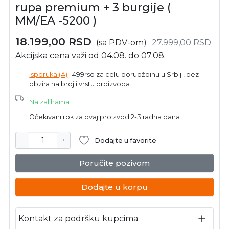
rupa premium + 3 burgije (
MM/EA -5200 )
18.199,00
RSD
(sa PDV-om)
27.999,00
RSD
Akcijska cena važi od 04.08. do 07.08.
Isporuka (A)
: 499rsd za celu porudžbinu u Srbiji, bez
obzira na broj i vrstu proizvoda.
Na zalihama
Očekivani rok za ovaj proizvod 2-3 radna dana
−
+
Dodajte u favorite
Poručite pozivom
Dodajte u korpu
Kontakt za podršku kupcima