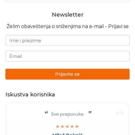
Newsletter
Želim obaveštenja o sniženjima na e-mail - Prijavi se
Ime i prezime
Email
Prijavite se
Iskustva korisnika
“
Sve preporuke.
★★★★★
★★★★★