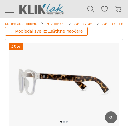
Mašine, alati i oprema
HTZ oprema
Zaštita Glave
Zaštitne naočare
← Pogledaj sve iz: Zaštitne naočare
30%