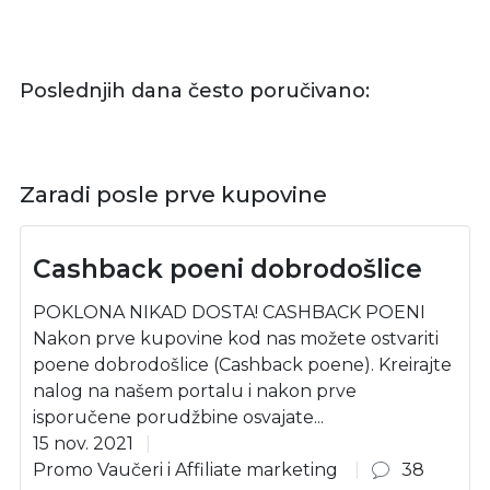
Poslednjih dana često poručivano:
Zaradi posle prve kupovine
Cashback poeni dobrodošlice
POKLONA NIKAD DOSTA! CASHBACK POENI
Nakon prve kupovine kod nas možete ostvariti
poene dobrodošlice (Cashback poene). Kreirajte
nalog na našem portalu i nakon prve
isporučene porudžbine osvajate...
15 nov. 2021
Promo Vaučeri i Affiliate marketing
38