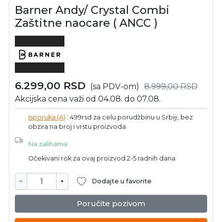
Barner Andy/ Crystal Combi
Zaštitne naocare ( ANCC )
6.299,00
RSD
(sa PDV-om)
8.999,00
RSD
Akcijska cena važi od 04.08. do 07.08.
Isporuka (A)
: 499rsd za celu porudžbinu u Srbiji, bez
obzira na broj i vrstu proizvoda.
Na zalihama
Očekivani rok za ovaj proizvod 2-5 radnih dana
−
+
Dodajte u favorite
Poručite pozivom