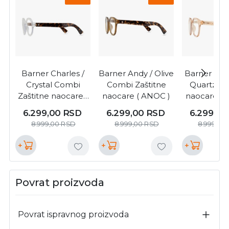
Barner Charles /
Barner Andy / Olive
Barner And
Crystal Combi
Combi Zaštitne
Quartz Za
Zaštitne naocare (
naocare ( ANOC )
naocare ( 
CHACC )
6.299,00
RSD
6.299,00
RSD
6.299,0
8.999,00
RSD
8.999,00
RSD
8.999,00
+
+
+
Povrat proizvoda
Povrat ispravnog proizvoda