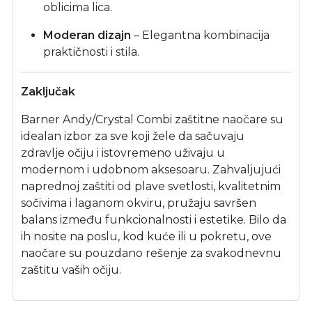
oblicima lica.
Moderan dizajn
– Elegantna kombinacija
praktičnosti i stila.
Zaključak
Barner Andy/Crystal Combi zaštitne naočare su
idealan izbor za sve koji žele da sačuvaju
zdravlje očiju i istovremeno uživaju u
modernom i udobnom aksesoaru. Zahvaljujući
naprednoj zaštiti od plave svetlosti, kvalitetnim
sočivima i laganom okviru, pružaju savršen
balans između funkcionalnosti i estetike. Bilo da
ih nosite na poslu, kod kuće ili u pokretu, ove
naočare su pouzdano rešenje za svakodnevnu
zaštitu vaših očiju.