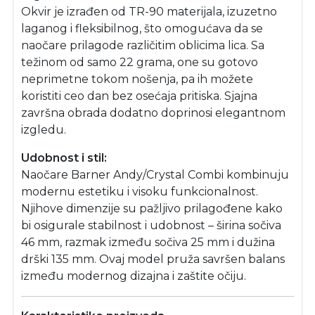
Okvir je izrađen od TR-90 materijala, izuzetno
laganog i fleksibilnog, što omogućava da se
naočare prilagode različitim oblicima lica. Sa
težinom od samo 22 grama, one su gotovo
neprimetne tokom nošenja, pa ih možete
koristiti ceo dan bez osećaja pritiska. Sjajna
završna obrada dodatno doprinosi elegantnom
izgledu.
Udobnost i stil:
Naočare Barner Andy/Crystal Combi kombinuju
modernu estetiku i visoku funkcionalnost.
Njihove dimenzije su pažljivo prilagođene kako
bi osigurale stabilnost i udobnost – širina sočiva
46 mm, razmak između sočiva 25 mm i dužina
drški 135 mm. Ovaj model pruža savršen balans
između modernog dizajna i zaštite očiju.