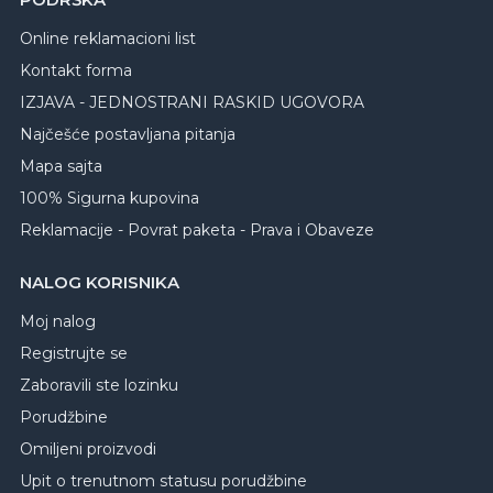
Online reklamacioni list
Kontakt forma
IZJAVA - JEDNOSTRANI RASKID UGOVORA
Najčešće postavljana pitanja
Mapa sajta
100% Sigurna kupovina
Reklamacije - Povrat paketa - Prava i Obaveze
NALOG KORISNIKA
Moj nalog
Registrujte se
Zaboravili ste lozinku
Porudžbine
Omiljeni proizvodi
Upit o trenutnom statusu porudžbine