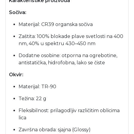
Karakteristike proizvoda
Sočiva:
Materijal: CR39 organska sočiva
Zaštita: 100% blokade plave svetlosti na 400
nm, 40% u spektru 430–450 nm
Dodatne osobine: otporna na ogrebotine,
antistatička, hidrofobna, lako se čiste
Okvir:
Materijal: TR-90
Težina: 22 g
Fleksibilnost: prilagodljiv različitim oblicima
lica
Završna obrada: sjajna (Glossy)