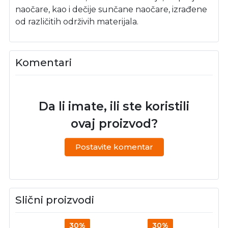
naočare, kao i dečije sunčane naočare, izrađene
od različitih održivih materijala.
Komentari
Da li imate, ili ste koristili
ovaj proizvod?
Postavite komentar
Slični proizvodi
30%
30%