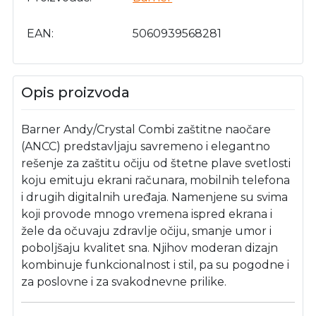
EAN
5060939568281
Opis proizvoda
Barner Andy/Crystal Combi zaštitne naočare
(ANCC) predstavljaju savremeno i elegantno
rešenje za zaštitu očiju od štetne plave svetlosti
koju emituju ekrani računara, mobilnih telefona
i drugih digitalnih uređaja. Namenjene su svima
koji provode mnogo vremena ispred ekrana i
žele da očuvaju zdravlje očiju, smanje umor i
poboljšaju kvalitet sna. Njihov moderan dizajn
kombinuje funkcionalnost i stil, pa su pogodne i
za poslovne i za svakodnevne prilike.