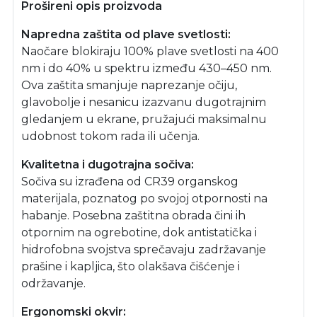
Prošireni opis proizvoda
Napredna zaštita od plave svetlosti:
Naočare blokiraju 100% plave svetlosti na 400
nm i do 40% u spektru između 430–450 nm.
Ova zaštita smanjuje naprezanje očiju,
glavobolje i nesanicu izazvanu dugotrajnim
gledanjem u ekrane, pružajući maksimalnu
udobnost tokom rada ili učenja.
Kvalitetna i dugotrajna sočiva:
Sočiva su izrađena od CR39 organskog
materijala, poznatog po svojoj otpornosti na
habanje. Posebna zaštitna obrada čini ih
otpornim na ogrebotine, dok antistatička i
hidrofobna svojstva sprečavaju zadržavanje
prašine i kapljica, što olakšava čišćenje i
održavanje.
Ergonomski okvir: