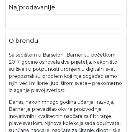
Najprodavanije
O brendu
Sa sedištem u Barseloni, Barner su početkom
2017. godine osnovala dva prijatelja. Nakon što
su živeli u potpunosti uronjeni u digitalni svet,
prepoznali su problem koji nije pogađao samo
njih, već i milione ljudi širom sveta – prekomerno
izlaganje plavoj svetlosti.
Danas, nakon mnogo godina učenja i razvoja,
Barner je prevazišao okvire proizvodnje
inovativnih i kvalitetnih naočara za filtriranje
plave svetlosti. Njihova kolekcija sada obuhvata i
sunčane naočare, naočare za čitanje, dioptrijske