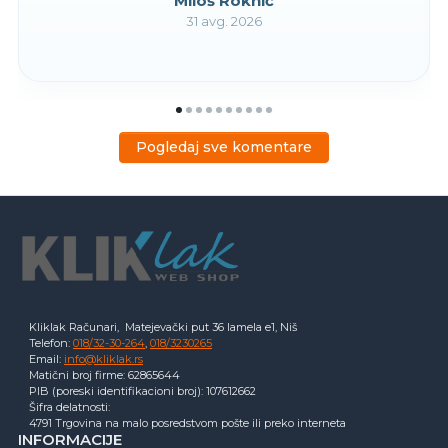
Miloš Roknić
31 avg. 2026
Pogledaj sve komentare
Kliklak Računari, Matejevački put 36 lamela e1, Niš
Telefon:
018/32-30-264
,
018/3230265
Email:
info@kliklak.rs
Matični broj firme: 62865644
PIB (poreski identifikacioni broj): 107612662
Šifra delatnosti:
4791 Trgovina na malo posredstvom pošte ili preko interneta
INFORMACIJE