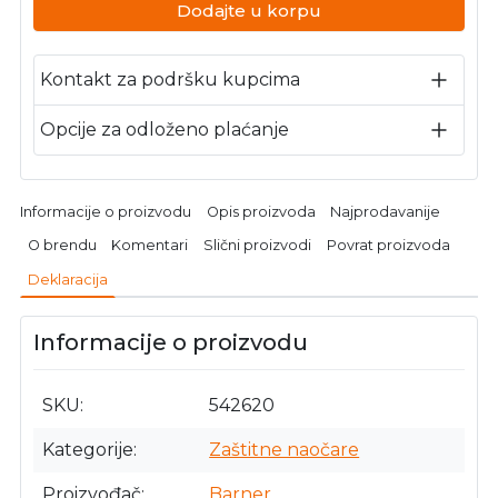
Dodajte u korpu
Kontakt za podršku kupcima
Opcije za odloženo plaćanje
Informacije o proizvodu
Opis proizvoda
Najprodavanije
O brendu
Komentari
Slični proizvodi
Povrat proizvoda
Deklaracija
Informacije o proizvodu
SKU
542620
Kategorije
Zaštitne naočare
Proizvođač
Barner