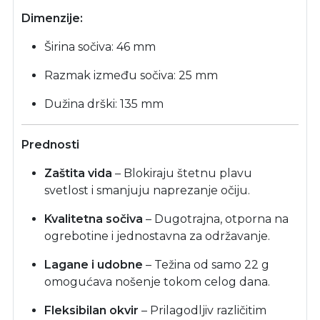
Dimenzije:
Širina sočiva: 46 mm
Razmak između sočiva: 25 mm
Dužina drški: 135 mm
Prednosti
Zaštita vida
– Blokiraju štetnu plavu
svetlost i smanjuju naprezanje očiju.
Kvalitetna sočiva
– Dugotrajna, otporna na
ogrebotine i jednostavna za održavanje.
Lagane i udobne
– Težina od samo 22 g
omogućava nošenje tokom celog dana.
Fleksibilan okvir
– Prilagodljiv različitim