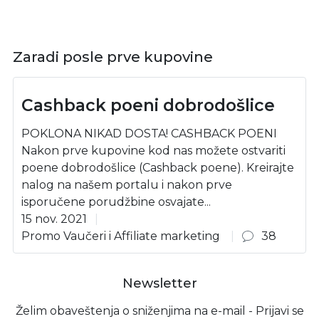
Zaradi posle prve kupovine
Cashback poeni dobrodošlice
POKLONA NIKAD DOSTA! CASHBACK POENI
Nakon prve kupovine kod nas možete ostvariti
poene dobrodošlice (Cashback poene). Kreirajte
nalog na našem portalu i nakon prve
isporučene porudžbine osvajate...
15 nov. 2021
Promo Vaučeri i Affiliate marketing
38
Newsletter
Želim obaveštenja o sniženjima na e-mail - Prijavi se