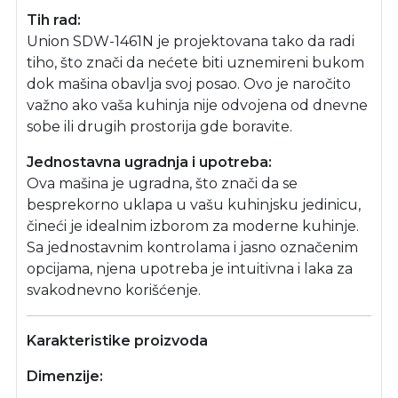
Tih rad:
Union SDW-1461N je projektovana tako da radi
tiho, što znači da nećete biti uznemireni bukom
dok mašina obavlja svoj posao. Ovo je naročito
važno ako vaša kuhinja nije odvojena od dnevne
sobe ili drugih prostorija gde boravite.
Jednostavna ugradnja i upotreba:
Ova mašina je ugradna, što znači da se
besprekorno uklapa u vašu kuhinjsku jedinicu,
čineći je idealnim izborom za moderne kuhinje.
Sa jednostavnim kontrolama i jasno označenim
opcijama, njena upotreba je intuitivna i laka za
svakodnevno korišćenje.
Karakteristike proizvoda
Dimenzije: