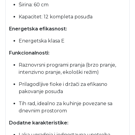
Širina: 60 cm
Kapacitet: 12 kompleta posuđa
Energetska efikasnost:
Energetska klasa E
Funkcionalnosti:
Raznovrsni programi pranja (brzo pranje,
intenzivno pranje, ekološki režim)
Prilagodljive fioke i držači za efikasno
pakovanje posuđa
Tih rad, idealno za kuhinje povezane sa
dnevnim prostorom
Dodatne karakteristike:
Laka ugradnja i jednostavna upotreba