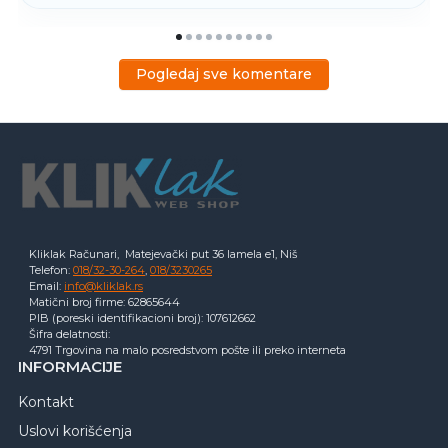
Pogledaj sve komentare
Kliklak Računari, Matejevački put 36 lamela e1, Niš
Telefon:
018/32-30-264
,
018/3230265
Email:
info@kliklak.rs
Matični broj firme: 62865644
PIB (poreski identifikacioni broj): 107612662
Šifra delatnosti:
4791 Trgovina na malo posredstvom pošte ili preko interneta
INFORMACIJE
Kontakt
Uslovi korišćenja