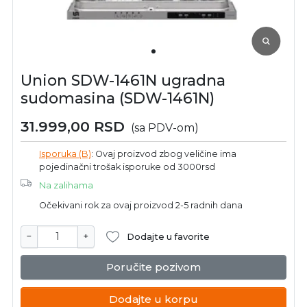
Union SDW-1461N ugradna
sudomasina (SDW-1461N)
31.999,00
RSD
(sa PDV-om)
Isporuka (B)
: Ovaj proizvod zbog veličine ima
pojedinačni trošak isporuke od 3000rsd
Na zalihama
Očekivani rok za ovaj proizvod 2-5 radnih dana
−
+
Dodajte u favorite
Poručite pozivom
Dodajte u korpu