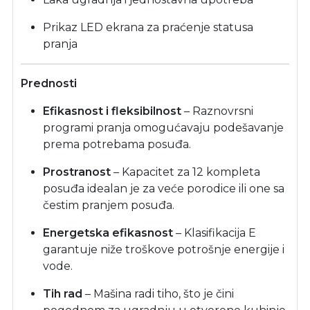
Prikaz LED ekrana za praćenje statusa
pranja
Prednosti
Efikasnost i fleksibilnost
– Raznovrsni
programi pranja omogućavaju podešavanje
prema potrebama posuđa.
Prostranost
– Kapacitet za 12 kompleta
posuđa idealan je za veće porodice ili one sa
čestim pranjem posuđa.
Energetska efikasnost
– Klasifikacija E
garantuje niže troškove potrošnje energije i
vode.
Tih rad
– Mašina radi tiho, što je čini