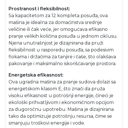
Prostranost i fleksibilnost:
Sa kapacitetom za 12 kompleta posuđa, ova
mašina je idealna za domaćinstva srednje
veličine ili čak veće, jer omogućava efikasno
pranje velikih količina posuđa u jednom ciklusu.
Njena unutrašnjost je dizajnirana da pruži
fleksibilnost u rasporedu posuđa, sa podesivim
fiokama i držačima za tanjire i čaše, što olakšava
pakovanje i maksimalno iskorišćavanje prostora.
Energetska efikasnost:
Ova ugradna mašina za pranje sudova dolazi sa
energetskom klasom E, što znači da pruža
visoku efikasnost u potrošnji energije, čineći je
ekološki prihvatljivom i ekonomičnom opcijom
za dugoročnu upotrebu. Mašina je dizajnirana
tako da optimizuje potrošnju resursa, čime se
smanjuju troškovi energije i vode.