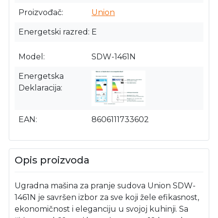
Proizvođač
Union
Energetski razred
E
Model
SDW-1461N
Energetska
Deklaracija
EAN
8606111733602
Opis proizvoda
Ugradna mašina za pranje sudova Union SDW-
1461N je savršen izbor za sve koji žele efikasnost,
ekonomičnost i eleganciju u svojoj kuhinji. Sa