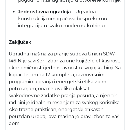
pogodnom za ugradnju u otvorene kuhinje.
Jednostavna ugradnja
– Ugradna
konstrukcija omogućava besprekornu
integraciju u svaku modernu kuhinju.
Zaključak
Ugradna mašina za pranje sudova Union SDW-
1461N je savršen izbor za one koji žele efikasnost,
ekonomičnost i jednostavnost u svojoj kuhinji. Sa
kapacitetom za 12 kompleta, raznovrsnim
programima pranja i energetski efikasnom
potrošnjom, ona će uveliko olakšati
svakodnevne zadatke pranja posuđa, a njen tih
rad čini je idealnim rešenjem za svakog korisnika.
Ako tražite praktičan, energetski efikasan i
pouzdan uređaj, ova mašina je pravi izbor za vaš
dom.