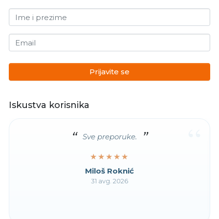
Ime i prezime
Email
Prijavite se
Iskustva korisnika
“
Sve preporuke.
★★★★★
★★★★★
Miloš Roknić
31 avg. 2026