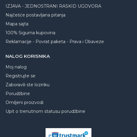
IZJAVA - JEDNOSTRANI RASKID UGOVORA
Najčešće postavljana pitanja
Mapa sajta
100% Sigurna kupovina
Reklamacije - Povrat paketa - Prava i Obaveze
NALOG KORISNIKA
Moj nalog
Registrujte se
Zaboravili ste lozinku
Porudžbine
Omiljeni proizvodi
Upit o trenutnom statusu porudžbine