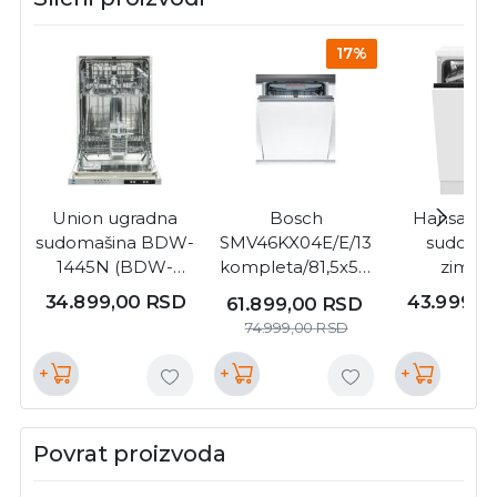
17%
Union ugradna
Bosch
Hansa ug
sudomašina BDW-
SMV46KX04E/E/13
sudomas
1445N (BDW-
kompleta/81,5x59,
zim43
1445N)
8x55 ugradna
34.899,00
RSD
43.999,0
61.899,00
RSD
sudomašina (
74.999,00
RSD
SMV46KX04E )
+
+
+
Povrat proizvoda