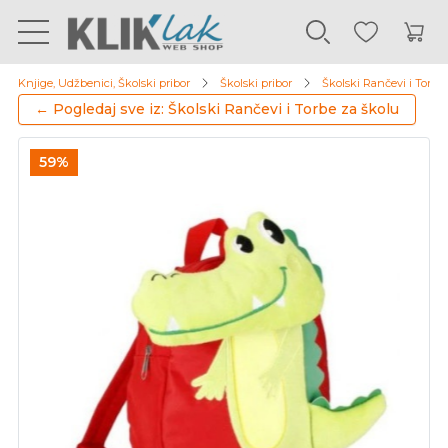
Knjige, Udžbenici, Školski pribor
Školski pribor
Školski Rančevi i Torbe 
← Pogledaj sve iz: Školski Rančevi i Torbe za školu
59%