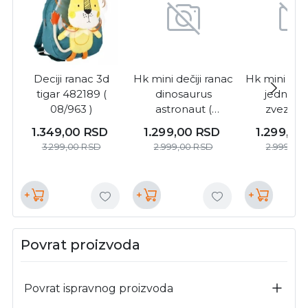
Deciji ranac 3d
Hk mini dečiji ranac
Hk mini deči
tigar 482189 (
dinosaurus
jednoro
08/963 )
astronaut (
zvezdam
A107325 )
A10732
1.349,00
RSD
1.299,00
RSD
1.299,00
3.299,00
RSD
2.999,00
RSD
2.999,00
+
+
+
Povrat proizvoda
Povrat ispravnog proizvoda