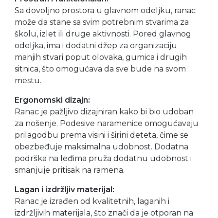
Sa dovoljno prostora u glavnom odeljku, ranac
može da stane sa svim potrebnim stvarima za
školu, izlet ili druge aktivnosti. Pored glavnog
odeljka, ima i dodatni džep za organizaciju
manjih stvari poput olovaka, gumica i drugih
sitnica, što omogućava da sve bude na svom
mestu.
Ergonomski dizajn:
Ranac je pažljivo dizajniran kako bi bio udoban
za nošenje. Podesive naramenice omogućavaju
prilagodbu prema visini i širini deteta, čime se
obezbeđuje maksimalna udobnost. Dodatna
podrška na leđima pruža dodatnu udobnost i
smanjuje pritisak na ramena.
Lagan i izdržljiv materijal:
Ranac je izrađen od kvalitetnih, laganih i
izdržljivih materijala, što znači da je otporan na