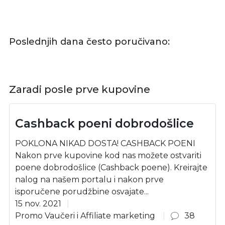
Poslednjih dana često poručivano:
Zaradi posle prve kupovine
Cashback poeni dobrodošlice
POKLONA NIKAD DOSTA! CASHBACK POENI
Nakon prve kupovine kod nas možete ostvariti
poene dobrodošlice (Cashback poene). Kreirajte
nalog na našem portalu i nakon prve
isporučene porudžbine osvajate...
15 nov. 2021
Promo Vaučeri i Affiliate marketing
38