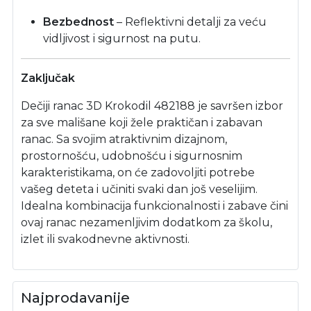
Bezbednost
– Reflektivni detalji za veću
vidljivost i sigurnost na putu.
Zaključak
Dečiji ranac 3D Krokodil 482188 je savršen izbor
za sve mališane koji žele praktičan i zabavan
ranac. Sa svojim atraktivnim dizajnom,
prostornošću, udobnošću i sigurnosnim
karakteristikama, on će zadovoljiti potrebe
vašeg deteta i učiniti svaki dan još veselijim.
Idealna kombinacija funkcionalnosti i zabave čini
ovaj ranac nezamenljivim dodatkom za školu,
izlet ili svakodnevne aktivnosti.
Najprodavanije