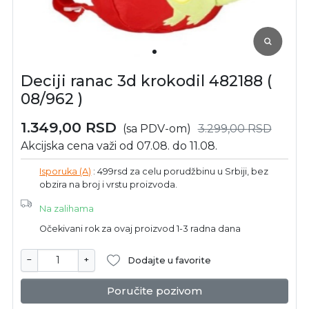
Deciji ranac 3d krokodil 482188 (
08/962 )
1.349,00
RSD
(sa PDV-om)
3.299,00
RSD
Akcijska cena važi od 07.08. do 11.08.
Isporuka (A)
: 499rsd za celu porudžbinu u Srbiji, bez
obzira na broj i vrstu proizvoda.
Na zalihama
Očekivani rok za ovaj proizvod 1-3 radna dana
−
+
Dodajte u favorite
Poručite pozivom