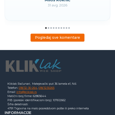
31 avg. 2026
Pogledaj sve komentare
Kliklak Računari, Matejevački put 36 lamela e1, Niš
Telefon:
018/32-30-264
,
018/3230265
Email:
info@kliklak.rs
Matični broj firme: 62865644
PIB (poreski identifikacioni broj): 107612662
Šifra delatnosti:
4791 Trgovina na malo posredstvom pošte ili preko interneta
INFORMACIJE