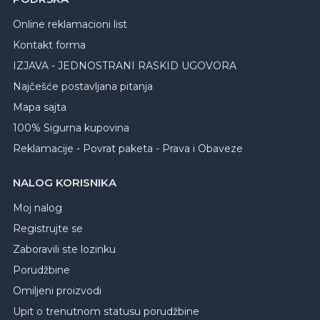
Online reklamacioni list
Kontakt forma
IZJAVA - JEDNOSTRANI RASKID UGOVORA
Najčešće postavljana pitanja
Mapa sajta
100% Sigurna kupovina
Reklamacije - Povrat paketa - Prava i Obaveze
NALOG KORISNIKA
Moj nalog
Registrujte se
Zaboravili ste lozinku
Porudžbine
Omiljeni proizvodi
Upit o trenutnom statusu porudžbine