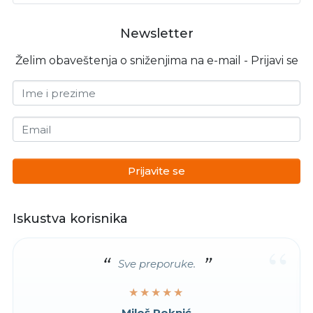
Newsletter
Želim obaveštenja o sniženjima na e-mail - Prijavi se
Ime i prezime
Email
Prijavite se
Iskustva korisnika
“
Sve preporuke.
★★★★★
★★★★★
Miloš Roknić