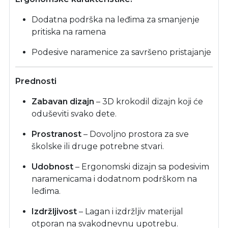
Dodatna podrška na leđima za smanjenje
pritiska na ramena
Podesive naramenice za savršeno pristajanje
Prednosti
Zabavan dizajn
– 3D krokodil dizajn koji će
oduševiti svako dete.
Prostranost
– Dovoljno prostora za sve
školske ili druge potrebne stvari.
Udobnost
– Ergonomski dizajn sa podesivim
naramenicama i dodatnom podrškom na
leđima.
Izdržljivost
– Lagan i izdržljiv materijal
otporan na svakodnevnu upotrebu.