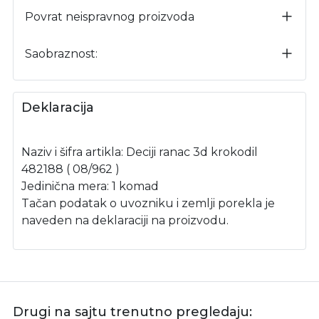
Povrat neispravnog proizvoda
Saobraznost:
Deklaracija
Naziv i šifra artikla: Deciji ranac 3d krokodil
482188 ( 08/962 )
Jedinična mera: 1 komad
Tačan podatak o uvozniku i zemlji porekla je
naveden na deklaraciji na proizvodu.
Drugi na sajtu trenutno pregledaju: