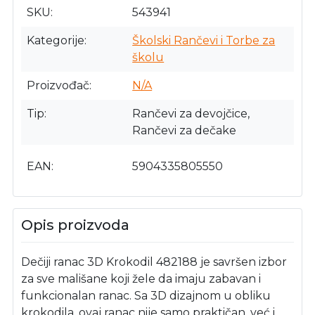
SKU
543941
Kategorije
Školski Rančevi i Torbe za
školu
Proizvođač
N/A
Tip
Rančevi za devojčice,
Rančevi za dečake
EAN
5904335805550
Opis proizvoda
Dečiji ranac 3D Krokodil 482188 je savršen izbor
za sve mališane koji žele da imaju zabavan i
funkcionalan ranac. Sa 3D dizajnom u obliku
krokodila, ovaj ranac nije samo praktičan, već i