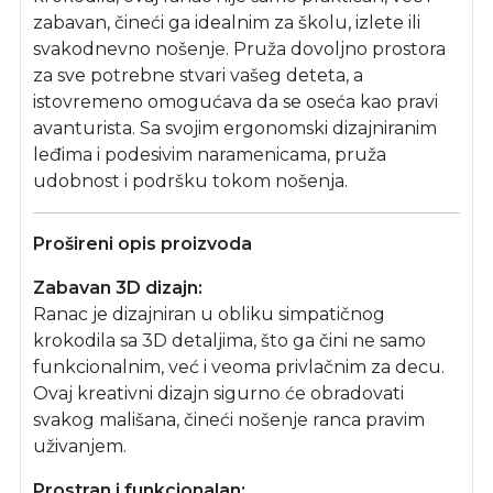
zabavan, čineći ga idealnim za školu, izlete ili
svakodnevno nošenje. Pruža dovoljno prostora
za sve potrebne stvari vašeg deteta, a
istovremeno omogućava da se oseća kao pravi
avanturista. Sa svojim ergonomski dizajniranim
leđima i podesivim naramenicama, pruža
udobnost i podršku tokom nošenja.
Prošireni opis proizvoda
Zabavan 3D dizajn:
Ranac je dizajniran u obliku simpatičnog
krokodila sa 3D detaljima, što ga čini ne samo
funkcionalnim, već i veoma privlačnim za decu.
Ovaj kreativni dizajn sigurno će obradovati
svakog mališana, čineći nošenje ranca pravim
uživanjem.
Prostran i funkcionalan: