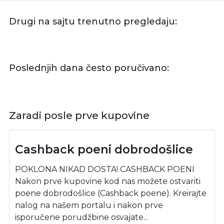
Drugi na sajtu trenutno pregledaju:
Poslednjih dana često poručivano:
Zaradi posle prve kupovine
Cashback poeni dobrodošlice
POKLONA NIKAD DOSTA! CASHBACK POENI
Nakon prve kupovine kod nas možete ostvariti
poene dobrodošlice (Cashback poene). Kreirajte
nalog na našem portalu i nakon prve
isporučene porudžbine osvajate...