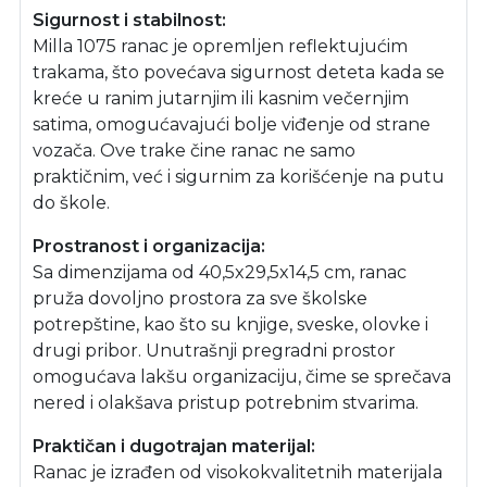
Sigurnost i stabilnost:
Milla 1075 ranac je opremljen reflektujućim
trakama, što povećava sigurnost deteta kada se
kreće u ranim jutarnjim ili kasnim večernjim
satima, omogućavajući bolje viđenje od strane
vozača. Ove trake čine ranac ne samo
praktičnim, već i sigurnim za korišćenje na putu
do škole.
Prostranost i organizacija:
Sa dimenzijama od 40,5x29,5x14,5 cm, ranac
pruža dovoljno prostora za sve školske
potrepštine, kao što su knjige, sveske, olovke i
drugi pribor. Unutrašnji pregradni prostor
omogućava lakšu organizaciju, čime se sprečava
nered i olakšava pristup potrebnim stvarima.
Praktičan i dugotrajan materijal:
Ranac je izrađen od visokokvalitetnih materijala