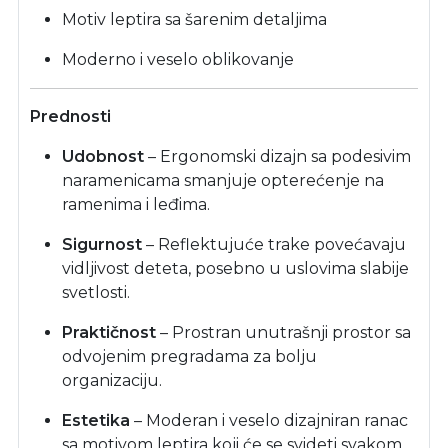
Motiv leptira sa šarenim detaljima
Moderno i veselo oblikovanje
Prednosti
Udobnost
– Ergonomski dizajn sa podesivim
naramenicama smanjuje opterećenje na
ramenima i leđima.
Sigurnost
– Reflektujuće trake povećavaju
vidljivost deteta, posebno u uslovima slabije
svetlosti.
Praktičnost
– Prostran unutrašnji prostor sa
odvojenim pregradama za bolju
organizaciju.
Estetika
– Moderan i veselo dizajniran ranac
sa motivom leptira koji će se svideti svakom