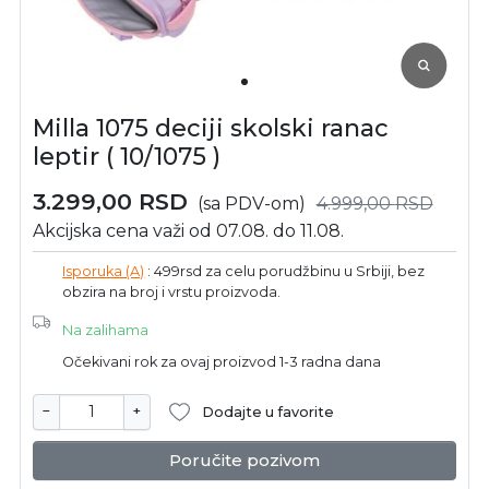
Milla 1075 deciji skolski ranac
leptir ( 10/1075 )
3.299,00
RSD
(sa PDV-om)
4.999,00
RSD
Akcijska cena važi od 07.08. do 11.08.
Isporuka (A)
: 499rsd za celu porudžbinu u Srbiji, bez
obzira na broj i vrstu proizvoda.
Na zalihama
Očekivani rok za ovaj proizvod 1-3 radna dana
−
+
Dodajte u favorite
Poručite pozivom