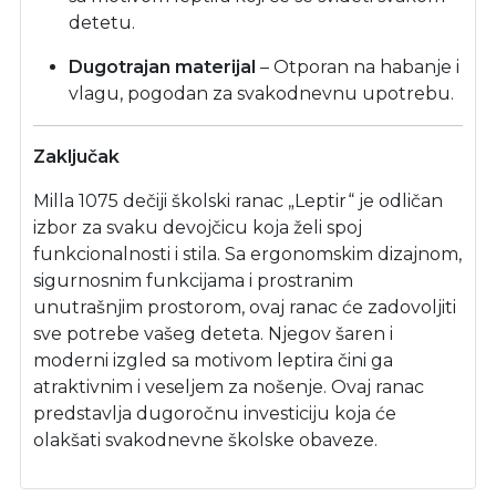
detetu.
Dugotrajan materijal
– Otporan na habanje i
vlagu, pogodan za svakodnevnu upotrebu.
Zaključak
Milla 1075 dečiji školski ranac „Leptir“ je odličan
izbor za svaku devojčicu koja želi spoj
funkcionalnosti i stila. Sa ergonomskim dizajnom,
sigurnosnim funkcijama i prostranim
unutrašnjim prostorom, ovaj ranac će zadovoljiti
sve potrebe vašeg deteta. Njegov šaren i
moderni izgled sa motivom leptira čini ga
atraktivnim i veseljem za nošenje. Ovaj ranac
predstavlja dugoročnu investiciju koja će
olakšati svakodnevne školske obaveze.