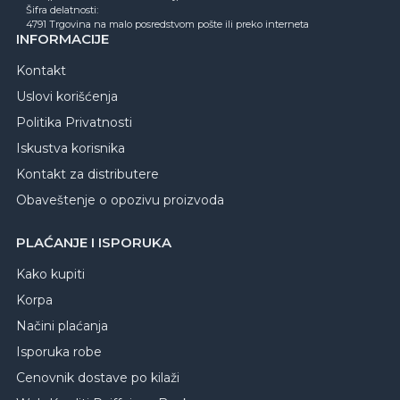
Šifra delatnosti:
4791 Trgovina na malo posredstvom pošte ili preko interneta
INFORMACIJE
Kontakt
Uslovi korišćenja
Politika Privatnosti
Iskustva korisnika
Kontakt za distributere
Obaveštenje o opozivu proizvoda
PLAĆANJE I ISPORUKA
Kako kupiti
Korpa
Načini plaćanja
Isporuka robe
Cenovnik dostave po kilaži