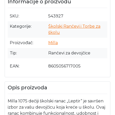
Informacije o proizvodu
SKU
543927
Kategorije
Školski Rančevi i Torbe za
školu
Proizvođač
Milla
Tip
Rančevi za devojčice
EAN
8605056717005
Opis proizvoda
Milla 1075 dečiji školski ranac „Leptir“ je savršen
izbor za vašu devojčicu koja kreće u školu. Ovaj
ranac kombinuje funkcionalnost, udobnost i