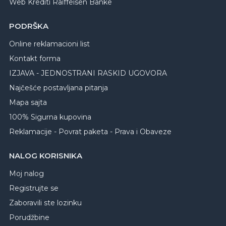
Web Krediti Raiffeisen Banke
PODRŠKA
Online reklamacioni list
Kontakt forma
IZJAVA - JEDNOSTRANI RASKID UGOVORA
Najčešće postavljana pitanja
Mapa sajta
100% Sigurna kupovina
Reklamacije - Povrat paketa - Prava i Obaveze
NALOG KORISNIKA
Moj nalog
Registrujte se
Zaboravili ste lozinku
Porudžbine