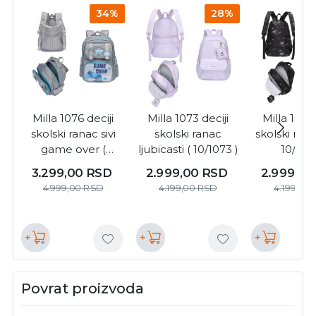
34%
28%
Milla 1076 deciji
Milla 1073 deciji
Milla 1074 
skolski ranac sivi
skolski ranac
skolski rana
game over (
ljubicasti ( 10/1073 )
10/1074
10/1076 )
3.299,00
RSD
2.999,00
RSD
2.999,0
4.999,00
RSD
4.199,00
RSD
4.199,00
+
+
+
Povrat proizvoda