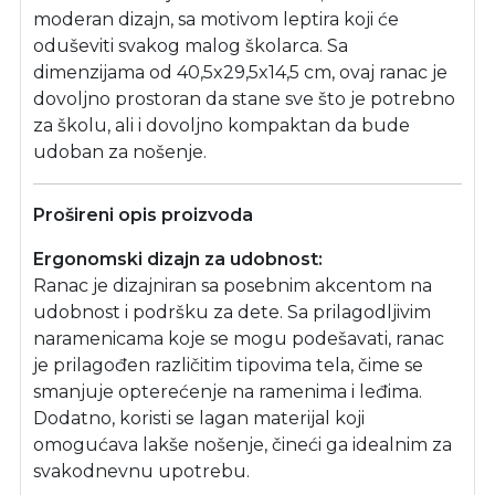
moderan dizajn, sa motivom leptira koji će
oduševiti svakog malog školarca. Sa
dimenzijama od 40,5x29,5x14,5 cm, ovaj ranac je
dovoljno prostoran da stane sve što je potrebno
za školu, ali i dovoljno kompaktan da bude
udoban za nošenje.
Prošireni opis proizvoda
Ergonomski dizajn za udobnost:
Ranac je dizajniran sa posebnim akcentom na
udobnost i podršku za dete. Sa prilagodljivim
naramenicama koje se mogu podešavati, ranac
je prilagođen različitim tipovima tela, čime se
smanjuje opterećenje na ramenima i leđima.
Dodatno, koristi se lagan materijal koji
omogućava lakše nošenje, čineći ga idealnim za
svakodnevnu upotrebu.