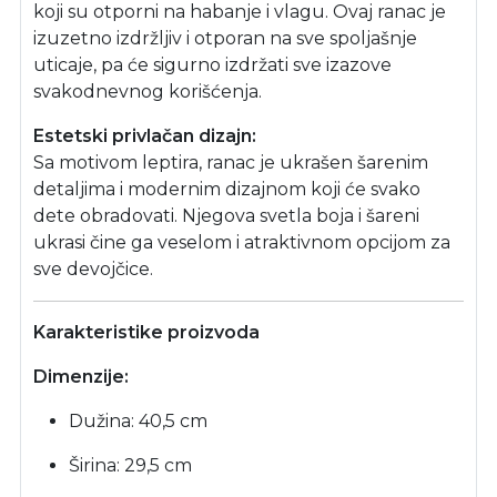
koji su otporni na habanje i vlagu. Ovaj ranac je
izuzetno izdržljiv i otporan na sve spoljašnje
uticaje, pa će sigurno izdržati sve izazove
svakodnevnog korišćenja.
Estetski privlačan dizajn:
Sa motivom leptira, ranac je ukrašen šarenim
detaljima i modernim dizajnom koji će svako
dete obradovati. Njegova svetla boja i šareni
ukrasi čine ga veselom i atraktivnom opcijom za
sve devojčice.
Karakteristike proizvoda
Dimenzije:
Dužina: 40,5 cm
Širina: 29,5 cm