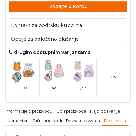
Dodajte u korpu
Kontakt za podršku kupcima
Opcije za odloženo plaćanje
U drugim dostupnim varijantama
+5
1,799
1,949
1,799
Informacije o proizvodu
Opis proizvoda
Najprodavanije
Komentari
Slični proizvodi
Povrat proizvoda
Deklaracija