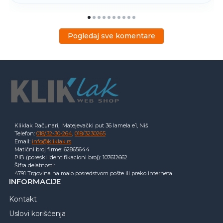
Pogledaj sve komentare
Kliklak Računari, Matejevački put 36 lamela e1, Niš
Telefon:
018/32-30-264
,
018/3230265
Email:
info@kliklak.rs
Matični broj firme: 62865644
PIB (poreski identifikacioni broj): 107612662
Šifra delatnosti:
4791 Trgovina na malo posredstvom pošte ili preko interneta
INFORMACIJE
Kontakt
Uslovi korišćenja