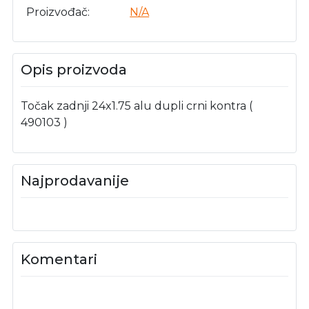
Proizvođač
N/A
Opis proizvoda
Točak zadnji 24x1.75 alu dupli crni kontra (
490103 )
Najprodavanije
Komentari