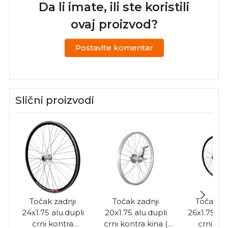
Da li imate, ili ste koristili
ovaj proizvod?
Postavite komentar
Slični proizvodi
Točak zadnji
Točak zadnji
Točak za
24x1.75 alu.dupli
20x1.75 alu.dupli
26x1.75 alu
crni kontra
crni kontra kina (
crni ko