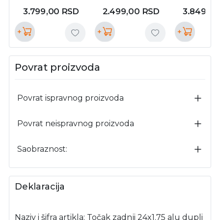
velosteel ( 480043
490096 )
velosteel (
3.799,00
RSD
2.499,00
RSD
3.849,0
)
)
+
+
+
Povrat proizvoda
Povrat ispravnog proizvoda
Povrat neispravnog proizvoda
Saobraznost:
Deklaracija
Naziv i šifra artikla: Točak zadnji 24x1.75 alu dupli