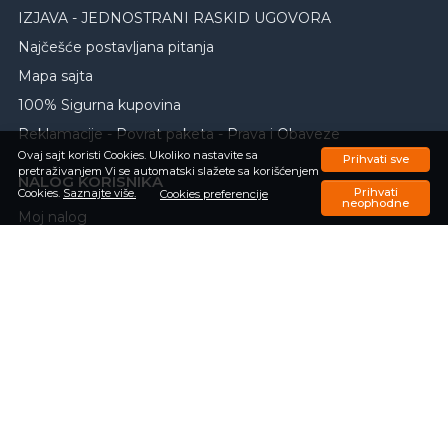
IZJAVA - JEDNOSTRANI RASKID UGOVORA
Najčešće postavljana pitanja
Mapa sajta
100% Sigurna kupovina
Reklamacije - Povrat paketa - Prava i Obaveze
Ovaj sajt koristi Cookies. Ukoliko nastavite sa
Prihvati sve
pretraživanjem Vi se automatski slažete sa korišćenjem
NALOG KORISNIKA
Prihvati
Cookies.
Saznajte više.
Cookies preferencije
neophodne
Moj nalog
Registrujte se
Zaboravili ste lozinku
Porudžbine
Omiljeni proizvodi
Upit o trenutnom statusu porudžbine