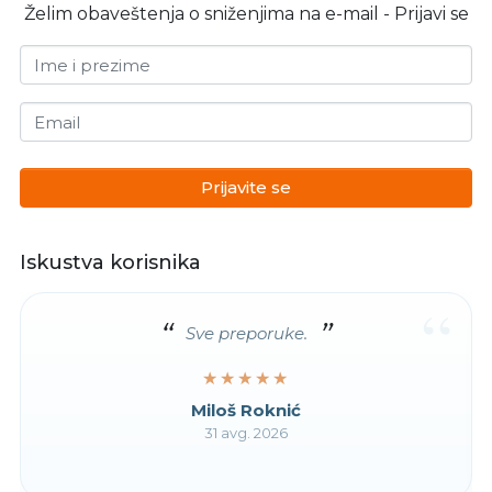
Želim obaveštenja o sniženjima na e-mail - Prijavi se
Ime i prezime
Email
Prijavite se
Iskustva korisnika
“
Sve preporuke.
★★★★★
★★★★★
Miloš Roknić
31 avg. 2026