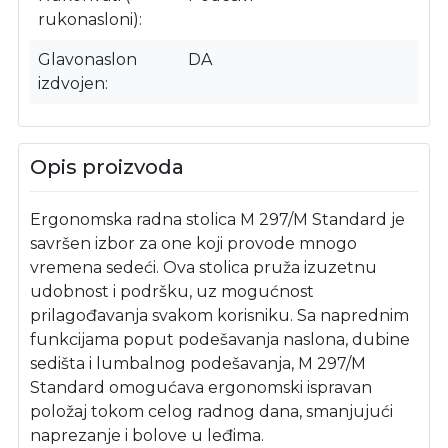
rukonasloni)
Glavonaslon
DA
izdvojen
Opis proizvoda
Ergonomska radna stolica M 297/M Standard je
savršen izbor za one koji provode mnogo
vremena sedeći. Ova stolica pruža izuzetnu
udobnost i podršku, uz mogućnost
prilagođavanja svakom korisniku. Sa naprednim
funkcijama poput podešavanja naslona, dubine
sedišta i lumbalnog podešavanja, M 297/M
Standard omogućava ergonomski ispravan
položaj tokom celog radnog dana, smanjujući
naprezanje i bolove u leđima.