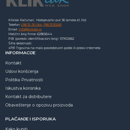
Kliklak Računari, Matejevački put 36 lamela e1, Niš
Telefon:
018/32-30-264
,
018/3230265
Email:
info@kliklak.rs
Matični broj firme: 62865644
PIB (poreski identifikacioni broj): 107612662
Šifra delatnosti:
4791 Trgovina na malo posredstvom pošte ili preko interneta
INFORMACIJE
Kontakt
Uslovi korišćenja
Politika Privatnosti
Iskustva korisnika
Kontakt za distributere
Obaveštenje o opozivu proizvoda
PLAĆANJE I ISPORUKA
Kako kupiti