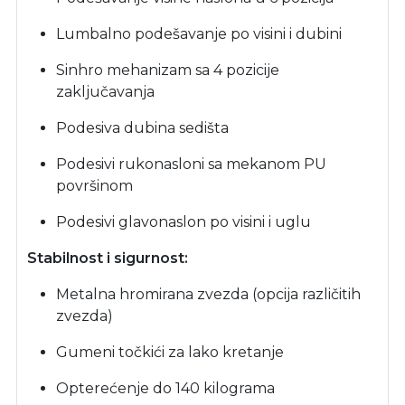
Lumbalno podešavanje po visini i dubini
Sinhro mehanizam sa 4 pozicije
zaključavanja
Podesiva dubina sedišta
Podesivi rukonasloni sa mekanom PU
površinom
Podesivi glavonaslon po visini i uglu
Stabilnost i sigurnost:
Metalna hromirana zvezda (opcija različitih
zvezda)
Gumeni točkići za lako kretanje
Opterećenje do 140 kilograma