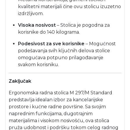
kvalitetni materijali čine ovu stolicu izuzetno
izdržljivom.
Visoka nosivost
– Stolica je pogodna za
korisnike do 140 kilograma.
Podesivost za sve korisnike
– Mogućnost
podešavanja svih ključnih delova stolice
omogućava potpuno prilagođavanje
svakom korisniku.
Zaključak
Ergonomska radna stolica M 297/M Standard
predstavlja idealan izbor za kancelarijske
prostore i kućne radne površine. Sa svojim
naprednim funkcijama, dugotrajnim
materijalima i visokom nosivošću, ova stolica
pruža udobnost i podršku tokom celog radnog