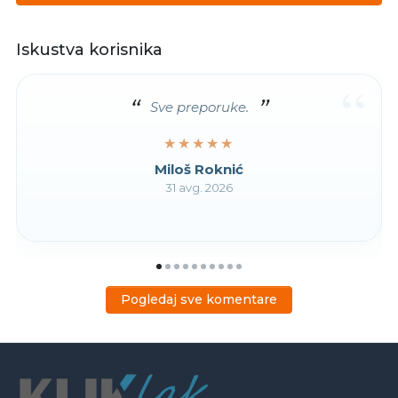
Iskustva korisnika
“
Sve preporuke.
★★★★★
★★★★★
Miloš Roknić
31 avg. 2026
Pogledaj sve komentare