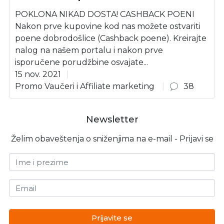
POKLONA NIKAD DOSTA! CASHBACK POENI
Nakon prve kupovine kod nas možete ostvariti
poene dobrodošlice (Cashback poene). Kreirajte
nalog na našem portalu i nakon prve
isporučene porudžbine osvajate...
15 nov. 2021
Promo Vaučeri i Affiliate marketing
38
Newsletter
Želim obaveštenja o sniženjima na e-mail - Prijavi se
Ime i prezime
Email
Prijavite se