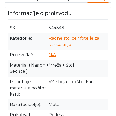
Informacije o proizvodu
SKU
544348
Kategorije
Radne stolice / fotelje za
kancelarije
Proizvođač
N/A
Materijal ( Naslon +
Mreža + Štof
Sedište )
Izbor boje i
Više boja - po štof karti
materijala po štof
karti
Baza (postolje)
Metal
Rukohvati (
Podesivi