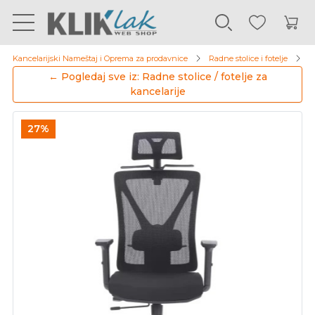
Kancelarijski Nameštaj i Oprema za prodavnice
Radne stolice i fotelje
R
← Pogledaj sve iz: Radne stolice / fotelje za
kancelarije
27%