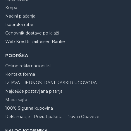
Korpa
Načini plaćanja
Isporuka robe
Cenovnik dostave po kilaži
Web Krediti Raiffeisen Banke
PODRŠKA
Online reklamacioni list
Kontakt forma
IZJAVA - JEDNOSTRANI RASKID UGOVORA
Najčešće postavljana pitanja
Mapa sajta
100% Sigurna kupovina
Reklamacije - Povrat paketa - Prava i Obaveze
NALOG KORISNIKA