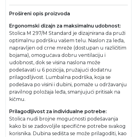
Prošireni opis proizvoda
Ergonomski dizajn za maksimalnu udobnost:
Stolica M 297/M Standard je dizajnirana da pruži
optimalnu podršku vašem telu. Naslon za leđa,
napravljen od crne mreže (dostupan u različitim
bojama), omogućava dobru ventilaciju i
udobnost, dok se visina naslona može
podešavati u 6 pozicija, pružajući dodatnu
prilagodljivost. Lumbalna podrška, koja se
podešava po visini i dubini, pomaže u održavanju
pravilnog položaja leđa, smanjujući pritisak na
kičmu.
Prilagodljivost za individualne potrebe:
Stolica nudi brojne mogućnosti podešavanja
kako bi se zadovoljile specifične potrebe svakog
korisnika. Dubina sedišta se može prilagoditi, kao