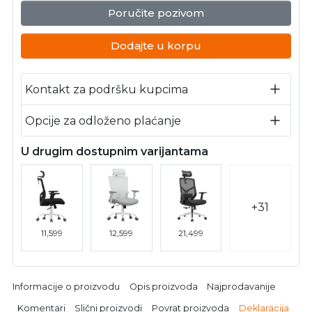
Poručite pozivom
Dodajte u korpu
Kontakt za podršku kupcima
Opcije za odloženo plaćanje
U drugim dostupnim varijantama
+31
11,599
12,599
21,499
Informacije o proizvodu
Opis proizvoda
Najprodavanije
Komentari
Slični proizvodi
Povrat proizvoda
Deklaracija