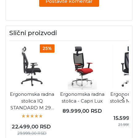
Postavite komentar
Slični proizvodi
25%
Ergonomska radna
Ergonomska radna
Ergonomska
stolica IQ
stolica - Capri Lux
stolica M 23
STANDARD M 297
)
89.999,00
RSD
standard ( 6347 )
15.599,0
21.999,00
22.499,00
RSD
29.999,00
RSD