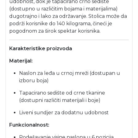
udobnost, dok je tapacirano crno sedište
(dostupno u različitim bojama i materijalima)
dugotrajno i lako za održavanje. Stolica može da
podrži korisnike do 140 kilograma, čineći je
pogodnom za širok spektar korisnika.
Karakteristike proizvoda
Materijal:
Naslon za leđa u crnoj mreži (dostupan u
izboru boja)
Tapacirano sedište od crne tkanine
(dostupni različiti materijali i boje)
Liveni sundjer za dodatnu udobnost
Funkcionalnost:
Podešavanje visine naslona u 6 pozicija