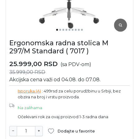
Ergonomska radna stolica M
297/M Standard ( 7017 )
25.999,00
RSD
(sa PDV-om)
35.999,00
RSD
Akcijska cena važi od 04.08. do 07.08.
Isporuka (A)
: 499rsd za celu porudžbinu u Srbiji, bez
obzira na broj i vrstu proizvoda.
Na zalihama
Očekivani rok za ovaj proizvod 1-3 radna dana
−
+
Dodajte u favorite