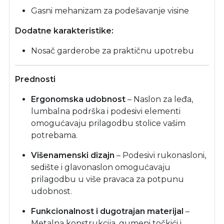
Gasni mehanizam za podešavanje visine
Dodatne karakteristike:
Nosač garderobe za praktičnu upotrebu
Prednosti
Ergonomska udobnost
– Naslon za leđa,
lumbalna podrška i podesivi elementi
omogućavaju prilagodbu stolice vašim
potrebama.
Višenamenski dizajn
– Podesivi rukonasloni,
sedište i glavonaslon omogućavaju
prilagodbu u više pravaca za potpunu
udobnost.
Funkcionalnost i dugotrajan materijal
–
Metalna konstrukcija, gumeni točkići i