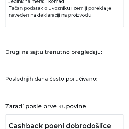
Jedinična mera: 1 komad
Tačan podatak o uvozniku i zemlji porekla je
naveden na deklaraciji na proizvodu.
Drugi na sajtu trenutno pregledaju:
Poslednjih dana često poručivano:
Zaradi posle prve kupovine
Cashback poeni dobrodošlice