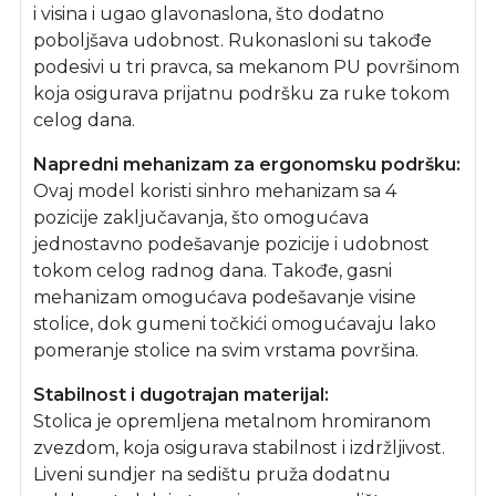
i visina i ugao glavonaslona, što dodatno
poboljšava udobnost. Rukonasloni su takođe
podesivi u tri pravca, sa mekanom PU površinom
koja osigurava prijatnu podršku za ruke tokom
celog dana.
Napredni mehanizam za ergonomsku podršku:
Ovaj model koristi sinhro mehanizam sa 4
pozicije zaključavanja, što omogućava
jednostavno podešavanje pozicije i udobnost
tokom celog radnog dana. Takođe, gasni
mehanizam omogućava podešavanje visine
stolice, dok gumeni točkići omogućavaju lako
pomeranje stolice na svim vrstama površina.
Stabilnost i dugotrajan materijal:
Stolica je opremljena metalnom hromiranom
zvezdom, koja osigurava stabilnost i izdržljivost.
Liveni sundjer na sedištu pruža dodatnu