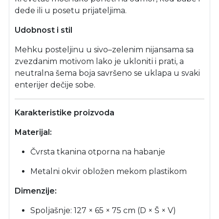
dede ili u posetu prijateljima.
Udobnost i stil
Mehku posteljinu u sivo–zelenim nijansama sa
zvezdanim motivom lako je ukloniti i prati, a
neutralna šema boja savršeno se uklapa u svaki
enterijer dečije sobe.
Karakteristike proizvoda
Materijal:
Čvrsta tkanina otporna na habanje
Metalni okvir obložen mekom plastikom
Dimenzije:
Spoljašnje: 127 × 65 × 75 cm (D × Š × V)