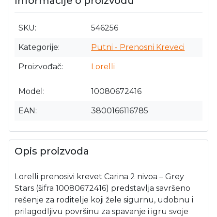
Informacije o proizvodu
SKU
546256
Kategorije
Putni - Prenosni Kreveci
Proizvođač
Lorelli
Model
10080672416
EAN
3800166116785
Opis proizvoda
Lorelli prenosivi krevet Carina 2 nivoa – Grey
Stars (šifra 10080672416) predstavlja savršeno
rešenje za roditelje koji žele sigurnu, udobnu i
prilagodljivu površinu za spavanje i igru svoje