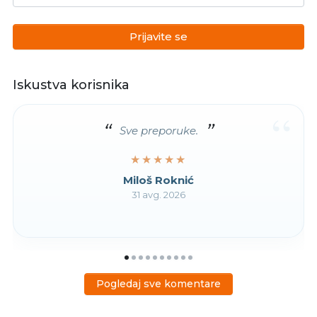
Prijavite se
Iskustva korisnika
“
Sve preporuke.
★★★★★
★★★★★
Miloš Roknić
31 avg. 2026
Pogledaj sve komentare