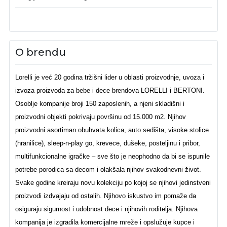
O brendu
Lorelli je već 20 godina tržišni lider u oblasti proizvodnje, uvoza i
izvoza proizvoda za bebe i dece brendova LORELLI i BERTONI.
Osoblje kompanije broji 150 zaposlenih, a njeni skladišni i
proizvodni objekti pokrivaju površinu od 15.000 m2. Njihov
proizvodni asortiman obuhvata kolica, auto sedišta, visoke stolice
(hranilice), sleep-n-play go, krevece, dušeke, posteljinu i pribor,
multifunkcionalne igračke – sve što je neophodno da bi se ispunile
potrebe porodica sa decom i olakšala njihov svakodnevni život.
Svake godine kreiraju novu kolekciju po kojoj se njihovi jedinstveni
proizvodi izdvajaju od ostalih. Njihovo iskustvo im pomaže da
osiguraju sigurnost i udobnost dece i njihovih roditelja. Njihova
kompanija je izgradila komercijalne mreže i opslužuje kupce i