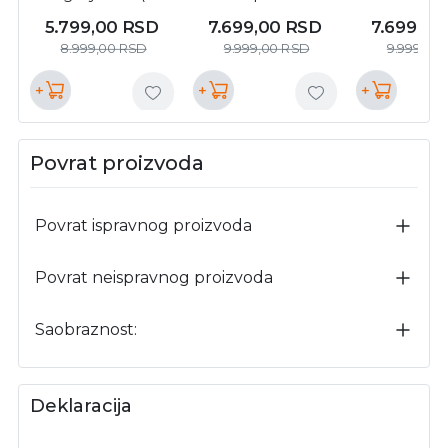
10080662416 )
10080672606 )
10080672
5.799,00
RSD
7.699,00
RSD
7.699,0
8.999,00
RSD
9.999,00
RSD
9.999,00
+
+
+
Povrat proizvoda
Povrat ispravnog proizvoda
Povrat neispravnog proizvoda
Saobraznost:
Deklaracija