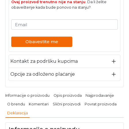
Ovaj proizvod trenutno nije na stanju
. Da li želite
obaveštenje kada bude ponovo na stanju?
Email
Obavestite me
Kontakt za podršku kupcima
Opcije za odloženo plaćanje
Informacije o proizvodu
Opis proizvoda
Najprodavanije
O brendu
Komentari
Slični proizvodi
Povrat proizvoda
Deklaracija