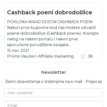
Cashback poeni dobrodošlice
POKLONA NIKAD DOSTA! CASHBACK POENI
Nakon prve kupovine kod nas možete ostvariti
poene dobrodošlice (Cashback poene). Kreirajte
nalog na našem portalu i nakon prve
isporučene porudžbine osvajate...
15 nov. 2021
Promo Vaučeri i Affiliate marketing
38
Newsletter
Želim obaveštenja o sniženjima na e-mail - Prijavi se
Ime i prezime
Email