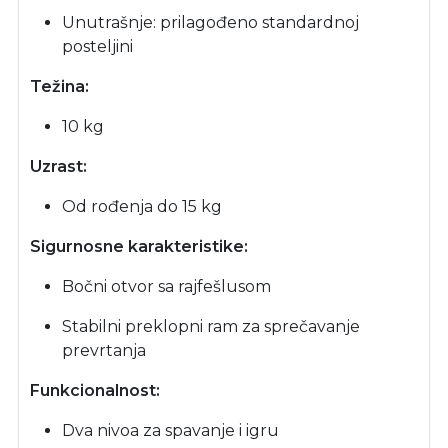
Unutrašnje: prilagođeno standardnoj
posteljini
Težina:
10 kg
Uzrast:
Od rođenja do 15 kg
Sigurnosne karakteristike:
Bočni otvor sa rajfešlusom
Stabilni preklopni ram za sprečavanje
prevrtanja
Funkcionalnost:
Dva nivoa za spavanje i igru