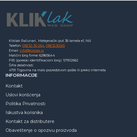
Kliklak Računari, Matejevački put 36 lamela e1, Niš
Telefon:
018/32-30-264
,
018/3230265
Email:
info@kliklak.rs
Matični broj firme: 62865644
PIB (poreski identifikacioni broj): 107612662
Šifra delatnosti:
4791 Trgovina na malo posredstvom pošte ili preko interneta
INFORMACIJE
Kontakt
Uslovi korišćenja
Politika Privatnosti
Iskustva korisnika
Kontakt za distributere
Obaveštenje o opozivu proizvoda