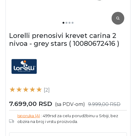
Lorelli prenosivi krevet carina 2
nivoa - grey stars ( 10080672416 )
[2]
7.699,00
RSD
(sa PDV-om)
9.999,00
RSD
Isporuka (A)
: 499rsd za celu porudžbinu u Srbiji, bez
obzira na broj i vrstu proizvoda.