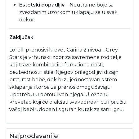
Estetski dopadljiv
– Neutralne boje sa
zvezdanim uzorkom uklapaju se u svaki
dekor.
Zaključak
Lorelli prenosivi krevet Carina 2 nivoa – Grey
Stars je vrhunski izbor za savremene roditelje
koji traže kombinaciju funkcionalnosti,
bezbednosti i stila. Njegov prilagodljivi dizajn
prati rast bebe, dok brz i jednostavan sistem
sklapanja i torba za prenos omogućavaju
upotrebu u domu i van njega. Uložite u
krevetac koji će olakšati svakodnevnicu i pružiti
vašoj bebi udoban i siguran kutak za san i igru.
Najprodavanije