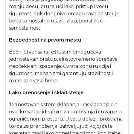
manju decu, pružajući lakši pristup i veću
sigurnost, dok donji nivo omogućava da starija
beba samostalno ulazi i izlazi, podstičući
samostalnost.
Bezbednost na prvom mestu
Bočni otvor sa rajfešlusom omogućava
jednostavan pristup, ali istovremeno sprečava
neočekivani ispadanje. Čvrsta konstrukcija i
sigurnosni mehanizmi garantuju stabilnost i
miran san vaše bebe.
Lako prenošenje i skladištenje
Jednostavan sistem sklapanja i rasklapanja čini
ovaj krevetac idealnim za putovanja i čuvanje u
ograničenom prostoru. U setu dolazi i prostrana
torba za prenošenje, zahvaljujući kojoj ćete
krevetac moći lako poneti na odmor, kod babe i