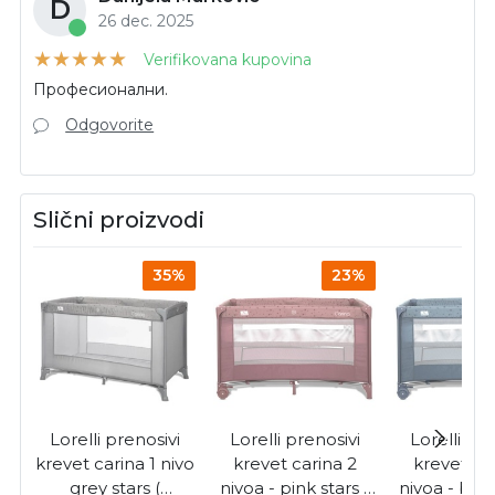
D
26 dec. 2025
Verifikovana kupovina
Професионални.
Odgovorite
Slični proizvodi
35%
23%
Lorelli prenosivi
Lorelli prenosivi
Lorelli pre
krevet carina 1 nivo
krevet carina 2
krevet ca
grey stars (
nivoa - pink stars (
nivoa - blue