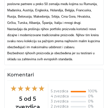
poslovne partnere u preko 50 zemalja među kojima su Rumunija,
Mađarska, Austrija, Engleska, Holandija, Belgija, Francuska,
Rusija, Belorusija, Makedonija, Srbija, Crna Gora, Hrvatska,
Grčka, Turska, Albanija, Španija, Italija i mnogi drugi.
Nastavljaju da proširuju njihov portfolio proizvoda koristeći nove
dizajne i modernizovane tradicionalne proizvode. Njihov tim kreira
svaku novu kolekciju sa pažnjom prema najihovim malim kupcima
obezbeđujući im maksimalnu udobnost i zabavu.
Bezbednost njihovih proizvoda je obezbeđena jer su testirani u
skladu sa zahtevima svih evropskih standarda.
Komentari
5 zvezdica
100%
4 zvezdica
0%
5 od 5
3 zvezdica
0%
zvezdica
2 zvezdica
0%