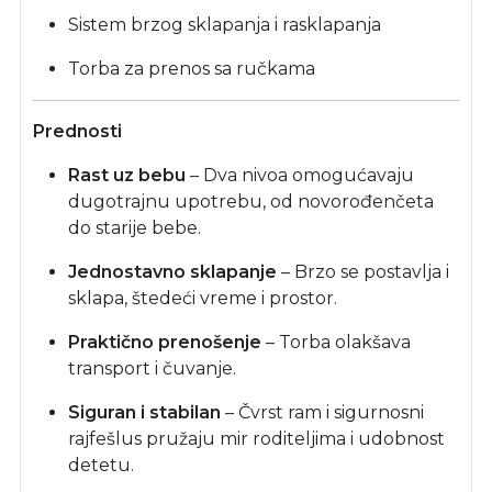
Sistem brzog sklapanja i rasklapanja
Torba za prenos sa ručkama
Prednosti
Rast uz bebu
– Dva nivoa omogućavaju
dugotrajnu upotrebu, od novorođenčeta
do starije bebe.
Jednostavno sklapanje
– Brzo se postavlja i
sklapa, štedeći vreme i prostor.
Praktično prenošenje
– Torba olakšava
transport i čuvanje.
Siguran i stabilan
– Čvrst ram i sigurnosni
rajfešlus pružaju mir roditeljima i udobnost
detetu.