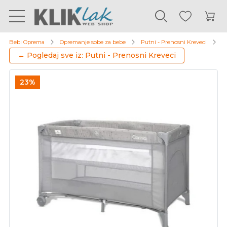
Bebi Oprema
Opremanje sobe za bebe
Putni - Prenosni Kreveci
Lo
← Pogledaj sve iz: Putni - Prenosni Kreveci
23%