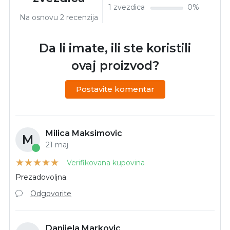
1 zvezdica
0%
Na osnovu 2 recenzija
Da li imate, ili ste koristili
ovaj proizvod?
Postavite komentar
Milica Maksimovic
M
21 maj
Verifikovana kupovina
Prezadovoljna.
Odgovorite
Danijela Markovic