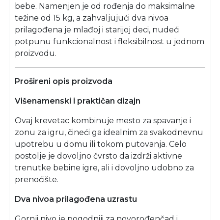
bebe. Namenjen je od rođenja do maksimalne
težine od 15 kg, a zahvaljujući dva nivoa
prilagođena je mlađoj i starijoj deci, nudeći
potpunu funkcionalnost i fleksibilnost u jednom
proizvodu.
Prošireni opis proizvoda
Višenamenski i praktičan dizajn
Ovaj krevetac kombinuje mesto za spavanje i
zonu za igru, čineći ga idealnim za svakodnevnu
upotrebu u domu ili tokom putovanja. Celo
postolje je dovoljno čvrsto da izdrži aktivne
trenutke bebine igre, ali i dovoljno udobno za
prenoćište.
Dva nivoa prilagođena uzrastu
Gornji nivo je pogodniji za novorođenčad i