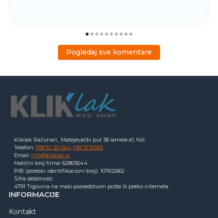
Pogledaj sve komentare
Kliklak Računari, Matejevački put 36 lamela e1, Niš
Telefon:
018/32-30-264
,
018/3230265
Email:
info@kliklak.rs
Matični broj firme: 62865644
PIB (poreski identifikacioni broj): 107612662
Šifra delatnosti:
4791 Trgovina na malo posredstvom pošte ili preko interneta
INFORMACIJE
Kontakt