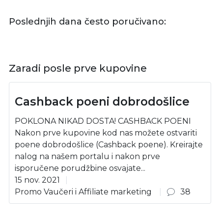
Poslednjih dana često poručivano:
Zaradi posle prve kupovine
Cashback poeni dobrodošlice
POKLONA NIKAD DOSTA! CASHBACK POENI
Nakon prve kupovine kod nas možete ostvariti
poene dobrodošlice (Cashback poene). Kreirajte
nalog na našem portalu i nakon prve
isporučene porudžbine osvajate...
15 nov. 2021
Promo Vaučeri i Affiliate marketing
38