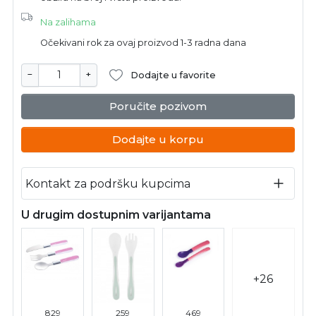
Na zalihama
Očekivani rok za ovaj proizvod 1-3 radna dana
−
+
Dodajte u favorite
Poručite pozivom
Dodajte u korpu
Kontakt za podršku kupcima
U drugim dostupnim varijantama
+26
829
259
469