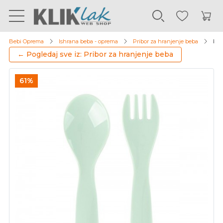
Bebi Oprema
Ishrana beba - oprema
Pribor za hranjenje beba
Kik
← Pogledaj sve iz: Pribor za hranjenje beba
61%