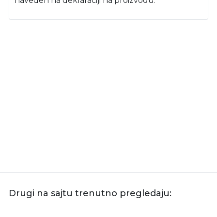
naveden na deklaraciji na proizvodu.
Drugi na sajtu trenutno pregledaju: