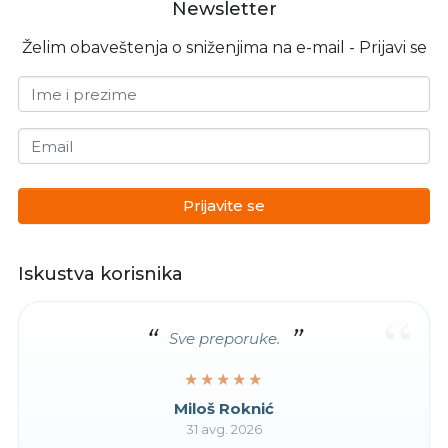
Newsletter
Želim obaveštenja o sniženjima na e-mail - Prijavi se
Ime i prezime
Email
Prijavite se
Iskustva korisnika
“
Sve preporuke.
★★★★★
★★★★★
Miloš Roknić
31 avg. 2026