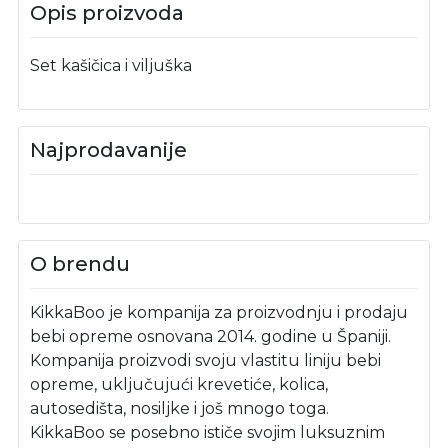
Opis proizvoda
Set kašičica i viljuška
Najprodavanije
O brendu
KikkaBoo je kompanija za proizvodnju i prodaju
bebi opreme osnovana 2014. godine u Španiji.
Kompanija proizvodi svoju vlastitu liniju bebi
opreme, uključujući krevetiće, kolica,
autosedišta, nosiljke i još mnogo toga.
KikkaBoo se posebno ističe svojim luksuznim