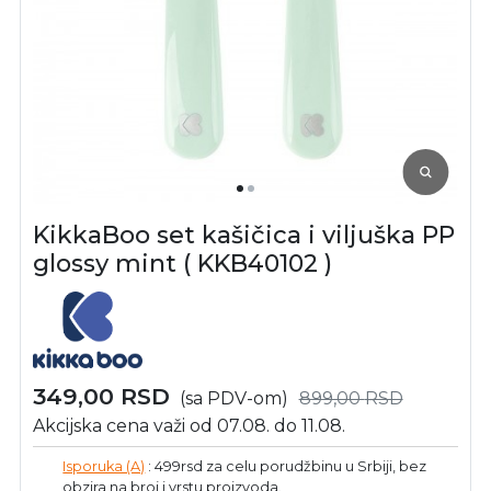
KikkaBoo set kašičica i viljuška PP
glossy mint ( KKB40102 )
349,00
RSD
(sa PDV-om)
899,00
RSD
Akcijska cena važi od 07.08. do 11.08.
Isporuka (A)
: 499rsd za celu porudžbinu u Srbiji, bez
obzira na broj i vrstu proizvoda.