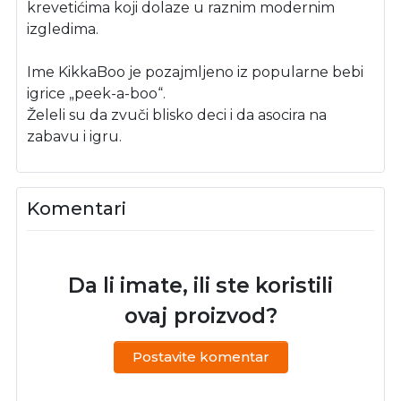
krevetićima koji dolaze u raznim modernim
izgledima.
Ime KikkaBoo je pozajmljeno iz popularne bebi
igrice „peek-a-boo“.
Želeli su da zvuči blisko deci i da asocira na
zabavu i igru.
Komentari
Da li imate, ili ste koristili
ovaj proizvod?
Postavite komentar