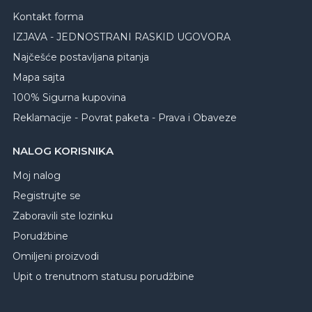
Kontakt forma
IZJAVA - JEDNOSTRANI RASKID UGOVORA
Najčešće postavljana pitanja
Mapa sajta
100% Sigurna kupovina
Reklamacije - Povrat paketa - Prava i Obaveze
NALOG KORISNIKA
Moj nalog
Registrujte se
Zaboravili ste lozinku
Porudžbine
Omiljeni proizvodi
Upit o trenutnom statusu porudžbine