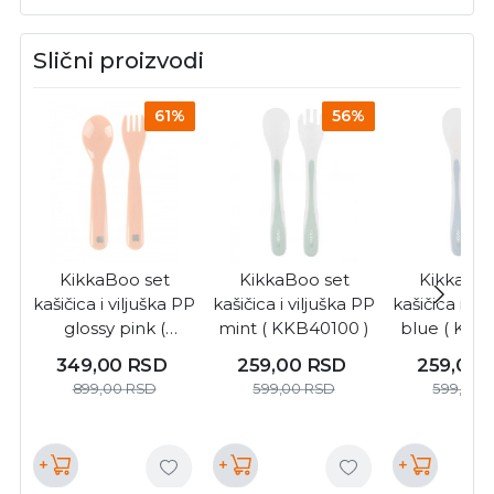
Slični proizvodi
61%
56%
KikkaBoo set
KikkaBoo set
KikkaBoo
kašičica i viljuška PP
kašičica i viljuška PP
kašičica i vi
glossy pink (
mint ( KKB40100 )
blue ( KKB
KKB40103 )
349,00
RSD
259,00
RSD
259,00
899,00
RSD
599,00
RSD
599,00
+
+
+