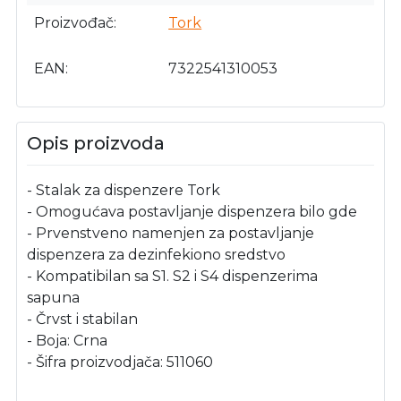
Proizvođač
Tork
EAN
7322541310053
Opis proizvoda
- Stalak za dispenzere Tork
- Omogućava postavljanje dispenzera bilo gde
- Prvenstveno namenjen za postavljanje
dispenzera za dezinfekiono sredstvo
- Kompatibilan sa S1. S2 i S4 dispenzerima
sapuna
- Črvst i stabilan
- Boja: Crna
- Šifra proizvodjača: 511060