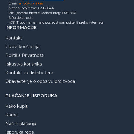
Email:
info@kliklak.rs
Matični broj firme: 62865644
PIB (poreski identifikacioni broj): 107612662
Šifra delatnosti:
4791 Trgovina na malo posredstvom pošte ili preko interneta
INFORMACIJE
Kontakt
Uslovi korišćenja
Politika Privatnosti
Iskustva korisnika
Kontakt za distributere
Obaveštenje o opozivu proizvoda
PLAĆANJE I ISPORUKA
Kako kupiti
Korpa
Načini plaćanja
Isporuka robe