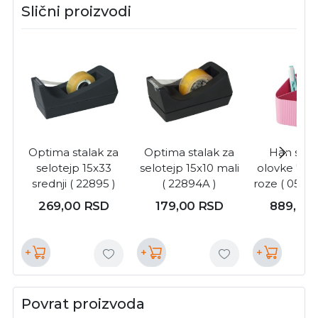
Slični proizvodi
Optima stalak za
Optima stalak za
Han stal
selotejp 15x33
selotejp 15x10 mali
olovke "re-
srednji ( 22895 )
( 22894A )
roze ( 05CO
269,00
RSD
179,00
RSD
889,00
+
+
+
Povrat proizvoda