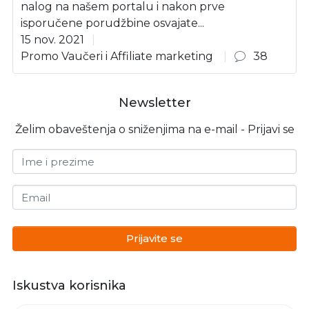
nalog na našem portalu i nakon prve
isporučene porudžbine osvajate...
15 nov. 2021
Promo Vaučeri i Affiliate marketing
38
Newsletter
Želim obaveštenja o sniženjima na e-mail - Prijavi se
Ime i prezime
Email
Prijavite se
Iskustva korisnika