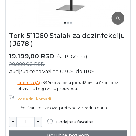
Tork 511060 Stalak za dezinfekciju
( J678 )
19.199,00
RSD
(sa PDV-om)
29.999,00
RSD
Akcijska cena važi od 07.08. do 11.08.
Isporuka (A)
: 499rsd za celu porudžbinu u Srbiji, bez
obzira na broj i vrstu proizvoda.
Poslednji komadi
Očekivani rok za ovaj proizvod 2-3 radna dana
−
+
Dodajte u favorite
Poručite pozivom