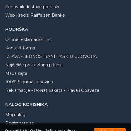
Cenovnik dostave po kilaži
Web Krediti Raiffeisen Banke
PODRŠKA
Online reklamacioni list
Kontakt forma
IZJAVA - JEDNOSTRANI RASKID UGOVORA
Najčešće postavljana pitanja
Mapa sajta
100% Sigurna kupovina
Reklamacije - Povrat paketa - Prava i Obaveze
NALOG KORISNIKA
Moj nalog
Registrujte se
Ovaj sajt koristi Cookies. Ukoliko nastavite sa