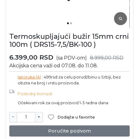
Termoskupljajući bužir 15mm crni
100m ( DRS15-7,5/BK-100 )
6.399,00
RSD
(sa PDV-om)
8.999,00
RSD
Akcijska cena važi od 07.08. do 11.08.
Isporuka (A)
: 499rsd za celu porudžbinu u Srbiji, bez
obzira na broj i vrstu proizvoda.
Poslednji komadi
Očekivani rok za ovaj proizvod 1-3 radna dana
−
+
Dodajte u favorite
Poručite pozivom