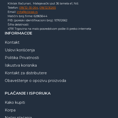
Kliklak Računari, Matejevački put 36 lamela e1, Niš
Telefon:
018/32-30-264
,
018/3230265
Email:
info@kliklak.rs
Matični broj firme: 62865644
PIB (poreski identifikacioni broj): 107612662
Šifra delatnosti:
4791 Trgovina na malo posredstvom pošte ili preko interneta
INFORMACIJE
Kontakt
Uslovi korišćenja
Politika Privatnosti
Iskustva korisnika
Kontakt za distributere
Obaveštenje o opozivu proizvoda
PLAĆANJE I ISPORUKA
Kako kupiti
Korpa
Načini plaćanja