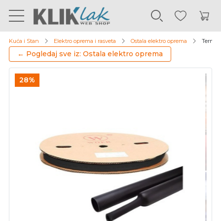
Kuća i Stan
Elektro oprema i rasveta
Ostala elektro oprema
Termosk
← Pogledaj sve iz: Ostala elektro oprema
28%