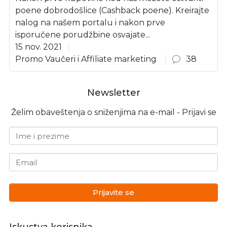
poene dobrodošlice (Cashback poene). Kreirajte
nalog na našem portalu i nakon prve
isporučene porudžbine osvajate...
15 nov. 2021
Promo Vaučeri i Affiliate marketing
38
Newsletter
Želim obaveštenja o sniženjima na e-mail - Prijavi se
Ime i prezime
Email
Prijavite se