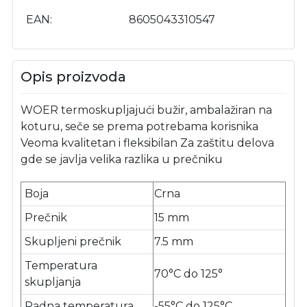
EAN
8605043310547
Opis proizvoda
WOER termoskupljajući bužir, ambalažiran na
koturu, seče se prema potrebama korisnika
Veoma kvalitetan i fleksibilan Za zaštitu delova
gde se javlja velika razlika u prečniku
Boja
Crna
Prečnik
15 mm
Skupljeni prečnik
7.5 mm
Temperatura
70°C do 125°
skupljanja
Radna temperatura
-55°C do 125°C