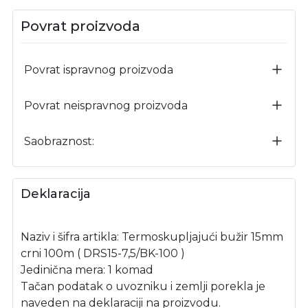
Povrat proizvoda
Povrat ispravnog proizvoda
Povrat neispravnog proizvoda
Saobraznost:
Deklaracija
Naziv i šifra artikla: Termoskupljajući bužir 15mm
crni 100m ( DRS15-7,5/BK-100 )
Jedinična mera: 1 komad
Tačan podatak o uvozniku i zemlji porekla je
naveden na deklaraciji na proizvodu.