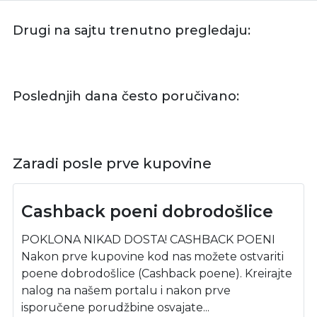
Drugi na sajtu trenutno pregledaju:
Poslednjih dana često poručivano:
Zaradi posle prve kupovine
Cashback poeni dobrodošlice
POKLONA NIKAD DOSTA! CASHBACK POENI
Nakon prve kupovine kod nas možete ostvariti
poene dobrodošlice (Cashback poene). Kreirajte
nalog na našem portalu i nakon prve
isporučene porudžbine osvajate...