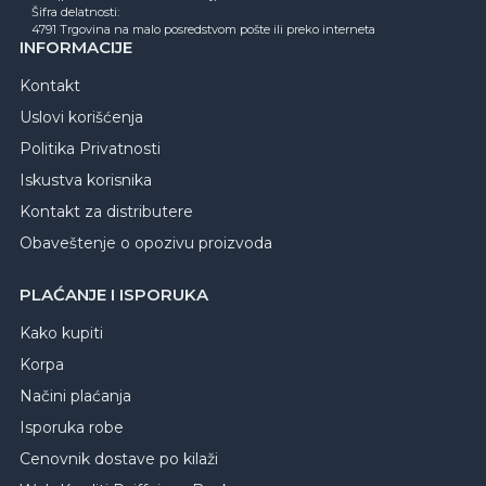
Šifra delatnosti:
4791 Trgovina na malo posredstvom pošte ili preko interneta
INFORMACIJE
Kontakt
Uslovi korišćenja
Politika Privatnosti
Iskustva korisnika
Kontakt za distributere
Obaveštenje o opozivu proizvoda
PLAĆANJE I ISPORUKA
Kako kupiti
Korpa
Načini plaćanja
Isporuka robe
Cenovnik dostave po kilaži