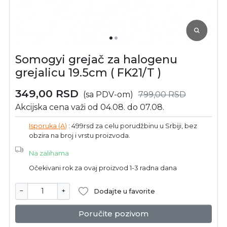
Somogyi grejač za halogenu
grejalicu 19.5cm ( FK21/T )
349,00
RSD
(sa PDV-om)
799,00
RSD
Akcijska cena važi od 04.08. do 07.08.
Isporuka (A)
: 499rsd za celu porudžbinu u Srbiji, bez
obzira na broj i vrstu proizvoda.
Na zalihama
Očekivani rok za ovaj proizvod 1-3 radna dana
−
+
Dodajte u favorite
Poručite pozivom