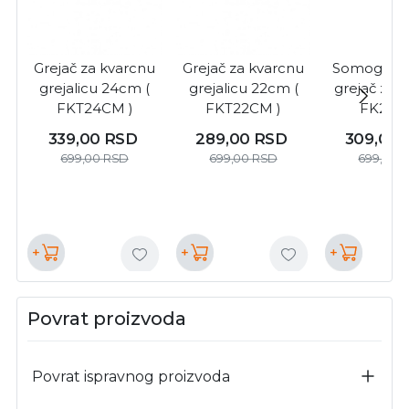
Grejač za kvarcnu
Grejač za kvarcnu
Somogyi re
grejalicu 24cm (
grejalicu 22cm (
grejač za 
FKT24CM )
FKT22CM )
FK272/
339,00
RSD
289,00
RSD
309,00
699,00
RSD
699,00
RSD
699,00
+
+
+
Povrat proizvoda
Povrat ispravnog proizvoda