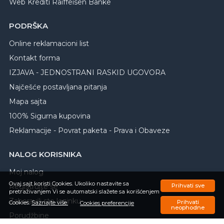
Web Krediti Raiffeisen Banke
PODRŠKA
Online reklamacioni list
Kontakt forma
IZJAVA - JEDNOSTRANI RASKID UGOVORA
Najčešće postavljana pitanja
Mapa sajta
100% Sigurna kupovina
Reklamacije - Povrat paketa - Prava i Obaveze
NALOG KORISNIKA
Moj nalog
Ovaj sajt koristi Cookies. Ukoliko nastavite sa
Prihvati sve
Registrujte se
pretraživanjem Vi se automatski slažete sa korišćenjem
Zaboravili ste lozinku
Prihvati
Cookies.
Saznajte više.
Cookies preferencije
neophodne
Porudžbine