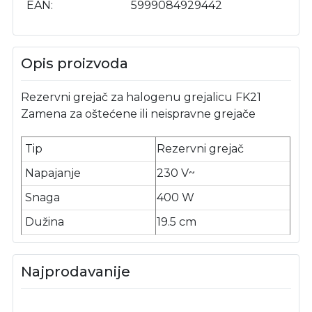
EAN
5999084929442
Opis proizvoda
Rezervni grejač za halogenu grejalicu FK21
Zamena za oštećene ili neispravne grejače
Tip
Rezervni grejač
Napajanje
230 V~
Snaga
400 W
Dužina
19.5 cm
Najprodavanije