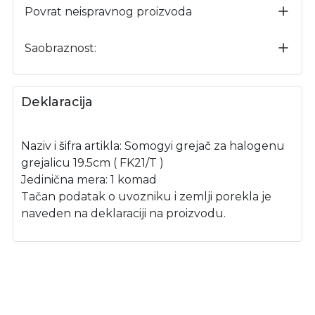
Povrat neispravnog proizvoda
Saobraznost:
Deklaracija
Naziv i šifra artikla: Somogyi grejač za halogenu
grejalicu 19.5cm ( FK21/T )
Jedinična mera: 1 komad
Tačan podatak o uvozniku i zemlji porekla je
naveden na deklaraciji na proizvodu.