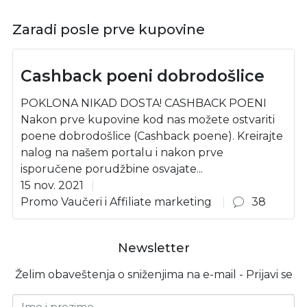
Zaradi posle prve kupovine
Cashback poeni dobrodošlice
POKLONA NIKAD DOSTA! CASHBACK POENI
Nakon prve kupovine kod nas možete ostvariti
poene dobrodošlice (Cashback poene). Kreirajte
nalog na našem portalu i nakon prve
isporučene porudžbine osvajate...
15 nov. 2021
Promo Vaučeri i Affiliate marketing
38
Newsletter
Želim obaveštenja o sniženjima na e-mail - Prijavi se
Ime i prezime