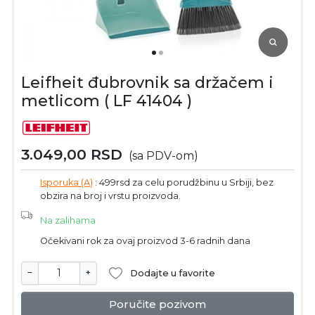
Leifheit đubrovnik sa držačem i
metlicom ( LF 41404 )
3.049,00
RSD
(sa PDV-om)
Isporuka (A)
: 499rsd za celu porudžbinu u Srbiji, bez
obzira na broj i vrstu proizvoda.
Na zalihama
Očekivani rok za ovaj proizvod 3-6 radnih dana
−
+
Dodajte u favorite
Poručite pozivom