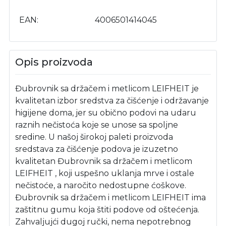
EAN
4006501414045
Opis proizvoda
Đubrovnik sa držačem i metlicom LEIFHEIT je
kvalitetan izbor sredstva za čišćenje i održavanje
higijene doma, jer su obično podovi na udaru
raznih nečistoća koje se unose sa spoljne
sredine. U našoj širokoj paleti proizvoda
sredstava za čišćenje podova je izuzetno
kvalitetan Đubrovnik sa držačem i metlicom
LEIFHEIT , koji uspešno uklanja mrve i ostale
nečistoće, a naročito nedostupne ćoškove.
Đubrovnik sa držačem i metlicom LEIFHEIT ima
zaštitnu gumu koja štiti podove od oštećenja.
Zahvaljujći dugoj ručki, nema nepotrebnog