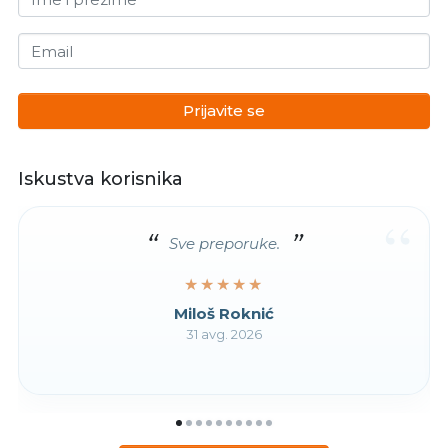
Email
Prijavite se
Iskustva korisnika
“
Sve preporuke.
★★★★★
★★★★★
Miloš Roknić
31 avg. 2026