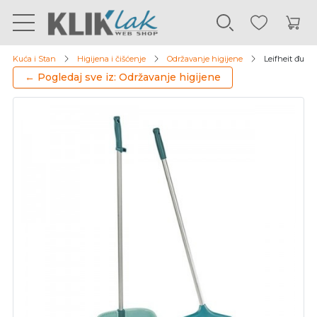
Kuća i Stan
Higijena i čišćenje
Održavanje higijene
Leifheit đubr
← Pogledaj sve iz: Održavanje higijene