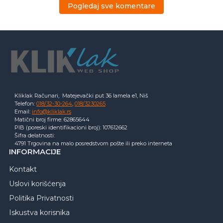
Pogledaj sve komentare
Kliklak Računari, Matejevački put 36 lamela e1, Niš
Telefon:
018/32-30-264
,
018/3230265
Email:
info@kliklak.rs
Matični broj firme: 62865644
PIB (poreski identifikacioni broj): 107612662
Šifra delatnosti:
4791 Trgovina na malo posredstvom pošte ili preko interneta
INFORMACIJE
Kontakt
Uslovi korišćenja
Politika Privatnosti
Iskustva korisnika