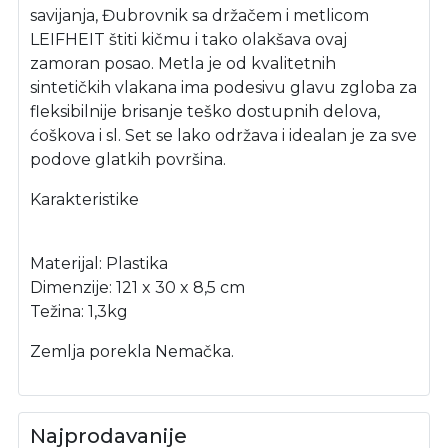
savijanja, Đubrovnik sa držačem i metlicom
LEIFHEIT štiti kičmu i tako olakšava ovaj
zamoran posao. Metla je od kvalitetnih
sintetičkih vlakana ima podesivu glavu zgloba za
fleksibilnije brisanje teško dostupnih delova,
ćoškova i sl. Set se lako održava i idealan je za sve
podove glatkih površina.
Karakteristike
Materijal: Plastika
Dimenzije: 121 x 30 x 8,5 cm
Težina: 1,3kg
Zemlja porekla Nemačka.
Najprodavanije