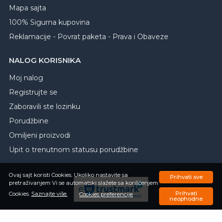
Mapa sajta
100% Sigurna kupovina
Reklamacije - Povrat paketa - Prava i Obaveze
NALOG KORISNIKA
Moj nalog
Registrujte se
Zaboravili ste lozinku
Porudžbine
Omiljeni proizvodi
Upit o trenutnom statusu porudžbine
Ovaj sajt koristi Cookies. Ukoliko nastavite sa
Prihvati sve
pretraživanjem Vi se automatski slažete sa korišćenjem
Prihvati
Cookies.
Saznajte više.
Cookies preferencije
neophodne