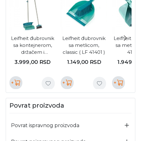
Leifheit đubrovnik
Leifheit đubrovnik
Leifheit đu
sa kontejnerom,
sa metlicom,
sa metlico
držačem i
classic ( LF 41401 )
41410
metlicom ( LF
3.999,00
RSD
1.149,00
RSD
1.949,0
41405 )
+
+
+
Povrat proizvoda
Povrat ispravnog proizvoda