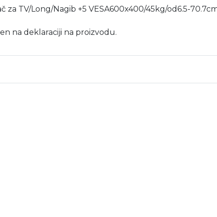
Nosač za TV/Long/Nagib +5 VESA600x400/45kg/od6.5-70.7c
en na deklaraciji na proizvodu.