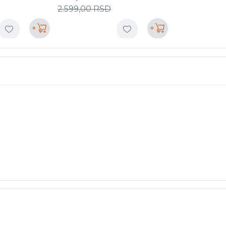
2.599,00
RSD
+
+