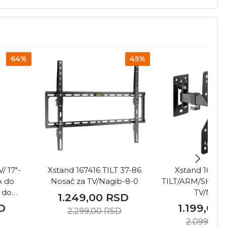
64%
45%
/ 17"-
Xstand 167416 TILT 37-86
Xstand 16742
A do
Nosač za TV/Nagib-8-0
TILT/ARM/SHORT
 do
TV/NAG
1.249,00
RSD
/crn (
D
1.199,00
2.299,00
RSD
327 )
2.099,00