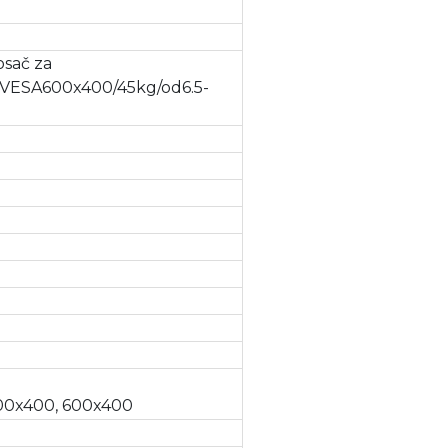
sač za
 VESA600x400/45kg/od6.5-
00x400, 600x400