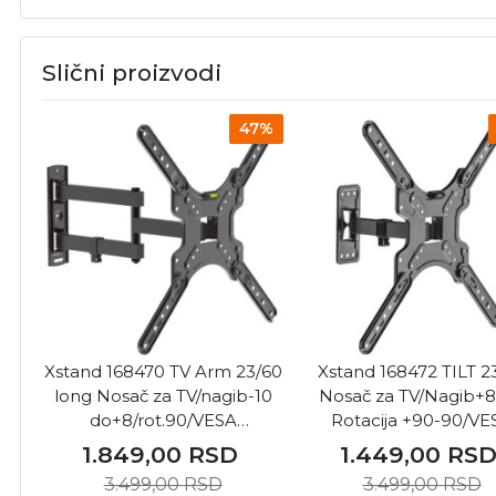
Slični proizvodi
47%
Xstand 168470 TV Arm 23/60
Xstand 168472 TILT 2
long Nosač za TV/nagib-10
Nosač za TV/Nagib+8
do+8/rot.90/VESA
Rotacija +90-90/VE
400x400/25kg/5.5-42cm od
400x400/30kg/6-26c
1.849,00
RSD
1.449,00
RS
zida
zida
3.499,00
RSD
3.499,00
RSD