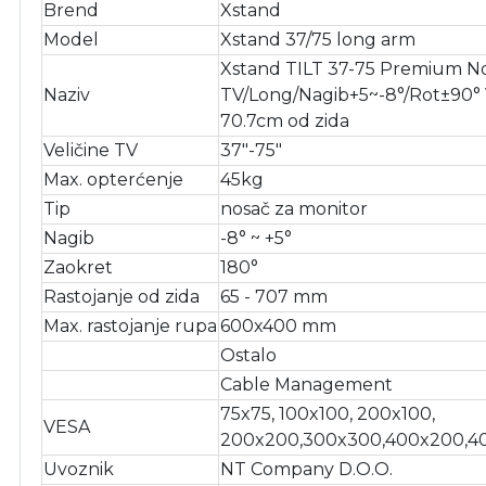
Brend
Xstand
Model
Xstand 37/75 long arm
Xstand TILT 37-75 Premium No
Naziv
TV/Long/Nagib+5~-8°/Rot±90°
70.7cm od zida
Veličine TV
37"-75"
Max. opterćenje
45kg
Tip
nosač za monitor
Nagib
-8° ~ +5°
Zaokret
180°
Rastojanje od zida
65 - 707 mm
Max. rastojanje rupa
600x400 mm
Ostalo
Cable Management
75x75, 100x100, 200x100,
VESA
200x200,300x300,400x200,4
Uvoznik
NT Company D.O.O.