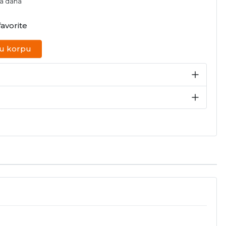
na dana
avorite
 u korpu