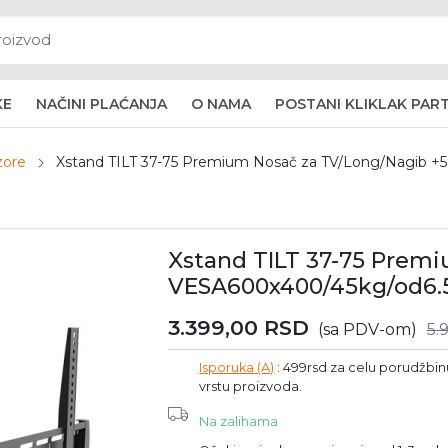
KE
NAČINI PLAĆANJA
O NAMA
POSTANI KLIKLAK PAR
zore
Xstand TILT 37-75 Premium Nosač za TV/Long/Nagib +
Xstand TILT 37-75 Prem
VESA600x400/45kg/od6.5
3.399,00
RSD
(sa PDV-om)
5.
Isporuka (A)
: 499rsd za celu porudžbinu 
vrstu proizvoda.
Na zalihama