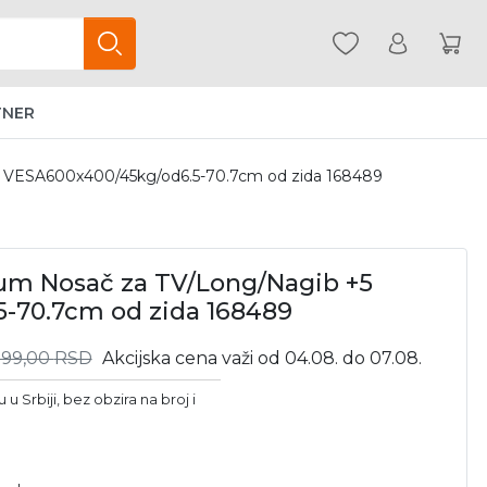
TNER
5 VESA600x400/45kg/od6.5-70.7cm od zida 168489
ium Nosač za TV/Long/Nagib +5
-70.7cm od zida 168489
999,00
RSD
Akcijska cena važi od 04.08. do 07.08.
u Srbiji, bez obzira na broj i