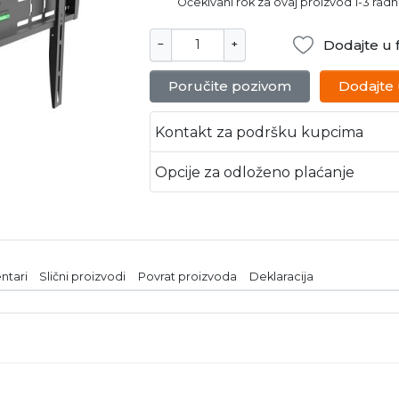
Očekivani rok za ovaj proizvod 1-3 rad
Dodajte u f
−
+
Poručite pozivom
Dodajte
Kontakt za podršku kupcima
Opcije za odloženo plaćanje
ntari
Slični proizvodi
Povrat proizvoda
Deklaracija