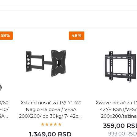
58%
48%
3/60
Xstand nosač za TV/17"-42"
Xwave nosač za TV
-10/
Nagib -15 do+5 / VESA
42"/FIKSNI/VES
SA
200X200/ do 30kg/ 7- 42cm
200x200/težina
m od
od zida ( Xstand TV Arm
30kg/2cm od zida
D
359,00
RS
17/42 long 022536 )
Xstand F17/42 022
1.349,00
RSD
999,00
RSD