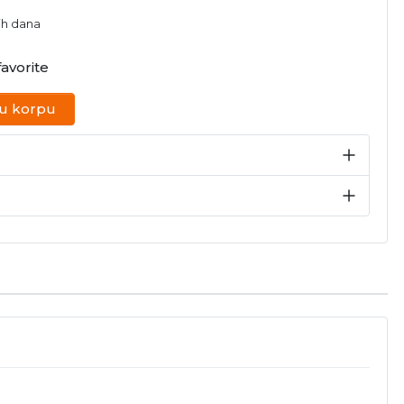
ih dana
avorite
 u korpu