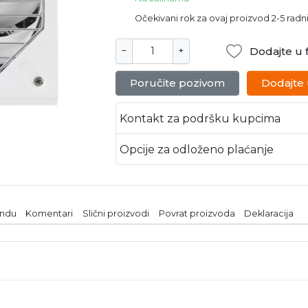
Očekivani rok za ovaj proizvod 2-5 radn
Dodajte u f
−
+
Poručite pozivom
Dodajte
Kontakt za podršku kupcima
Opcije za odloženo plaćanje
endu
Komentari
Slični proizvodi
Povrat proizvoda
Deklaracija