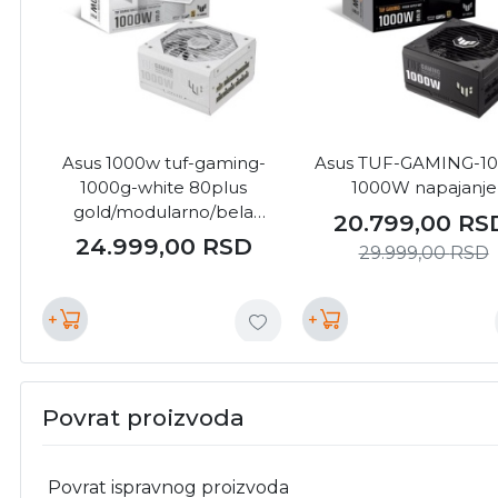
Asus 1000w tuf-gaming-
Asus TUF-GAMING-1
1000g-white 80plus
1000W napajanje
gold/modularno/bela
20.799,00
RS
napajanje ( 24873 )
24.999,00
RSD
29.999,00
RSD
+
+
Povrat proizvoda
Povrat ispravnog proizvoda