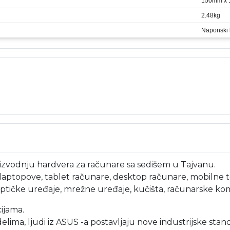
150mm x
2.48kg
Naponski 
oizvodnju hardvera za računare sa sedišem u Tajvanu.
aptopove, tablet računare, desktop računare, mobilne tel
 optičke uređaje, mrežne uređaje, kučišta, računarske k
cijama.
elima, ljudi iz ASUS -a postavljaju nove industrijske sta