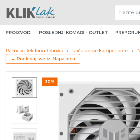
PROIZVODI
POSLEDNJI KOMADI - OUTLET
PREPORU
Računari Telefoni i Tehnika
Računarske komponente
N
← Pogledaj sve iz: Napajanja
30%