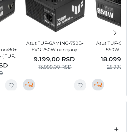
Asus TUF-GAMING-750B-
Asus TUF-GAM
rno/80+
EVO 750W napajanje
850W napaj
 ( TUF-
9.199,00
RSD
18.099,0
 )
SD
13.999,00
RSD
25.999,00
D
+
+