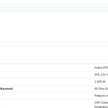
Active PF
ATX 12V V
1.000 W
fikasnosti
80 Plus G
Potpuno m
OVP (Over
e
Protection