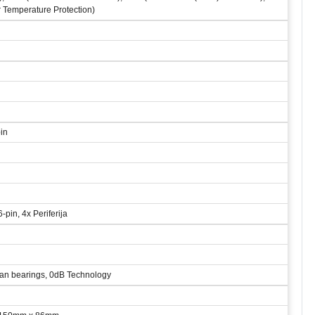
 Temperature Protection)
in
-pin, 4x Periferija
 fan bearings, 0dB Technology