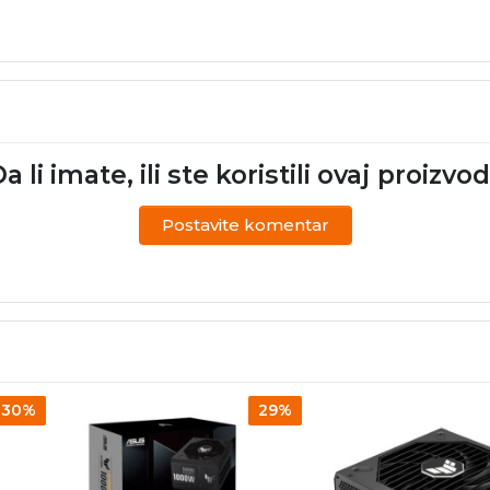
a li imate, ili ste koristili ovaj proizvo
Postavite komentar
30%
29%