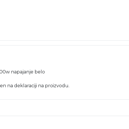
1000w napajanje belo
en na deklaraciji na proizvodu.