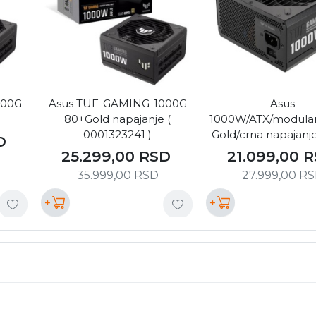
000G
Asus TUF-GAMING-1000G
Asus
80+Gold napajanje (
1000W/ATX/modula
0001323241 )
Gold/crna napajanje
D
GAMING-1000G
25.299,00
RSD
21.099,00
R
35.999,00
RSD
27.999,00
RS
+
+