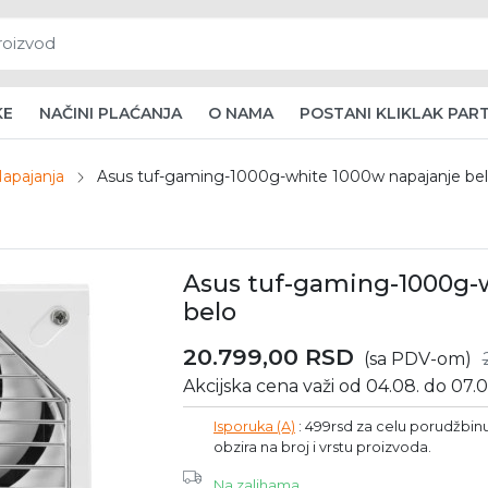
KE
NAČINI PLAĆANJA
O NAMA
POSTANI KLIKLAK PAR
apajanja
Asus tuf-gaming-1000g-white 1000w napajanje be
Asus tuf-gaming-1000g-
belo
20.799,00
RSD
(sa PDV-om)
Akcijska cena važi od 04.08. do 07.0
Isporuka (A)
: 499rsd za celu porudžbinu 
obzira na broj i vrstu proizvoda.
Na zalihama