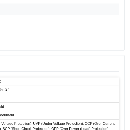
C
er. 3.1
old
odularni
 Voltage Protection), UVP (Under Voltage Protection), OCP (Over Current
), SCP (Short-Circuit Protection), OPP (Over Power (Load) Protection),