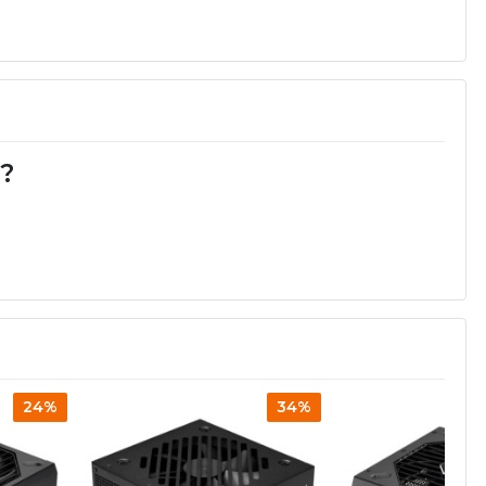
d?
24%
34%