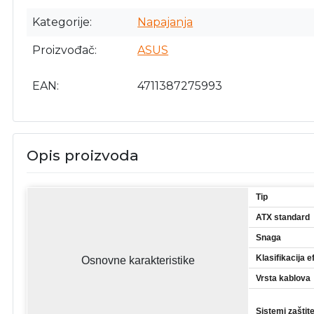
Kategorije
Napajanja
Proizvođač
ASUS
EAN
4711387275993
Opis proizvoda
Tip
ATX standard
Snaga
Klasifikacija e
Osnovne karakteristike
Vrsta kablova
Sistemi zaštit