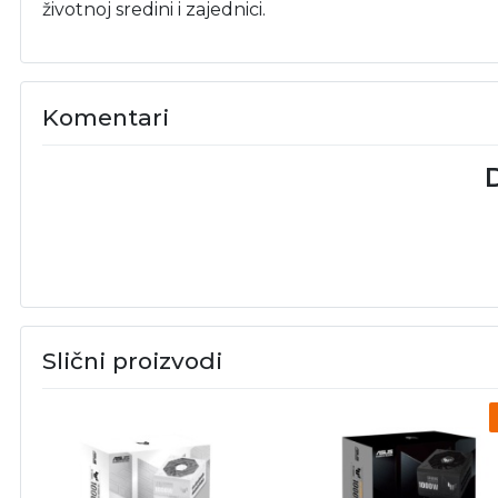
životnoj sredini i zajednici.
Komentari
D
Slični proizvodi