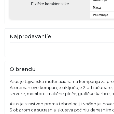
Dimenzije
Fizičke karakteristike
Masa
Pakovanje
Najprodavanije
O brendu
Asus je tajvanska multinacionalna kompanija za pr
Asortiman ove kompanije uključuje 2 u 1 računare, l
servere, monitore, matične ploče, grafičke kartice,
Asus je strastven prema tehnologiji i vođen je inova
S obzirom da sutrašnja iskustva počinju današnjim d