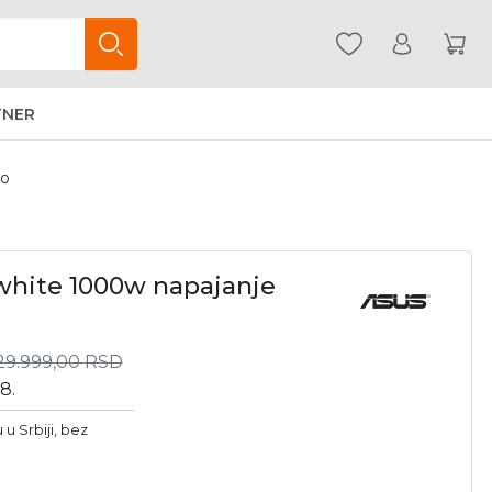
TNER
lo
white 1000w napajanje
29.999,00
RSD
8.
u Srbiji, bez