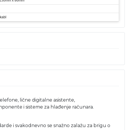
 150mm x 86mm
kabl
efone, lične digitalne asistente,
omponente i sisteme za hlađenje računara.
ndarde i svakodnevno se snažno zalažu za brigu o