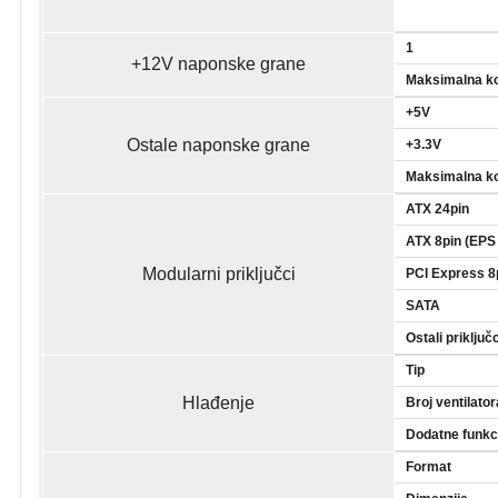
1
+12V naponske grane
Maksimalna k
+5V
Ostale naponske grane
+3.3V
Maksimalna k
ATX 24pin
ATX 8pin (EPS
Modularni priključci
PCI Express 8
SATA
Ostali priključ
Tip
Hlađenje
Broj ventilator
Dodatne funkc
Format