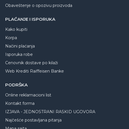
Obaveštenje o opozivu proizvoda
PLAĆANJE I ISPORUKA
Kako kupiti
Korpa
Načini plaćanja
Isporuka robe
Cenovnik dostave po kilaži
Web Krediti Raiffeisen Banke
PODRŠKA
Online reklamacioni list
Kontakt forma
IZJAVA - JEDNOSTRANI RASKID UGOVORA
Najčešće postavljana pitanja
Mapa sajta