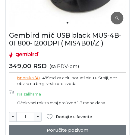
Gembird mič USB black MUS-4B-
01 800-1200DPI ( MIS4B01/Z )
349,00
RSD
(sa PDV-om)
Isporuka (A)
: 499rsd za celu porudžbinu u Srbiji, bez
obzira na broj i vrstu proizvoda.
Na zalihama
Očekivani rok za ovaj proizvod 1-3 radna dana
−
+
Dodajte u favorite
Poručite pozivom