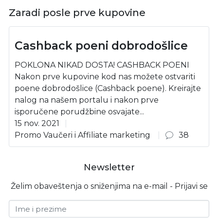
Zaradi posle prve kupovine
Cashback poeni dobrodošlice
POKLONA NIKAD DOSTA! CASHBACK POENI
Nakon prve kupovine kod nas možete ostvariti
poene dobrodošlice (Cashback poene). Kreirajte
nalog na našem portalu i nakon prve
isporučene porudžbine osvajate...
15 nov. 2021
Promo Vaučeri i Affiliate marketing
38
Newsletter
Želim obaveštenja o sniženjima na e-mail - Prijavi se
Ime i prezime