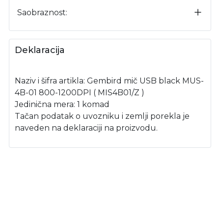
Saobraznost:
Deklaracija
Naziv i šifra artikla: Gembird mič USB black MUS-
4B-01 800-1200DPI ( MIS4B01/Z )
Jedinična mera: 1 komad
Tačan podatak o uvozniku i zemlji porekla je
naveden na deklaraciji na proizvodu.