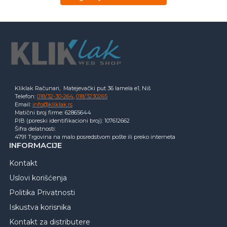
Kliklak Računari, Matejevački put 36 lamela e1, Niš
Telefon:
018/32-30-264
,
018/3230265
Email:
info@kliklak.rs
Matični broj firme: 62865644
PIB (poreski identifikacioni broj): 107612662
Šifra delatnosti:
4791 Trgovina na malo posredstvom pošte ili preko interneta
INFORMACIJE
Kontakt
Uslovi korišćenja
Politika Privatnosti
Iskustva korisnika
Kontakt za distributere