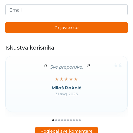
Email
Prijavite se
Iskustva korisnika
“
Sve preporuke.
★★★★★
★★★★★
Miloš Roknić
31 avg. 2026
Pogledaj sve komentare