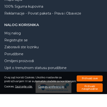
100% Sigurna kupovina
Reklamacije - Povrat paketa - Prava i Obaveze
NALOG KORISNIKA
Moj nalog
Registrujte se
Zaboravili ste lozinku
Porudžbine
Omiljeni proizvodi
Upit o trenutnom statusu porudžbine
Ovaj sajt koristi Cookies. Ukoliko nastavite sa
Prihvati sve
pretraživanjem Vi se automatski slažete sa korišćenjem
Prihvati
Cookies.
Saznajte više.
Cookies preferencije
neophodne