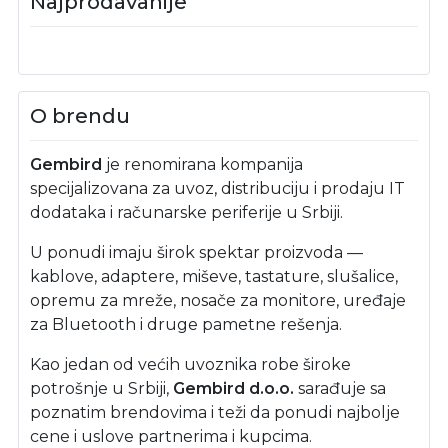
Najprodavanije
O brendu
Gembird
je renomirana kompanija
specijalizovana za uvoz, distribuciju i prodaju IT
dodataka i računarske periferije u Srbiji.
U ponudi imaju širok spektar proizvoda —
kablove, adaptere, miševe, tastature, slušalice,
opremu za mreže, nosače za monitore, uređaje
za Bluetooth i druge pametne rešenja.
Kao jedan od većih uvoznika robe široke
potrošnje u Srbiji,
Gembird d.o.o.
sarađuje sa
poznatim brendovima i teži da ponudi najbolje
cene i uslove partnerima i kupcima.