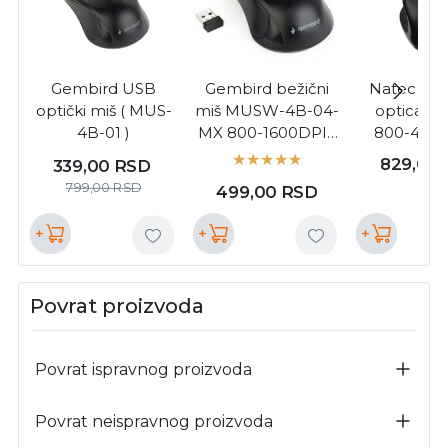
Gembird USB
Gembird bežični
Natec pig
optički miš ( MUS-
miš MUSW-4B-04-
optical 
4B-01 )
MX 800-1600DPI (
800-4000
MISW4B04/Z )
RGB LED Ba
829,00
339,00
RSD
6 Colour
799,00
RSD
499,00
RSD
Buttons
programma
+
+
+
USB, black
1,8 m ( NMY
Povrat proizvoda
Povrat ispravnog proizvoda
Povrat neispravnog proizvoda