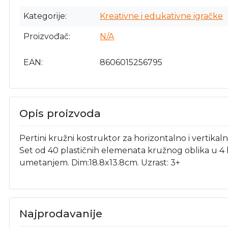
Kategorije
Kreativne i edukativne igračke
Proizvođač
N/A
EAN
8606015256795
Opis proizvoda
Pertini kružni kostruktor za horizontalno i vertikaln
Set od 40 plastičnih elemenata kružnog oblika u 4 
umetanjem. Dim:18.8x13.8cm. Uzrast: 3+
Najprodavanije