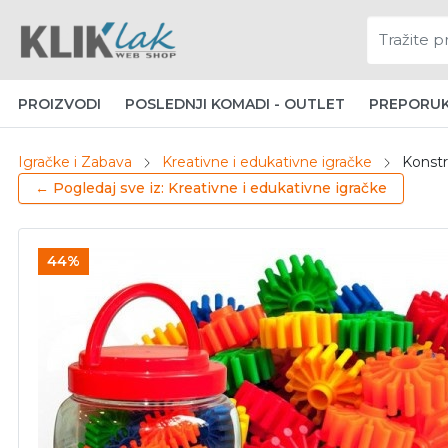
PROIZVODI
POSLEDNJI KOMADI - OUTLET
PREPORU
Igračke i Zabava
Kreativne i edukativne igračke
Konstr
← Pogledaj sve iz: Kreativne i edukativne igračke
44%