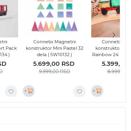
tni
Connetix Magnetni
Connetix Ma
ort Pack
konstruktor Mini Pastel 32
konstruktor Mo
134 )
dela ( SW10132 )
Rainbow 24 dela 
SD
5.699,00
RSD
5.399,00
D
9.999,00
RSD
8.999,00
+
+