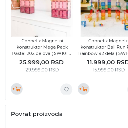
Connetix Magnetni
Connetix Magnetn
konstruktor Mega Pack
konstruktor Ball Run
Pastel 202 delova ( SW10141
Rainbow 92 dela ( SW1
)
25.999,00
RSD
11.999,00
RS
29.999,00
RSD
15.999,00
RSD
+
+
Povrat proizvoda