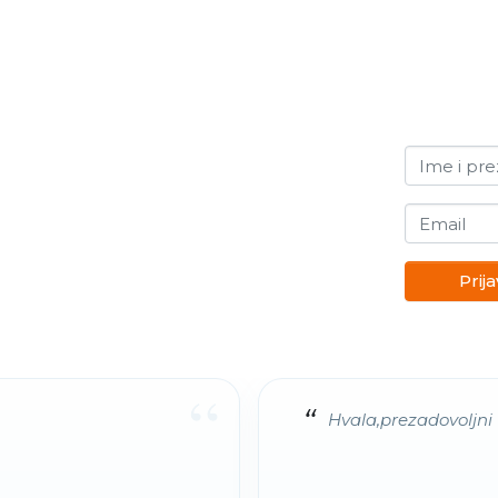
Ime i pr
Email
Prija
“
Hvala,prezadovoljni 