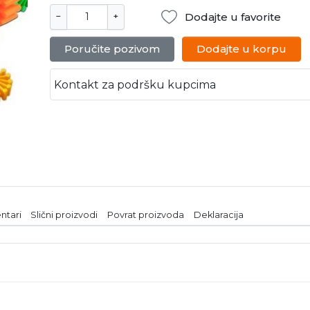
Dodajte u favorite
−
+
Poručite pozivom
Dodajte u korpu
Kontakt za podršku kupcima
ntari
Slični proizvodi
Povrat proizvoda
Deklaracija