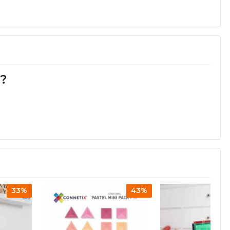
d?
33%
43%