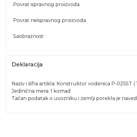
Povrat ispravnog proizvoda
Povrat neispravnog proizvoda
Saobraznost:
Deklaracija
Naziv i šifra artikla: Konstruktor vodenica P-0255T (
Jedinična mera: 1 komad
Tačan podatak o uvozniku i zemlji porekla je naved