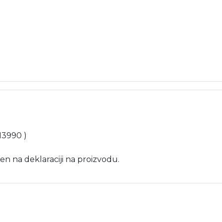
 13990 )
en na deklaraciji na proizvodu.