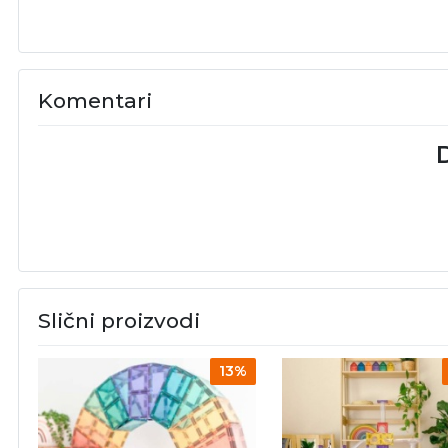
Komentari
D
Slični proizvodi
13%