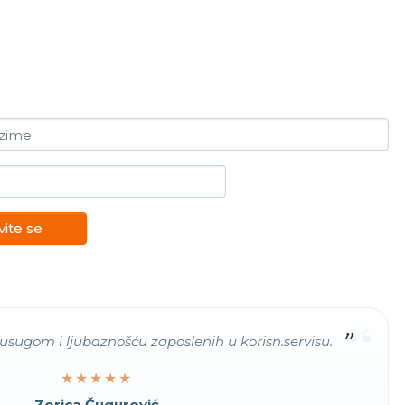
ezime
vite se
“
usugom i ljubaznošću zaposlenih u korisn.servisu.
★★★★★
★★★★★
Zorica Čugurović