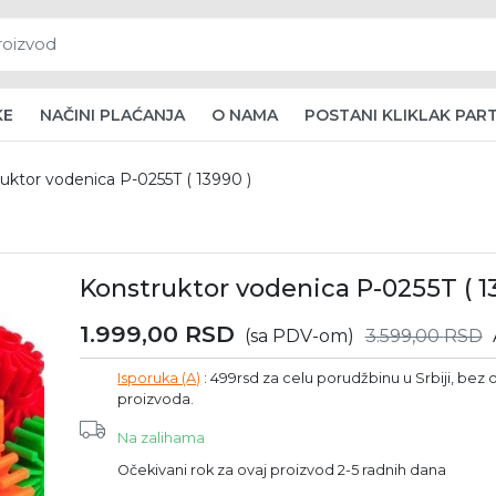
KE
NAČINI PLAĆANJA
O NAMA
POSTANI KLIKLAK PAR
uktor vodenica P-0255T ( 13990 )
Konstruktor vodenica P-0255T ( 1
1.999,00
RSD
(sa PDV-om)
3.599,00
RSD
Isporuka (A)
: 499rsd za celu porudžbinu u Srbiji, bez o
proizvoda.
Na zalihama
Očekivani rok za ovaj proizvod 2-5 radnih dana