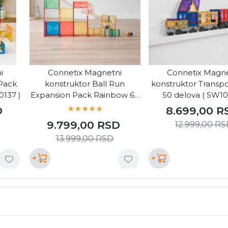
i
Connetix Magnetni
Connetix Magne
 Pack
konstruktor Ball Run
konstruktor Transp
0137 )
Expansion Pack Rainbow 66
50 delova ( SW10
delova ( SW10136 )
D
8.699,00
R
9.799,00
RSD
12.999,00
RS
13.999,00
RSD
+
+