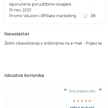
isporučene porudžbine osvajate...
15 nov. 2021
Promo Vaučeri i Affiliate marketing
38
Newsletter
Želim obaveštenja o sniženjima na e-mail - Prijavi se
Iskustva korisnika
Sve preporuke.
★★★★★
★★★★★
Miloš Roknić