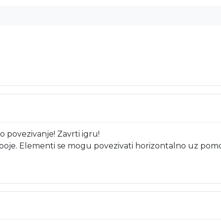
o povezivanje! Zavrti igru!
boje. Elementi se mogu povezivati horizontalno uz pomoć 