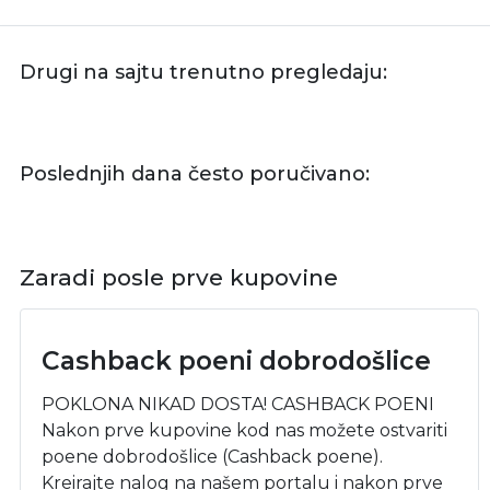
Drugi na sajtu trenutno pregledaju:
Poslednjih dana često poručivano:
Zaradi posle prve kupovine
Cashback poeni dobrodošlice
POKLONA NIKAD DOSTA! CASHBACK POENI
Nakon prve kupovine kod nas možete ostvariti
poene dobrodošlice (Cashback poene).
Kreirajte nalog na našem portalu i nakon prve