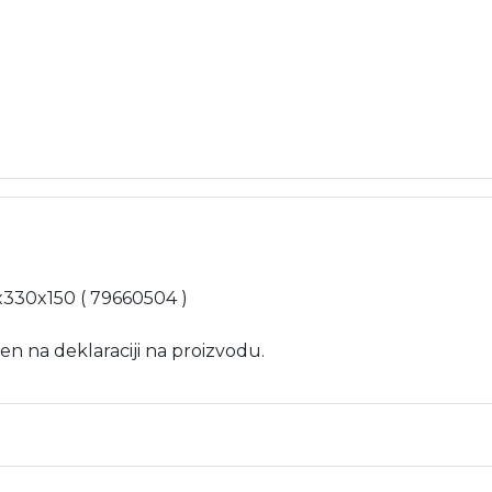
0x330x150 ( 79660504 )
en na deklaraciji na proizvodu.