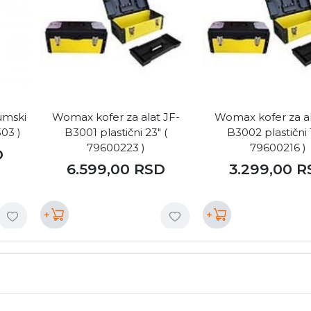
umski
Womax kofer za alat JF-
Womax kofer za al
03 )
B3001 plastični 23" (
B3002 plastični 1
79600223 )
79600216 )
D
6.599,00
RSD
3.299,00
R
+
+