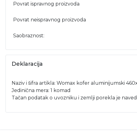
Povrat ispravnog proizvoda
Povrat neispravnog proizvoda
Saobraznost:
Deklaracija
Naziv i šifra artikla: Womax kofer aluminijumski 46
Jedinična mera: 1 komad
Tačan podatak o uvozniku i zemlji porekla je naved