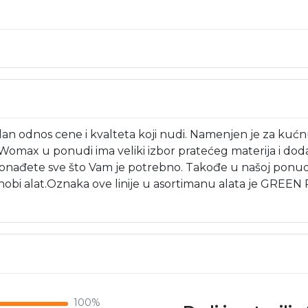
alan odnos cene i kvalteta koji nudi. Namenjen je za ku
a... Womax u ponudi ima veliki izbor pratećeg materija i 
ete sve što Vam je potrebno. Takođe u našoj ponudi p
li hobi alat.Oznaka ove linije u asortimanu alata je GR
100%