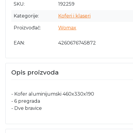
SKU
192259
Kategorije
Koferi i klaseri
Proizvođač
Womax
EAN
4260676745872
Opis proizvoda
- Kofer aluminijumski 460x330x190
- 6 pregrada
- Dve bravice