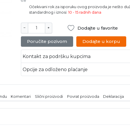
Očekivani rok za isporuku ovog proizvoda je nešto du
standardnog i iznosi:
10 - 15 radnih dana
Dodajte u favorite
−
+
Poručite pozivom
Dodajte u korpu
Kontakt za podršku kupcima
Opcije za odloženo plaćanje
endu
Komentari
Slični proizvodi
Povrat proizvoda
Deklaracija