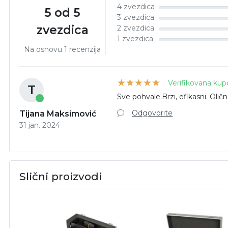
4 zvezdica
5 od 5
3 zvezdica
zvezdica
2 zvezdica
1 zvezdica
Na osnovu 1 recenzija
Verifikovana kup
T
Sve pohvale.Brzi, efikasni. Oli
Odgovorite
Tijana Maksimović
31 jan. 2024
Slični proizvodi