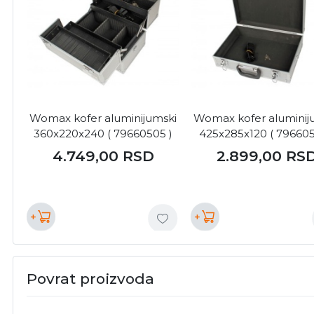
Womax kofer aluminijumski
Womax kofer aluminij
360x220x240 ( 79660505 )
425x285x120 ( 796605
4.749,00
RSD
2.899,00
RS
+
+
Povrat proizvoda