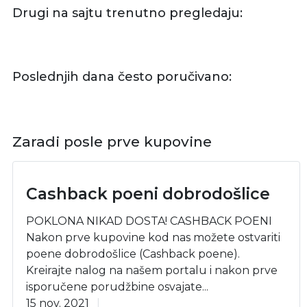
Drugi na sajtu trenutno pregledaju:
Poslednjih dana često poručivano:
Zaradi posle prve kupovine
Cashback poeni dobrodošlice
POKLONA NIKAD DOSTA! CASHBACK POENI
Nakon prve kupovine kod nas možete ostvariti
poene dobrodošlice (Cashback poene).
Kreirajte nalog na našem portalu i nakon prve
isporučene porudžbine osvajate...
15 nov. 2021