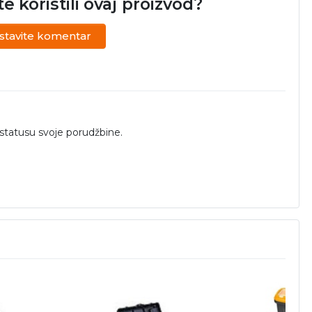
ste koristili ovaj proizvod?
stavite komentar
 statusu svoje porudžbine.