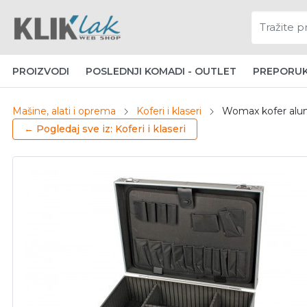
PROIZVODI
POSLEDNJI KOMADI - OUTLET
PREPORU
Mašine, alati i oprema
Koferi i klaseri
Womax kofer alum
← Pogledaj sve iz: Koferi i klaseri