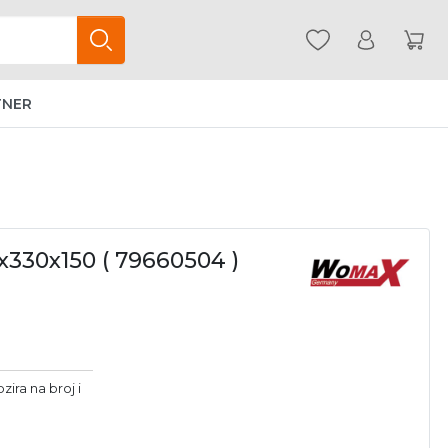
TNER
330x150 ( 79660504 )
zira na broj i