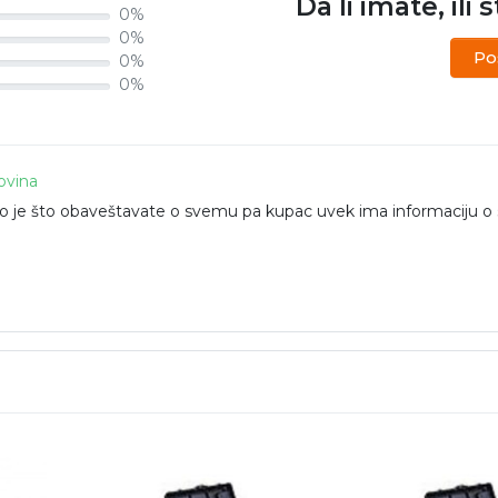
Da li imate, ili 
0%
0%
Po
0%
0%
ovina
čno je što obaveštavate o svemu pa kupac uvek ima informaciju o