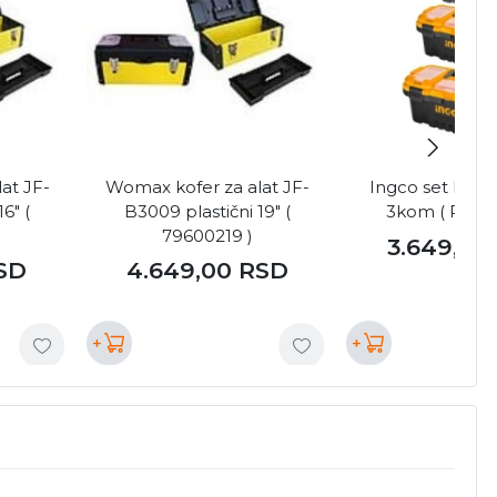
at JF-
Womax kofer za alat JF-
Ingco set kofer
6" (
B3009 plastični 19" (
3kom ( PBXK
79600219 )
3.649,00
SD
4.649,00
RSD
+
+