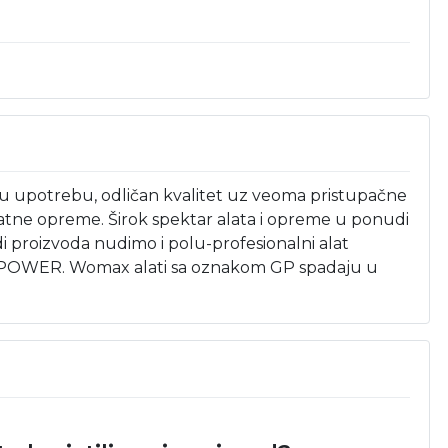
ćnu upotrebu, odličan kvalitet uz veoma pristupačne
dodatne opreme. Širok spektar alata i opreme u ponudi
roizvoda nudimo i polu-profesionalni alat
EEN POWER. Womax alati sa oznakom GP spadaju u