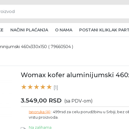
KE
NAČINI PLAĆANJA
O NAMA
POSTANI KLIKLAK PAR
inijumski 460x330x150 ( 79660504 )
Womax kofer aluminijumski 460x
[1]
3.549,00
RSD
(sa PDV-om)
Isporuka (A)
: 499rsd za celu porudžbinu u Srbiji, bez ob
vrstu proizvoda.
Na zalihama