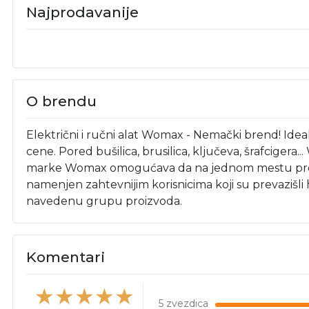
Najprodavanije
O brendu
Električni i ručni alat Womax - Nemački brend! Ide
cene. Pored bušilica, brusilica, ključeva, šrafciger
marke Womax omogućava da na jednom mestu pronađ
namenjen zahtevnijim korisnicima koji su prevaziš
navedenu grupu proizvoda.
Komentari
5 zvezdica