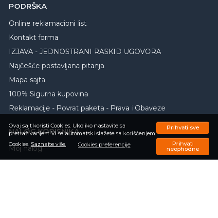
PODRŠKA
Online reklamacioni list
Kontakt forma
IZJAVA - JEDNOSTRANI RASKID UGOVORA
Najčešće postavljana pitanja
Mapa sajta
100% Sigurna kupovina
Reklamacije - Povrat paketa - Prava i Obaveze
Ovaj sajt koristi Cookies. Ukoliko nastavite sa
Prihvati sve
NALOG KORISNIKA
pretraživanjem Vi se automatski slažete sa korišćenjem
Prihvati
Cookies.
Saznajte više.
Cookies preferencije
Moj nalog
neophodne
Registrujte se
Zaboravili ste lozinku
Porudžbine
Omiljeni proizvodi