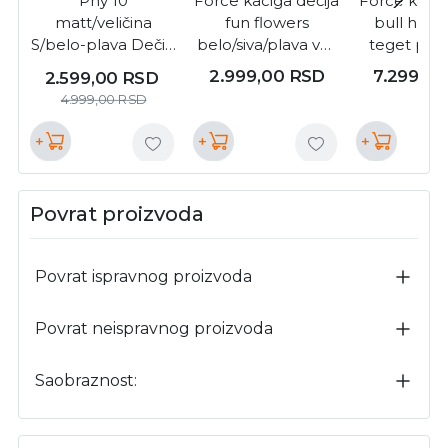
Pny 10
Force kaciga dečija
Force kacig
matt/veličina
fun flowers
bull hue,
S/belo-plava Dečija
belo/siva/plava vel.
teget plava
kaciga
s ( 9022460 )
9029290
2.999,00
RSD
7.299,0
2.599,00
RSD
4.999,00
RSD
+
+
+
Povrat proizvoda
Povrat ispravnog proizvoda
Povrat neispravnog proizvoda
Saobraznost: