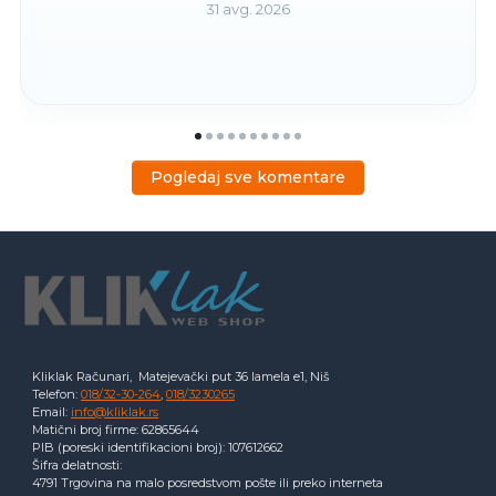
31 avg. 2026
Pogledaj sve komentare
Kliklak Računari, Matejevački put 36 lamela e1, Niš
Telefon:
018/32-30-264
,
018/3230265
Email:
info@kliklak.rs
Matični broj firme: 62865644
PIB (poreski identifikacioni broj): 107612662
Šifra delatnosti:
4791 Trgovina na malo posredstvom pošte ili preko interneta