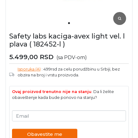
Safety labs kaciga-avex light vel. l
plava ( 182452-l )
5.499,00
RSD
(sa PDV-om)
Isporuka (A)
: 499rsd za celu porudžbinu u Srbiji, bez
obzira na broj i vrstu proizvoda.
Ovaj proizvod trenutno nije na stanju
. Da li želite
obaveštenje kada bude ponovo na stanju?
Email
Obavestite me