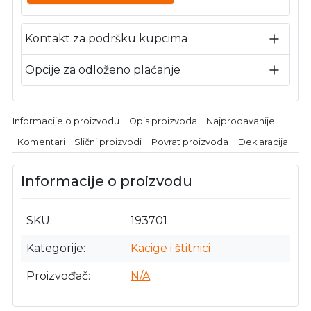
Kontakt za podršku kupcima
Opcije za odloženo plaćanje
Informacije o proizvodu
Opis proizvoda
Najprodavanije
Komentari
Slični proizvodi
Povrat proizvoda
Deklaracija
Informacije o proizvodu
SKU
193701
Kategorije
Kacige i štitnici
Proizvođač
N/A