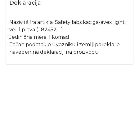
Deklaracija
Naziv i šifra artikla: Safety labs kaciga-avex light
vel. l plava ( 182452-l )
Jedinična mera: 1 komad
Tačan podatak o uvozniku i zemlji porekla je
naveden na deklaraciji na proizvodu.