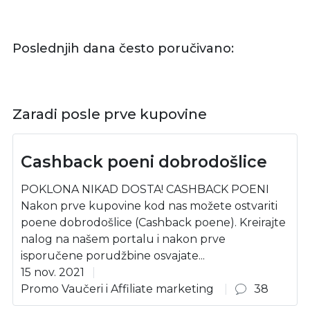
Poslednjih dana često poručivano:
Zaradi posle prve kupovine
Cashback poeni dobrodošlice
POKLONA NIKAD DOSTA! CASHBACK POENI
Nakon prve kupovine kod nas možete ostvariti
poene dobrodošlice (Cashback poene). Kreirajte
nalog na našem portalu i nakon prve
isporučene porudžbine osvajate...
15 nov. 2021
Promo Vaučeri i Affiliate marketing
38