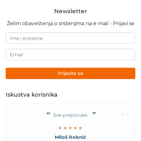
Newsletter
Želim obaveštenja o sniženjima na e-mail - Prijavi se
Ime i prezime
Email
Prijavite se
Iskustva korisnika
“
Sve preporuke.
★★★★★
★★★★★
Miloš Roknić