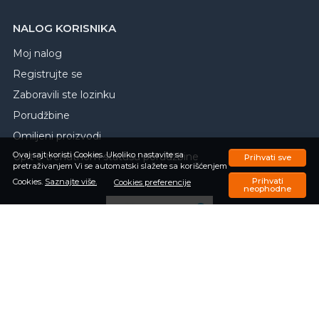
NALOG KORISNIKA
Moj nalog
Registrujte se
Zaboravili ste lozinku
Porudžbine
Omiljeni proizvodi
Ovaj sajt koristi Cookies. Ukoliko nastavite sa
Upit o trenutnom statusu porudžbine
Prihvati sve
pretraživanjem Vi se automatski slažete sa korišćenjem
Prihvati
Cookies.
Saznajte više.
Cookies preferencije
neophodne