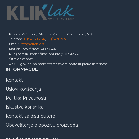
Kliklak Računari, Matejevački put 36 lamela e1, Niš
Telefon:
018/32-30-264
,
018/3230265
Email:
info@kliklak.rs
Matični broj firme: 62865644
PIB (poreski identifikacioni broj): 107612662
Šifra delatnosti:
4791 Trgovina na malo posredstvom pošte ili preko interneta
INFORMACIJE
Kontakt
Uslovi korišćenja
Politika Privatnosti
Iskustva korisnika
Kontakt za distributere
Obaveštenje o opozivu proizvoda