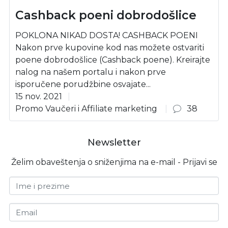
Cashback poeni dobrodošlice
POKLONA NIKAD DOSTA! CASHBACK POENI
Nakon prve kupovine kod nas možete ostvariti
poene dobrodošlice (Cashback poene). Kreirajte
nalog na našem portalu i nakon prve
isporučene porudžbine osvajate...
15 nov. 2021
Promo Vaučeri i Affiliate marketing
38
Newsletter
Želim obaveštenja o sniženjima na e-mail - Prijavi se
Ime i prezime
Email