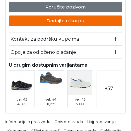
Poručite pozivom
Dodajte u korpu
Kontakt za podršku kupcima
Opcije za odloženo plaćanje
U drugim dostupnim varijantama
+57
vel. 45
vel. 44
vel. 45
4,699
11,199
5,199
Informacije o proizvodu
Opis proizvoda
Najprodavanije
Komentari
Slični proizvodi
Povrat proizvoda
Deklaracija