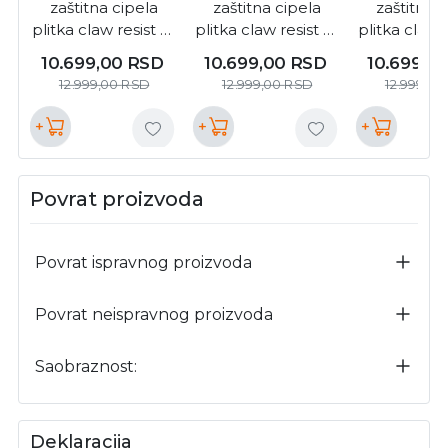
zaštitna cipela
zaštitna cipela
zaštitna c
plitka claw resist s3
plitka claw resist s3
plitka claw r
veličina 041 (
veličina 044 (
veličina 
10.699,00
RSD
10.699,00
RSD
10.699,0
9resl10041 )
9resl10044 )
9resl100
12.999,00
RSD
12.999,00
RSD
12.999,00
+
+
+
Povrat proizvoda
Povrat ispravnog proizvoda
Povrat neispravnog proizvoda
Saobraznost:
Deklaracija