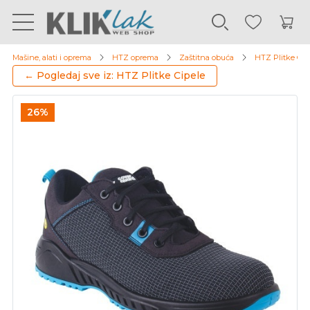
Mašine, alati i oprema
HTZ oprema
Zaštitna obuća
HTZ Plitke Cip
← Pogledaj sve iz: HTZ Plitke Cipele
26%