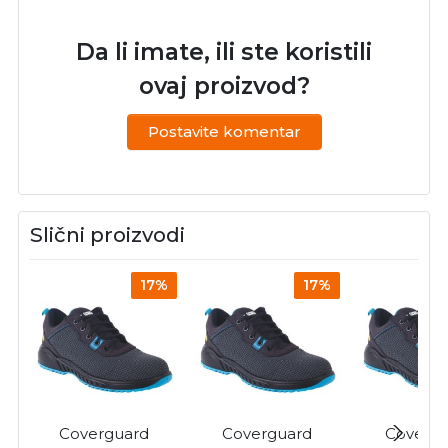
Da li imate, ili ste koristili
ovaj proizvod?
Postavite komentar
Slični proizvodi
17%
17%
Coverguard
Coverguard
Covergu