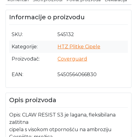
Informacije o proizvodu
SKU
545132
Kategorije
HTZ Plitke Cipele
Proizvođač
Coverguard
EAN
5450564066830
Opis proizvoda
Opis: CLAW RESIST S3 je lagana, fleksibilana
zaštitna
cipela s visokom otpornošću na ambroziju
Gornjište: mrežica