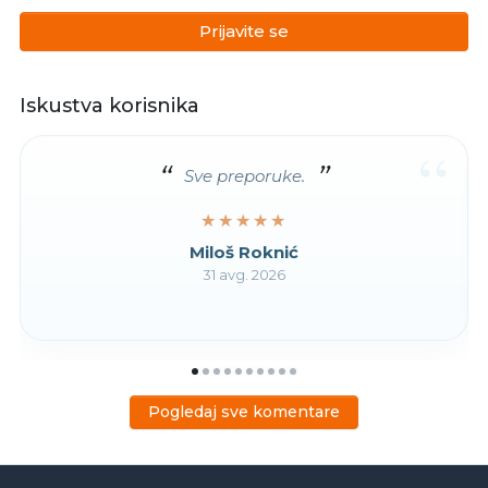
Prijavite se
Iskustva korisnika
“
Sve preporuke.
★★★★★
★★★★★
Miloš Roknić
31 avg. 2026
Pogledaj sve komentare