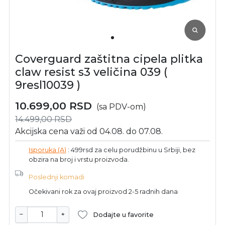
Coverguard zaštitna cipela plitka
claw resist s3 veličina 039 (
9resl10039 )
10.699,00
RSD
(sa PDV-om)
14.499,00
RSD
Akcijska cena važi od 04.08. do 07.08.
Isporuka (A)
: 499rsd za celu porudžbinu u Srbiji, bez
obzira na broj i vrstu proizvoda.
Poslednji komadi
Očekivani rok za ovaj proizvod 2-5 radnih dana
−
+
Dodajte u favorite