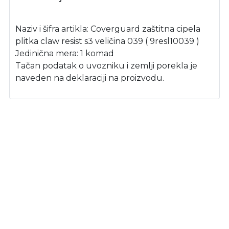
Naziv i šifra artikla: Coverguard zaštitna cipela
plitka claw resist s3 veličina 039 ( 9resl10039 )
Jedinična mera: 1 komad
Tačan podatak o uvozniku i zemlji porekla je
naveden na deklaraciji na proizvodu.