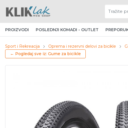
PROIZVODI
POSLEDNJI KOMADI - OUTLET
PREPORU
Sport i Rekreacija
Oprema i rezervni delovi za bicikle
G
← Pogledaj sve iz: Gume za bicikle