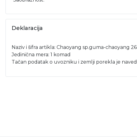
Deklaracija
Naziv i šifra artikla: Chaoyang sp.guma-chaoyang 26
Jedinična mera: 1 komad
Tačan podatak o uvozniku i zemlji porekla je naved