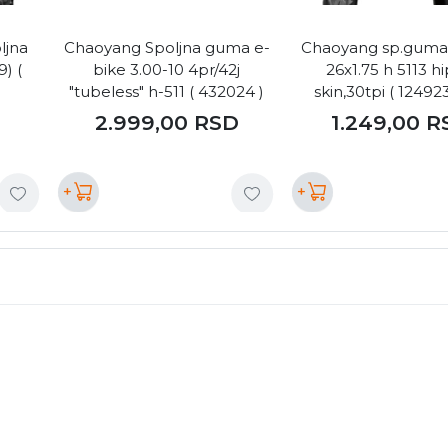
ljna
Chaoyang Spoljna guma e-
Chaoyang sp.guma
) (
bike 3.00-10 4pr/42j
26x1.75 h 5113 h
"tubeless" h-511 ( 432024 )
skin,30tpi ( 12492
D
2.999,00
RSD
1.249,00
R
+
+