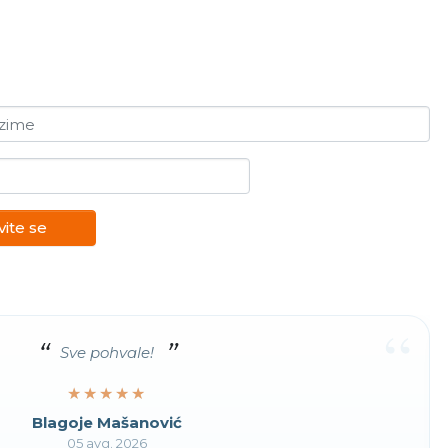
ezime
vite se
“
Sve pohvale!
★★★★★
★★★★★
Blagoje Mašanović
05 avg. 2026