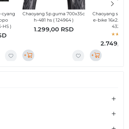
-cyang
Chaoyang Sp.guma 700x35c
Chaoyang spolj
ippo
h-481 hs ( 124964 )
e-bike 16x2.50 "t
3-HS )
432023 
1.299,00
RSD
SD
2.749,00
+
+