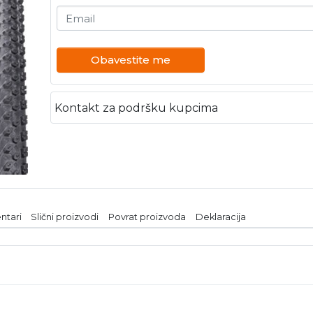
Email
Obavestite me
Kontakt za podršku kupcima
ntari
Slični proizvodi
Povrat proizvoda
Deklaracija