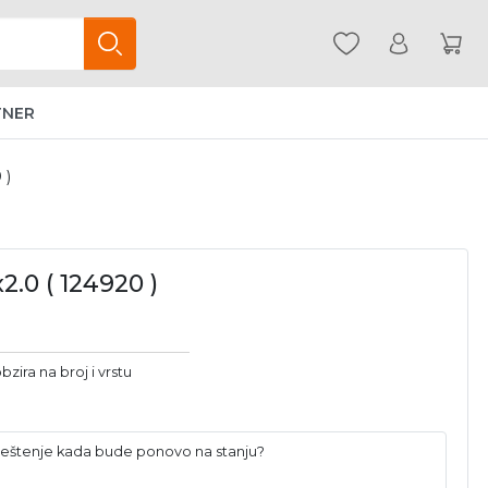
TNER
 )
0 ( 124920 )
bzira na broj i vrstu
baveštenje kada bude ponovo na stanju?