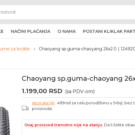
KE
NAČINI PLAĆANJA
O NAMA
POSTANI KLIKLAK PAR
ume za bicikle
Chaoyang sp.guma-chaoyang 26x2.0 ( 124920
Chaoyang sp.guma-chaoyang 26x2.
1.199,00
RSD
(sa PDV-om)
Isporuka (A)
: 499rsd za celu porudžbinu u Srbiji, bez o
proizvoda.
Ovaj proizvod trenutno nije na stanju
. Da li želite o