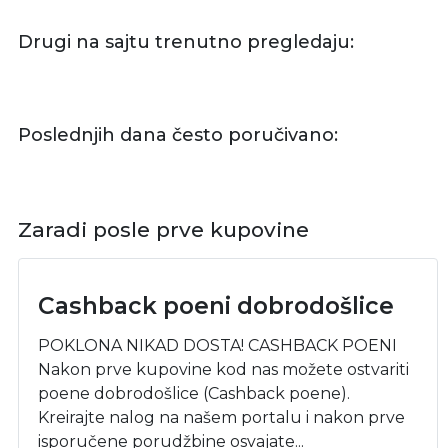
Drugi na sajtu trenutno pregledaju:
Poslednjih dana često poručivano:
Zaradi posle prve kupovine
Cashback poeni dobrodošlice
POKLONA NIKAD DOSTA! CASHBACK POENI
Nakon prve kupovine kod nas možete ostvariti
poene dobrodošlice (Cashback poene).
Kreirajte nalog na našem portalu i nakon prve
isporučene porudžbine osvajate...