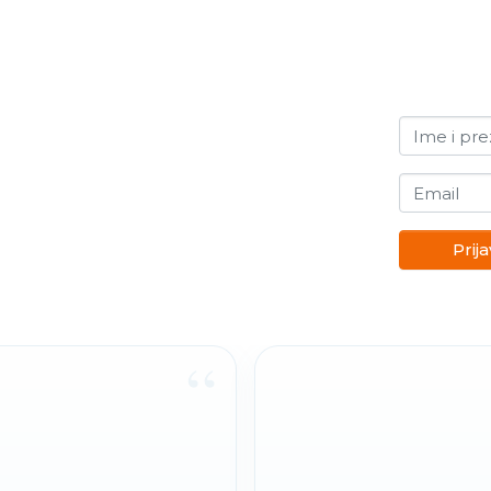
Ime i pr
Email
Prija
“