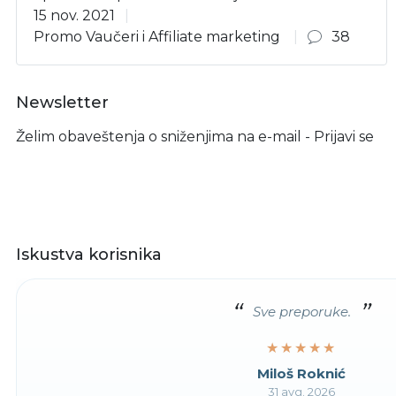
15 nov. 2021
Promo Vaučeri i Affiliate marketing
38
Newsletter
Želim obaveštenja o sniženjima na e-mail - Prijavi se
Iskustva korisnika
Sve preporuke.
★★★★★
★★★★★
Miloš Roknić
31 avg. 2026