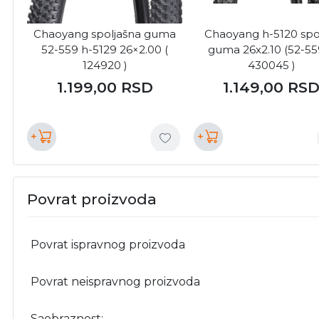
Chaoyang spoljašna guma
Chaoyang h-5120 spo
52-559 h-5129 26×2.00 (
guma 26x2.10 (52-559
124920 )
430045 )
1.199,00
RSD
1.149,00
RS
+
+
Povrat proizvoda
Povrat ispravnog proizvoda
Povrat neispravnog proizvoda
Saobraznost: