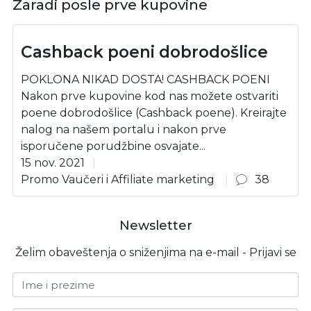
Zaradi posle prve kupovine
Cashback poeni dobrodošlice
POKLONA NIKAD DOSTA! CASHBACK POENI
Nakon prve kupovine kod nas možete ostvariti
poene dobrodošlice (Cashback poene). Kreirajte
nalog na našem portalu i nakon prve
isporučene porudžbine osvajate...
15 nov. 2021
Promo Vaučeri i Affiliate marketing
38
Newsletter
Želim obaveštenja o sniženjima na e-mail - Prijavi se
Ime i prezime