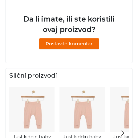
Da li imate, ili ste koristili
ovaj proizvod?
Postavite komentar
Slični proizvodi
Just kiddin baby
Just kiddin baby
Just kiddi