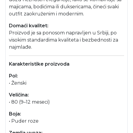
majicama, bodićima ili duksericama, čineći svaki
outfit zaokruženim i modernim.
Domaći kvalitet:
Proizvod je sa ponosom napravljen u Srbiji, po
visokim standardima kvaliteta i bezbednosti za
najmlađe.
Karakteristike proizvoda
Pol:
• Ženski
Veličina:
• 80 (9–12 meseci)
Boja:
• Puder roze
Zemlja uvoza: