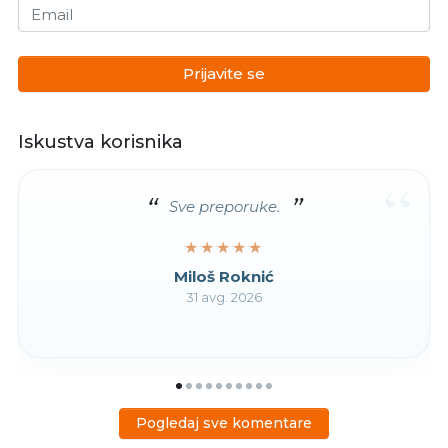
Email
Prijavite se
Iskustva korisnika
“
Sve preporuke.
★★★★★
★★★★★
Miloš Roknić
31 avg. 2026
Pogledaj sve komentare