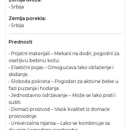
• Srbija
Zemlja porekla:
• Srbija
Prednosti
• Prijatni materijali – Mekani na dodir, pogodni za
osetljivu bebinu kožu.
• Elastični pojas – Omogućava lako oblačenje i
skidanje.
• Sloboda pokreta – Pogodan za aktivne bebe u
fazi puzanja i hodanja.
• Jednostavno održavanje – Može se lako prati i
sušiti.
• Domaći proizvod – Visok kvalitet iz domaće
proizvodnje.
• Univerzalna nijansa – Lako se kombinuje sa