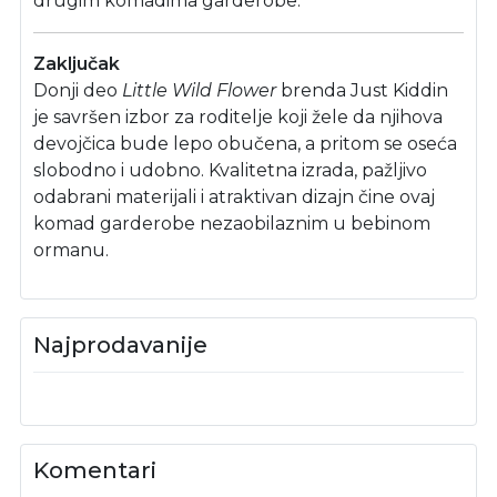
drugim komadima garderobe.
Zaključak
Donji deo
Little Wild Flower
brenda Just Kiddin
je savršen izbor za roditelje koji žele da njihova
devojčica bude lepo obučena, a pritom se oseća
slobodno i udobno. Kvalitetna izrada, pažljivo
odabrani materijali i atraktivan dizajn čine ovaj
komad garderobe nezaobilaznim u bebinom
ormanu.
Najprodavanije
Komentari