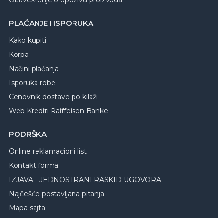
Obaveštenje o opozivu proizvoda
PLAĆANJE I ISPORUKA
Kako kupiti
Korpa
Načini plaćanja
Isporuka robe
Cenovnik dostave po kilaži
Web Krediti Raiffeisen Banke
PODRŠKA
Online reklamacioni list
Kontakt forma
IZJAVA - JEDNOSTRANI RASKID UGOVORA
Najčešće postavljana pitanja
Mapa sajta