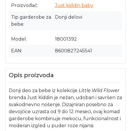
Proizvođač
Just kiddin baby
Tip garderobe za
Donji delovi
bebe
Model
18001392
EAN
8600827245541
Opis proizvoda
Donji deo za bebe iz kolekcije
Little Wild Flower
brenda Just Kiddin je nežan, udoban i savršen za
svakodnevno nošenje. Dizajniran posebno za
devojčice uzrasta od 9 do 12 meseci, ovaj komad
garderobe kombinuje mekoću, funkcionalnost i
moderan izgled u puder roze nijansi.