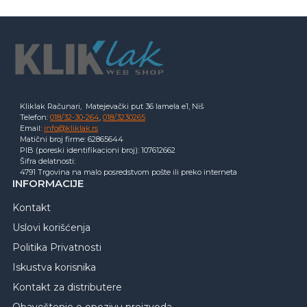
Kliklak Računari, Matejevački put 36 lamela e1, Niš
Telefon:
018/32-30-264
,
018/3230265
Email:
info@kliklak.rs
Matični broj firme: 62865644
PIB (poreski identifikacioni broj): 107612662
Šifra delatnosti:
4791 Trgovina na malo posredstvom pošte ili preko interneta
INFORMACIJE
Kontakt
Uslovi korišćenja
Politika Privatnosti
Iskustva korisnika
Kontakt za distributere