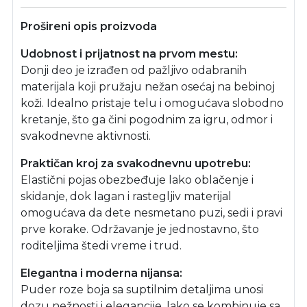
Prošireni opis proizvoda
Udobnost i prijatnost na prvom mestu:
Donji deo je izrađen od pažljivo odabranih
materijala koji pružaju nežan osećaj na bebinoj
koži. Idealno pristaje telu i omogućava slobodno
kretanje, što ga čini pogodnim za igru, odmor i
svakodnevne aktivnosti.
Praktičan kroj za svakodnevnu upotrebu:
Elastični pojas obezbeđuje lako oblačenje i
skidanje, dok lagan i rastegljiv materijal
omogućava da dete nesmetano puzi, sedi i pravi
prve korake. Održavanje je jednostavno, što
roditeljima štedi vreme i trud.
Elegantna i moderna nijansa:
Puder roze boja sa suptilnim detaljima unosi
dozu nežnosti i elegancije, lako se kombinuje sa