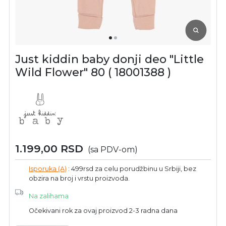
Just kiddin baby donji deo "Little
Wild Flower" 80 ( 18001388 )
1.199,00
RSD
(sa PDV-om)
Isporuka (A)
: 499rsd za celu porudžbinu u Srbiji, bez
obzira na broj i vrstu proizvoda.
Na zalihama
Očekivani rok za ovaj proizvod 2-3 radna dana