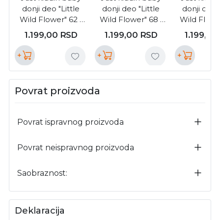
donji deo "Little
donji deo "Little
donji deo "
Wild Flower" 62 (
Wild Flower" 68 (
Wild Flowe
18001388 )
18001388 )
1800138
1.199,00
RSD
1.199,00
RSD
1.199,00
+
+
+
Povrat proizvoda
Povrat ispravnog proizvoda
Povrat neispravnog proizvoda
Saobraznost:
Deklaracija