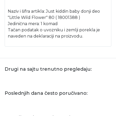
Naziv i šifra artikla: Just kiddin baby donji deo
"Little Wild Flower" 80 ( 18001388 )
Jedinična mera: 1 komad
Tačan podatak o uvozniku i zemlji porekla je
naveden na deklaraciji na proizvodu.
Drugi na sajtu trenutno pregledaju:
Poslednjih dana često poručivano: