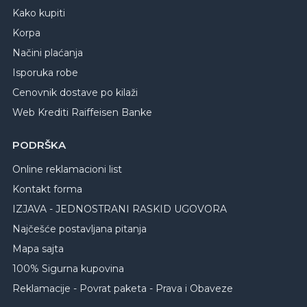
Kako kupiti
Korpa
Načini plaćanja
Isporuka robe
Cenovnik dostave po kilaži
Web Krediti Raiffeisen Banke
PODRŠKA
Online reklamacioni list
Kontakt forma
IZJAVA - JEDNOSTRANI RASKID UGOVORA
Najčešće postavljana pitanja
Mapa sajta
100% Sigurna kupovina
Reklamacije - Povrat paketa - Prava i Obaveze