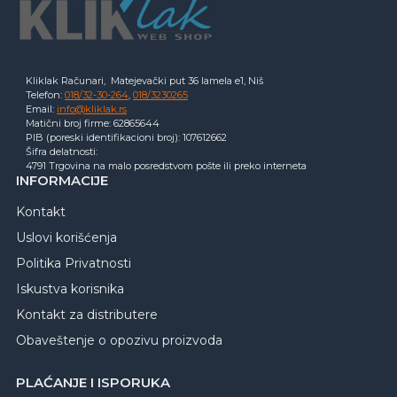
Kliklak Računari, Matejevački put 36 lamela e1, Niš
Telefon:
018/32-30-264
,
018/3230265
Email:
info@kliklak.rs
Matični broj firme: 62865644
PIB (poreski identifikacioni broj): 107612662
Šifra delatnosti:
4791 Trgovina na malo posredstvom pošte ili preko interneta
INFORMACIJE
Kontakt
Uslovi korišćenja
Politika Privatnosti
Iskustva korisnika
Kontakt za distributere
Obaveštenje o opozivu proizvoda
PLAĆANJE I ISPORUKA