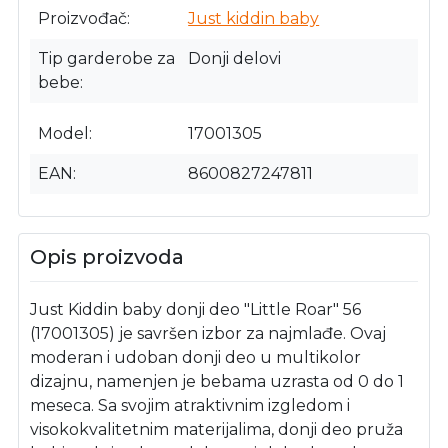
Proizvođač
Just kiddin baby
Tip garderobe za
Donji delovi
bebe
Model
17001305
EAN
8600827247811
Opis proizvoda
Just Kiddin baby donji deo "Little Roar" 56
(17001305) je savršen izbor za najmlađe. Ovaj
moderan i udoban donji deo u multikolor
dizajnu, namenjen je bebama uzrasta od 0 do 1
meseca. Sa svojim atraktivnim izgledom i
visokokvalitetnim materijalima, donji deo pruža