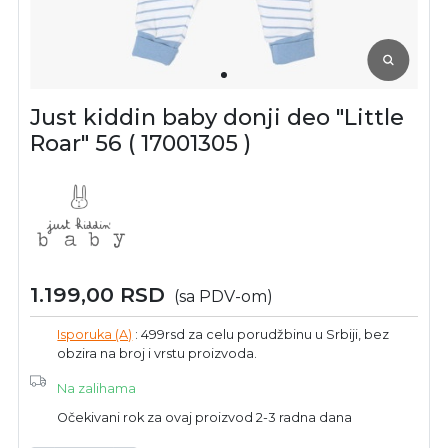
Just kiddin baby donji deo "Little
Roar" 56 ( 17001305 )
1.199,00
RSD
(sa PDV-om)
Isporuka (A)
: 499rsd za celu porudžbinu u Srbiji, bez
obzira na broj i vrstu proizvoda.
Na zalihama
Očekivani rok za ovaj proizvod 2-3 radna dana