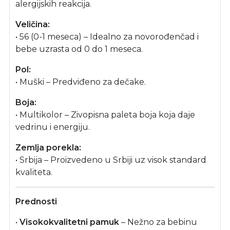
alergijskih reakcija.
Veličina:
• 56 (0-1 meseca) – Idealno za novorođenčad i
bebe uzrasta od 0 do 1 meseca.
Pol:
• Muški – Predviđeno za dečake.
Boja:
• Multikolor – Zivopisna paleta boja koja daje
vedrinu i energiju.
Zemlja porekla:
• Srbija – Proizvedeno u Srbiji uz visok standard
kvaliteta.
Prednosti
•
Visokokvalitetni pamuk
– Nežno za bebinu