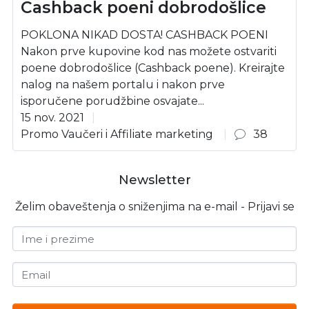
Cashback poeni dobrodošlice
POKLONA NIKAD DOSTA! CASHBACK POENI
Nakon prve kupovine kod nas možete ostvariti
poene dobrodošlice (Cashback poene). Kreirajte
nalog na našem portalu i nakon prve
isporučene porudžbine osvajate...
15 nov. 2021
Promo Vaučeri i Affiliate marketing
38
Newsletter
Želim obaveštenja o sniženjima na e-mail - Prijavi se
Ime i prezime
Email