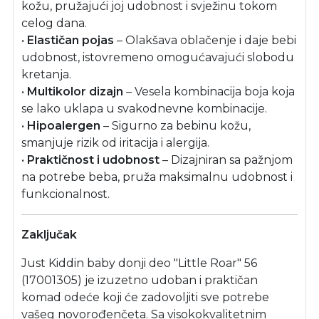
kožu, pružajući joj udobnost i svježinu tokom
celog dana.
•
Elastičan pojas
– Olakšava oblačenje i daje bebi
udobnost, istovremeno omogućavajući slobodu
kretanja.
•
Multikolor dizajn
– Vesela kombinacija boja koja
se lako uklapa u svakodnevne kombinacije.
•
Hipoalergen
– Sigurno za bebinu kožu,
smanjuje rizik od iritacija i alergija.
•
Praktičnost i udobnost
– Dizajniran sa pažnjom
na potrebe beba, pruža maksimalnu udobnost i
funkcionalnost.
Zaključak
Just Kiddin baby donji deo "Little Roar" 56
(17001305) je izuzetno udoban i praktičan
komad odeće koji će zadovoljiti sve potrebe
vašeg novorođenčeta. Sa visokokvalitetnim