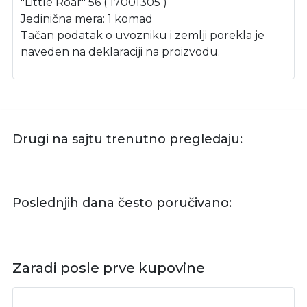
"Little Roar" 56 ( 17001305 )
Jedinična mera: 1 komad
Tačan podatak o uvozniku i zemlji porekla je
naveden na deklaraciji na proizvodu.
Drugi na sajtu trenutno pregledaju:
Poslednjih dana često poručivano:
Zaradi posle prve kupovine