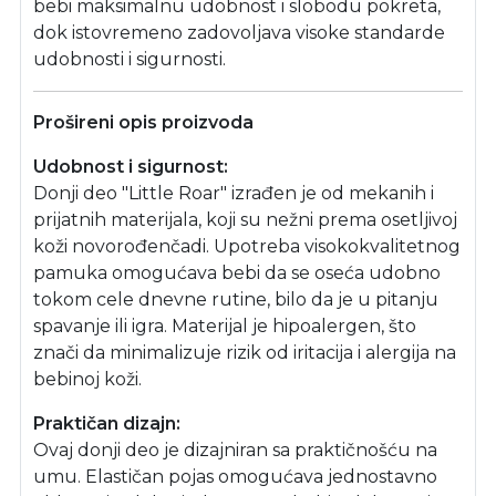
bebi maksimalnu udobnost i slobodu pokreta,
dok istovremeno zadovoljava visoke standarde
udobnosti i sigurnosti.
Prošireni opis proizvoda
Udobnost i sigurnost:
Donji deo "Little Roar" izrađen je od mekanih i
prijatnih materijala, koji su nežni prema osetljivoj
koži novorođenčadi. Upotreba visokokvalitetnog
pamuka omogućava bebi da se oseća udobno
tokom cele dnevne rutine, bilo da je u pitanju
spavanje ili igra. Materijal je hipoalergen, što
znači da minimalizuje rizik od iritacija i alergija na
bebinoj koži.
Praktičan dizajn:
Ovaj donji deo je dizajniran sa praktičnošću na
umu. Elastičan pojas omogućava jednostavno