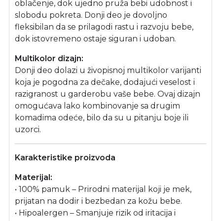
oblačenje, dok ujedno pruža bebi udobnost i
slobodu pokreta. Donji deo je dovoljno
fleksibilan da se prilagodi rastu i razvoju bebe,
dok istovremeno ostaje siguran i udoban.
Multikolor dizajn:
Donji deo dolazi u živopisnoj multikolor varijanti
koja je pogodna za dečake, dodajući veselost i
razigranost u garderobu vaše bebe. Ovaj dizajn
omogućava lako kombinovanje sa drugim
komadima odeće, bilo da su u pitanju boje ili
uzorci.
Karakteristike proizvoda
Materijal:
• 100% pamuk – Prirodni materijal koji je mek,
prijatan na dodir i bezbedan za kožu bebe.
• Hipoalergen – Smanjuje rizik od iritacija i