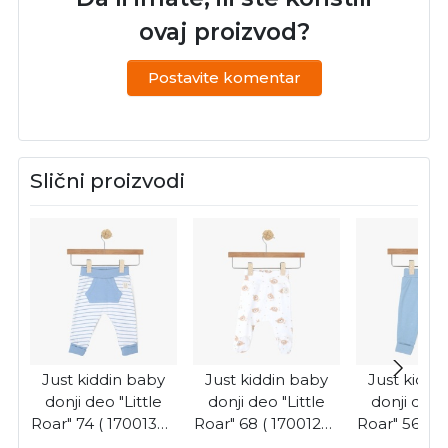
ovaj proizvod?
Postavite komentar
Slični proizvodi
Just kiddin baby
Just kiddin baby
Just kiddi
donji deo "Little
donji deo "Little
donji deo "
Roar" 74 ( 17001305
Roar" 68 ( 17001286
Roar" 56 ( 
)
)
)