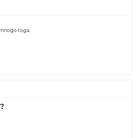
š mnogo toga.
d?