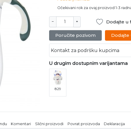
Očekivani rok za ovaj proizvod 1-3 rad
Dodajte u f
−
+
Poručite pozivom
Dodajte
Kontakt za podršku kupcima
U drugim dostupnim varijantama
829
endu
Komentari
Slični proizvodi
Povrat proizvoda
Deklaracija