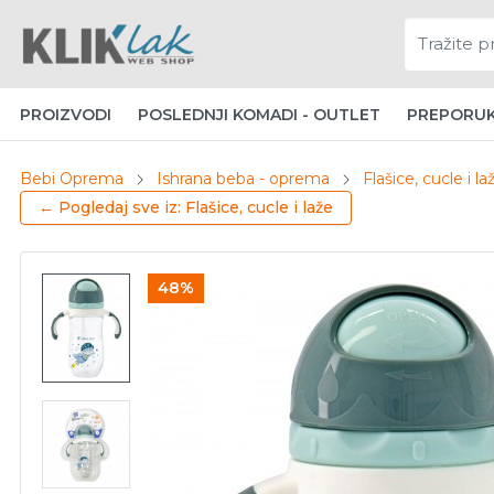
PROIZVODI
POSLEDNJI KOMADI - OUTLET
PREPORU
Bebi Oprema
Ishrana beba - oprema
Flašice, cucle i la
← Pogledaj sve iz: Flašice, cucle i laže
48%