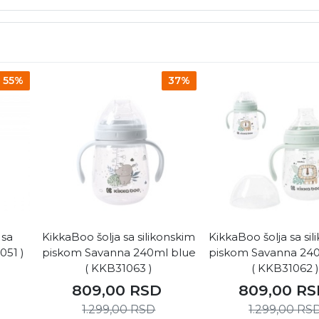
55%
37%
 sa
KikkaBoo šolja sa silikonskim
KikkaBoo šolja sa si
051 )
piskom Savanna 240ml blue
piskom Savanna 24
( KKB31063 )
( KKB31062 
809,00
RSD
809,00
RS
1.299,00
RSD
1.299,00
RS