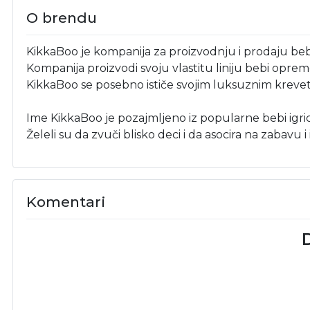
O brendu
KikkaBoo je kompanija za proizvodnju i prodaju beb
Kompanija proizvodi svoju vlastitu liniju bebi opreme
KikkaBoo se posebno ističe svojim luksuznim kreve
Ime KikkaBoo je pozajmljeno iz popularne bebi igri
Želeli su da zvuči blisko deci i da asocira na zabavu i 
Komentari
D