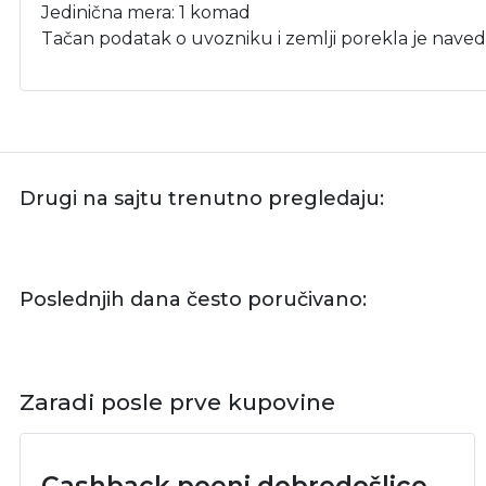
Jedinična mera: 1 komad
Tačan podatak o uvozniku i zemlji porekla je naved
Drugi na sajtu trenutno pregledaju:
Poslednjih dana često poručivano:
Zaradi posle prve kupovine
Cashback poeni dobrodošlice