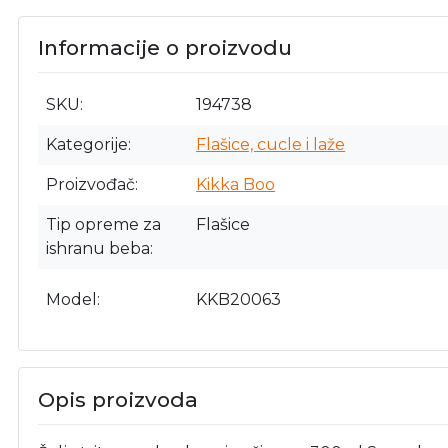
Informacije o proizvodu
SKU
194738
Kategorije
Flašice, cucle i laže
Proizvođač
Kikka Boo
Tip opreme za
Flašice
ishranu beba
Model
KKB20063
Opis proizvoda