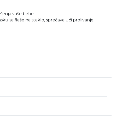
ašenja vaše bebe.
 sa flaše na staklo, sprečavajući prolivanje.