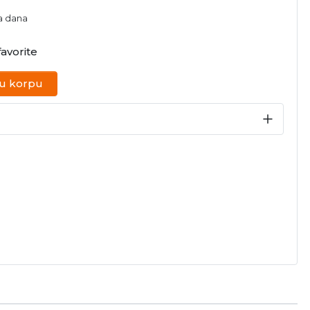
na dana
avorite
 u korpu