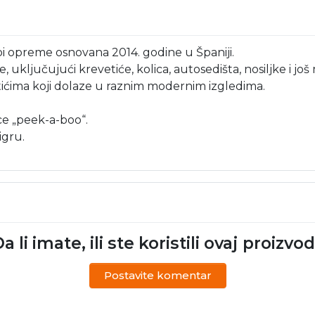
i opreme osnovana 2014. godine u Španiji.
, uključujući krevetiće, kolica, autosedišta, nosiljke i jo
tićima koji dolaze u raznim modernim izgledima.
ce „peek-a-boo“.
igru.
a li imate, ili ste koristili ovaj proizvo
Postavite komentar