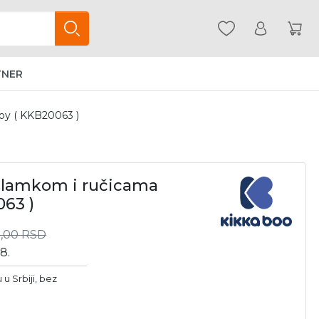
TNER
boy ( KKB20063 )
a slamkom i ručicama
63 )
9,00
RSD
8.
u Srbiji, bez