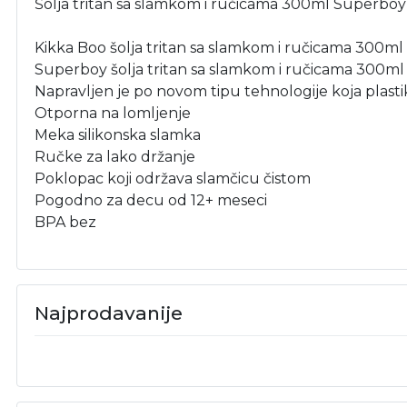
Šolja tritan sa slamkom i ručicama 300ml Superboy
Kikka Boo šolja tritan sa slamkom i ručicama 300ml 
Superboy šolja tritan sa slamkom i ručicama 300ml iz
Napravljen je po novom tipu tehnologije koja plas
Otporna na lomljenje
Meka silikonska slamka
Ručke za lako držanje
Poklopac koji održava slamčicu čistom
Pogodno za decu od 12+ meseci
BPA bez
Najprodavanije