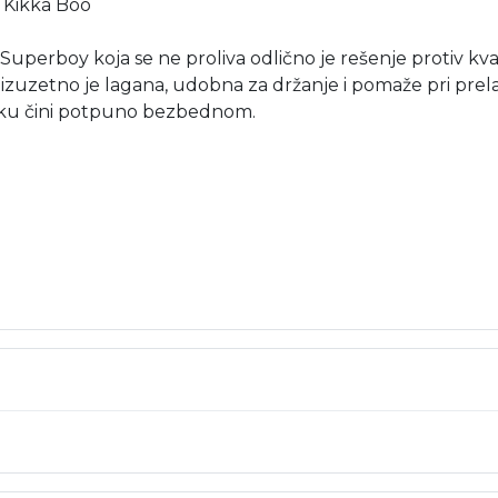
 Kikka Boo
Superboy koja se ne proliva odlično je rešenje protiv kv
uzetno je lagana, udobna za držanje i pomaže pri prelasku
tiku čini potpuno bezbednom.