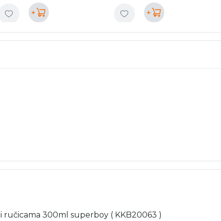
+
+
kom i ručicama 300ml superboy ( KKB20063 )