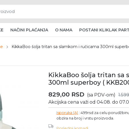
KE
NAČINI PLAĆANJA
O NAMA
POSTANI KLIKLAK PAR
že
KikkaBoo šolja tritan sa slamkom i ručicama 300ml super
KikkaBoo šolja tritan s
300ml superboy ( KKB200
829,00
RSD
(sa PDV-om)
1.59
Akcijska cena važi od 04.08. do 07.0
Isporuka (A)
: 499rsd za celu porudžbinu 
obzira na broj i vrstu proizvoda.
Poslednji komadi