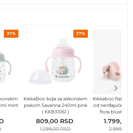
37%
37%
likonskim
KikkaBoo šolja sa silikonskim
Kikkaboo flašica
0ml mint
piskom Savanna 240ml pink
od nerđajučeg če
)
( KKB31061 )
flora blush ( k
D
809,00
RSD
1.799,00
D
1.299,00
RSD
2.999,00