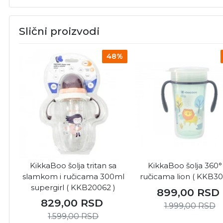
Slični proizvodi
48%
KikkaBoo šolja tritan sa
KikkaBoo šolja 360°
slamkom i ručicama 300ml
ručicama lion ( KKB30
supergirl ( KKB20062 )
899,00
RSD
829,00
RSD
1.999,00
RSD
1.599,00
RSD