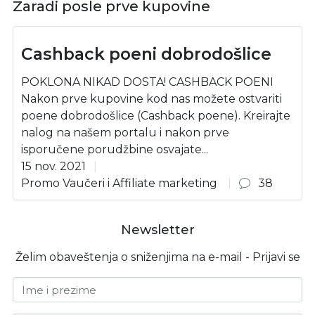
Zaradi posle prve kupovine
Cashback poeni dobrodošlice
POKLONA NIKAD DOSTA! CASHBACK POENI
Nakon prve kupovine kod nas možete ostvariti
poene dobrodošlice (Cashback poene). Kreirajte
nalog na našem portalu i nakon prve
isporučene porudžbine osvajate...
15 nov. 2021
Promo Vaučeri i Affiliate marketing
38
Newsletter
Želim obaveštenja o sniženjima na e-mail - Prijavi se
Ime i prezime