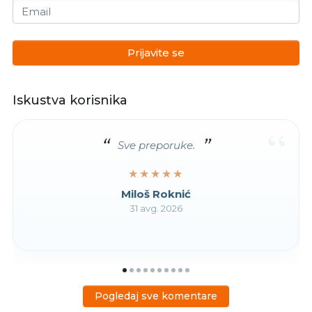
Email
Prijavite se
Iskustva korisnika
“
Sve preporuke.
★★★★★
★★★★★
Miloš Roknić
31 avg. 2026
Pogledaj sve komentare