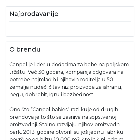
Najprodavanije
O brendu
Canpol je lider u dodacima za bebe na poljskom
tržištu. Već 30 godina, kompanija odgovara na
potrebe najmlađih i njihovih roditelja u 50
zemalja nudeći čitav niz proizvoda za ishranu,
negu, dobrobit, igru i bezbednost.
Ono što “Canpol babies” razlikuje od drugih
brendova je to što se zasniva na sopstvenoj
proizvodnji. Stalno razvijaju njihov proizvodni
park. 2013. godine otvorili su još jednu fabriku
površine od blizu 10 000 m2, što ih čini jednim