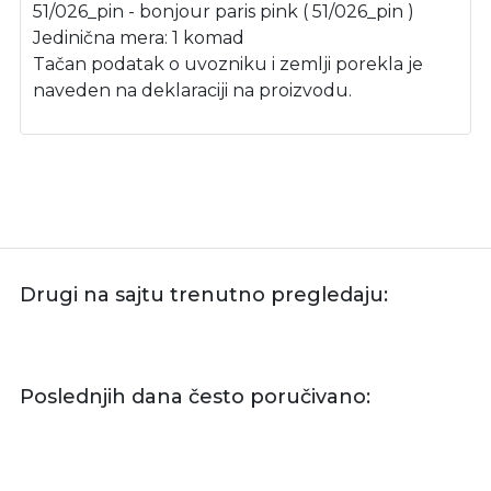
51/026_pin - bonjour paris pink ( 51/026_pin )
Jedinična mera: 1 komad
Tačan podatak o uvozniku i zemlji porekla je
naveden na deklaraciji na proizvodu.
Drugi na sajtu trenutno pregledaju:
Poslednjih dana često poručivano: