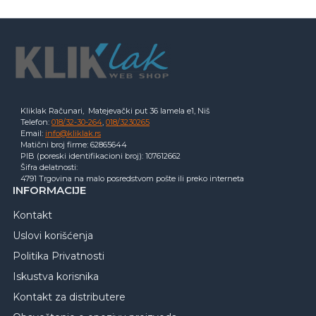
Kliklak Računari, Matejevački put 36 lamela e1, Niš
Telefon:
018/32-30-264
,
018/3230265
Email:
info@kliklak.rs
Matični broj firme: 62865644
PIB (poreski identifikacioni broj): 107612662
Šifra delatnosti:
4791 Trgovina na malo posredstvom pošte ili preko interneta
INFORMACIJE
Kontakt
Uslovi korišćenja
Politika Privatnosti
Iskustva korisnika
Kontakt za distributere