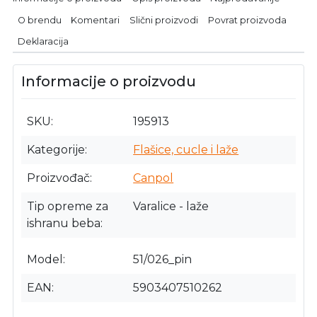
O brendu
Komentari
Slični proizvodi
Povrat proizvoda
Deklaracija
Informacije o proizvodu
SKU
195913
Kategorije
Flašice, cucle i laže
Proizvođač
Canpol
Tip opreme za
Varalice - laže
ishranu beba
Model
51/026_pin
EAN
5903407510262