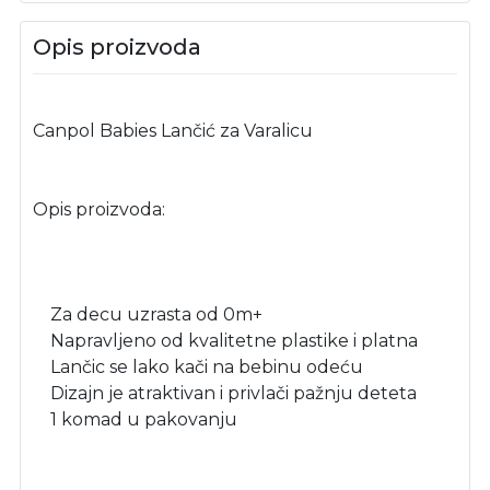
Opis proizvoda
Canpol Babies Lančić za Varalicu
Opis proizvoda:
Za decu uzrasta od 0m+
Napravljeno od kvalitetne plastike i platna
Lančic se lako kači na bebinu odeću
Dizajn je atraktivan i privlači pažnju deteta
1 komad u pakovanju