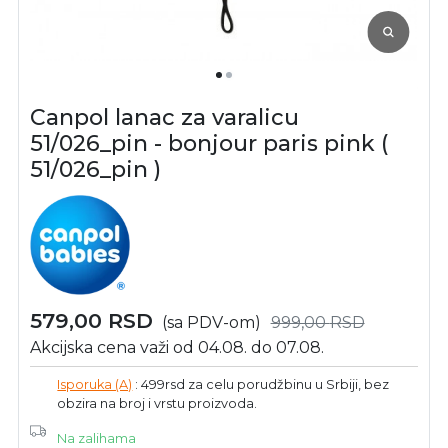
Canpol lanac za varalicu
51/026_pin - bonjour paris pink (
51/026_pin )
579,00
RSD
(sa PDV-om)
999,00
RSD
Akcijska cena važi od 04.08. do 07.08.
Isporuka (A)
: 499rsd za celu porudžbinu u Srbiji, bez
obzira na broj i vrstu proizvoda.
Na zalihama