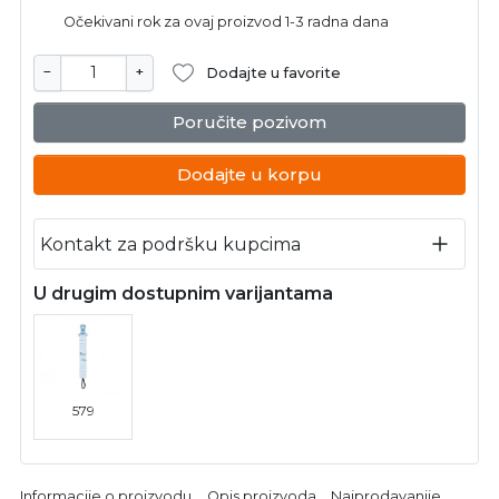
Očekivani rok za ovaj proizvod 1-3 radna dana
−
+
Dodajte u favorite
Poručite pozivom
Dodajte u korpu
Kontakt za podršku kupcima
U drugim dostupnim varijantama
579
Informacije o proizvodu
Opis proizvoda
Najprodavanije