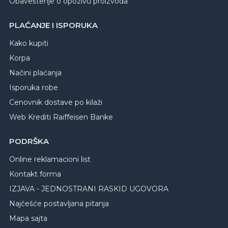
Obaveštenje o opozivu proizvoda
PLAĆANJE I ISPORUKA
Kako kupiti
Korpa
Načini plaćanja
Isporuka robe
Cenovnik dostave po kilaži
Web Krediti Raiffeisen Banke
PODRŠKA
Online reklamacioni list
Kontakt forma
IZJAVA - JEDNOSTRANI RASKID UGOVORA
Najčešće postavljana pitanja
Mapa sajta