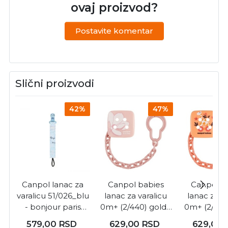
ovaj proizvod?
Postavite komentar
Slični proizvodi
42%
47%
Canpol lanac za
Canpol babies
Canpol b
varalicu 51/026_blu
lanac za varalicu
lanac za va
- bonjour paris
0m+ (2/440) gold -
0m+ (2/438)
blue ( 51/026_blu )
pink ( 2/440_pin )
pink ( 2/43
579,00
RSD
629,00
RSD
629,00