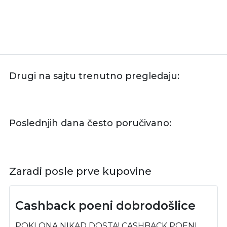
Drugi na sajtu trenutno pregledaju:
Poslednjih dana često poručivano:
Zaradi posle prve kupovine
Cashback poeni dobrodošlice
POKLONA NIKAD DOSTA! CASHBACK POENI