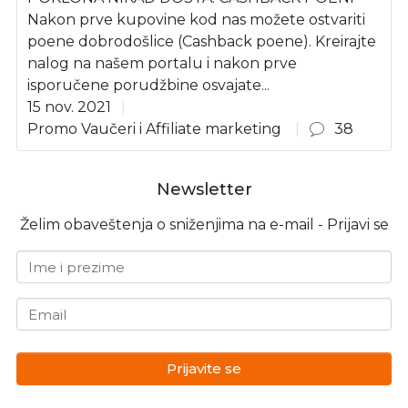
Nakon prve kupovine kod nas možete ostvariti
poene dobrodošlice (Cashback poene). Kreirajte
nalog na našem portalu i nakon prve
isporučene porudžbine osvajate...
15 nov. 2021
Promo Vaučeri i Affiliate marketing
38
Newsletter
Želim obaveštenja o sniženjima na e-mail - Prijavi se
Ime i prezime
Email
Prijavite se