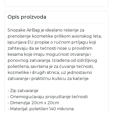
Opis proizvoda
Snopake AirBag je idealano rešenje za
prenošenje kozmetike prilikom avionskog leta,
ispunjava EU propise o ručnom prtljagu koji
zahtevaju da se tečnosti nose u providnim
kesama koje imaju mogućnost otvaranja i
ponovnog zatvaranja. Izrađena od izdržljivog
polietilena, savršena je za čuvanje tečnosti,
kozmetike i drugih sitnica, uz jednostavno
zatvaranje i praktičnu kukicu za kačenje.
- Zip zatvaranje
- Onemogućavaju propuštanje tečnosti
- Dimenzija: 20cm x 20cm
- Materijal: polietilen 140 mikrona