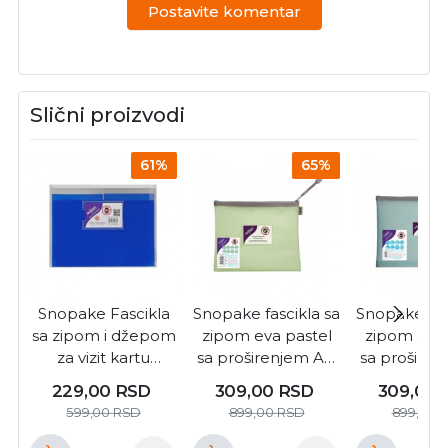
Postavite komentar
Slični proizvodi
61%
65%
Snopake Fascikla
Snopake fascikla sa
Snopake fas
sa zipom i džepom
zipom eva pastel
zipom eva 
za vizit kartu
sa proširenjem A5,
sa proširen
Snopake Sorta A5 (
zelena ( S019 )
plava ( S
229,00
RSD
309,00
RSD
309,00
S085 )
599,00
RSD
899,00
RSD
899,00