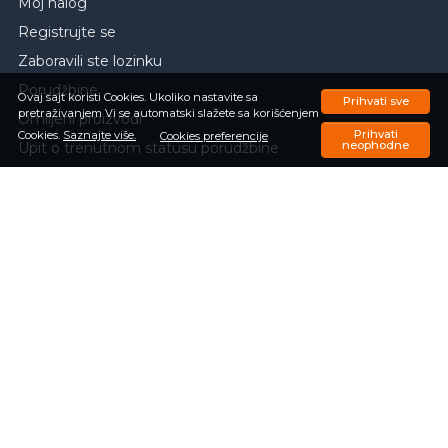
Moj nalog
Registrujte se
Zaboravili ste lozinku
Porudžbine
Ovaj sajt koristi Cookies. Ukoliko nastavite sa
Prihvati sve
pretraživanjem Vi se automatski slažete sa korišćenjem
Omiljeni proizvodi
Prihvati
Cookies.
Saznajte više.
Cookies preferencije
neophodne
Upit o trenutnom statusu porudžbine