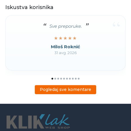
Iskustva korisnika
“
Sve preporuke.
★★★★★
★★★★★
Miloš Roknić
31 avg. 2026
Pogledaj sve komentare