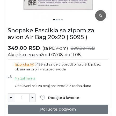
Snopake Fascikla sa zipom za
avion Air Bag 20x20 ( S095 )
349,00
RSD
(sa PDV-om)
899,00
RSD
Akcijska cena važi od 07.08. do 11.08.
Isporuka (A)
: 499rsd za celu porudžbinu u Srbiji, bez
obzira na broj i vrstu proizvoda.
Na zalihama
Očekivani rok za ovaj proizvod 2-3 radna dana
−
+
Dodajte u favorite
Poručite pozivom