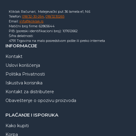
Kliklak Računari, Matejevački put 36 lamela e1, Niš
Telefon:
018/32-30-264
,
018/3230265
Email:
info@kliklak.rs
Matični broj firme: 62865644
PIB (poreski identifikacioni broj): 107612662
Šifra delatnosti:
4791 Trgovina na malo posredstvom pošte ili preko interneta
INFORMACIJE
Kontakt
Uslovi korišćenja
Politika Privatnosti
Iskustva korisnika
Kontakt za distributere
Obaveštenje o opozivu proizvoda
PLAĆANJE I ISPORUKA
Kako kupiti
Korpa