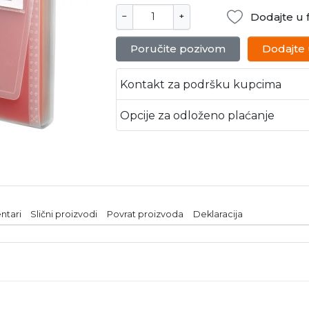
Dodajte u f
−
+
Poručite pozivom
Dodajte
Kontakt za podršku kupcima
Opcije za odloženo plaćanje
ntari
Slični proizvodi
Povrat proizvoda
Deklaracija