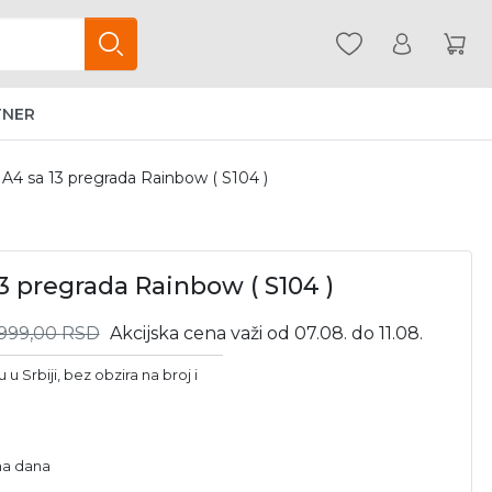
TNER
 A4 sa 13 pregrada Rainbow ( S104 )
3 pregrada Rainbow ( S104 )
.999,00
RSD
Akcijska cena važi od 07.08. do 11.08.
u Srbiji, bez obzira na broj i
dna dana