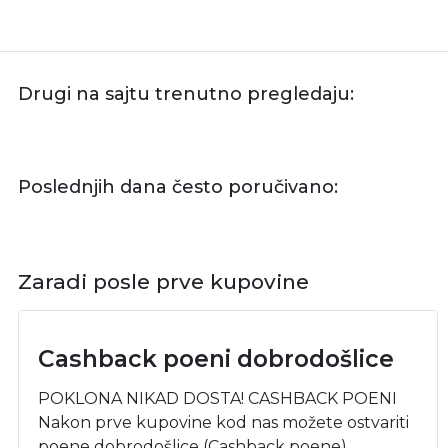
Drugi na sajtu trenutno pregledaju:
Poslednjih dana često poručivano:
Zaradi posle prve kupovine
Cashback poeni dobrodošlice
POKLONA NIKAD DOSTA! CASHBACK POENI
Nakon prve kupovine kod nas možete ostvariti
poene dobrodošlice (Cashback poene).