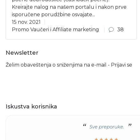
Kreirajte nalog na našem portalu i nakon prve
isporučene porudžbine osvajate...
15 nov. 2021
Promo Vaučeri i Affiliate marketing
38
Newsletter
Želim obaveštenja o sniženjima na e-mail - Prijavi se
Iskustva korisnika
Sve preporuke.
★★★★★
★★★★★