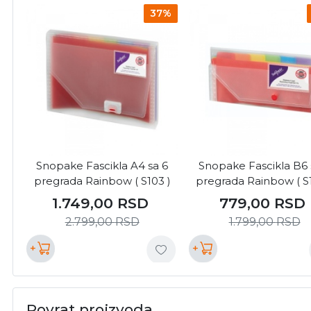
37%
Snopake Fascikla A4 sa 6
Snopake Fascikla B6 
pregrada Rainbow ( S103 )
pregrada Rainbow ( S
1.749,00
RSD
779,00
RSD
2.799,00
RSD
1.799,00
RSD
+
+
Povrat proizvoda