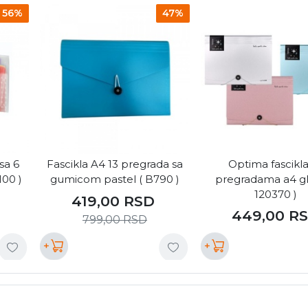
56%
47%
sa 6
Fascikla A4 13 pregrada sa
Optima fascikla
100 )
gumicom pastel ( B790 )
pregradama a4 gli
120370 )
419,00
RSD
449,00
R
799,00
RSD
+
+