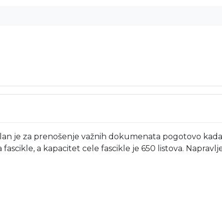
alan je za prenošenje važnih dokumenata pogotovo kada 
ascikle, a kapacitet cele fascikle je 650 listova. Naprav