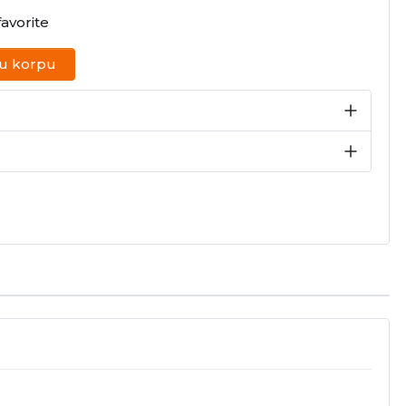
avorite
 u korpu