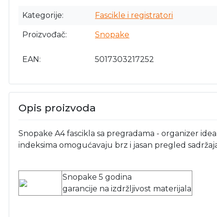
Kategorije
Fascikle i registratori
Proizvođač
Snopake
EAN
5017303217252
Opis proizvoda
Snopake A4 fascikla sa pregradama - organizer ide
indeksima omogućavaju brz i jasan pregled sadržaja f
Snopake 5 godina
garancije na izdržljivost materijala