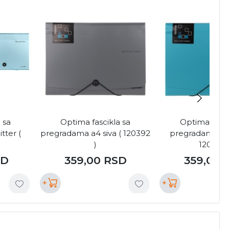
 sa
Optima fascikla sa
Optima fasci
tter (
pregradama a4 siva ( 120392
pregradama a4 
)
120388 
SD
359,00
RSD
359,00
+
+