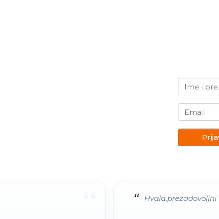
Ime i pr
Email
Prija
“
Hvala,prezadovoljni 