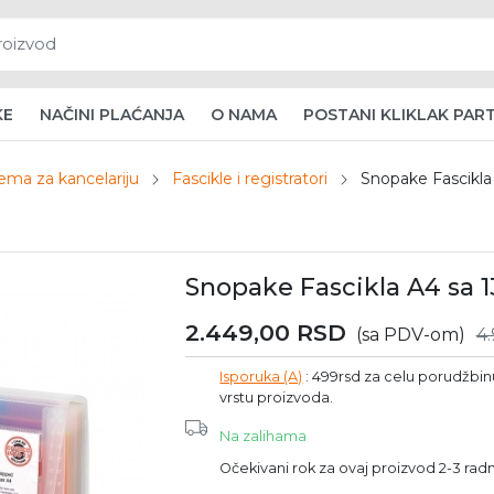
KE
NAČINI PLAĆANJA
O NAMA
POSTANI KLIKLAK PAR
ema za kancelariju
Fascikle i registratori
Snopake Fascikla
Snopake Fascikla A4 sa 1
2.449,00
RSD
(sa PDV-om)
4
Isporuka (A)
: 499rsd za celu porudžbinu 
vrstu proizvoda.
Na zalihama
Očekivani rok za ovaj proizvod 2-3 ra