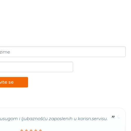
ezime
vite se
“
usugom i ljubaznošću zaposlenih u korisn.servisu.
★★★★★
★★★★★