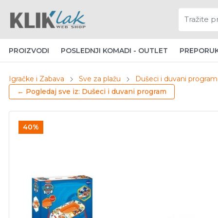
PROIZVODI
POSLEDNJI KOMADI - OUTLET
PREPORU
Igračke i Zabava
Sve za plažu
Dušeci i duvani program
← Pogledaj sve iz: Dušeci i duvani program
40%