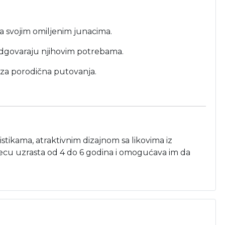
sa svojim omiljenim junacima.
 odgovaraju njihovim potrebama.
 za porodična putovanja.
tikama, atraktivnim dizajnom sa likovima iz
 decu uzrasta od 4 do 6 godina i omogućava im da