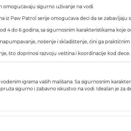
ajn omogućavaju sigurno uživanje na vodi.
ima iz Paw Patrol serije omogućava deci da se zabavljaju 
 od 4 do 6 godina, sa sigurnosnim karakteristikama koje
napumpavanje, nošenje i skladištenje, čini ga praktičnim
anje, što doprinosi razvoju veština i koordinacije kod dece.
odenim igrama vaših mališana. Sa sigurnosnim karakteris
 pruža sigurno i zabavno iskustvo na vodi. Idealan je za