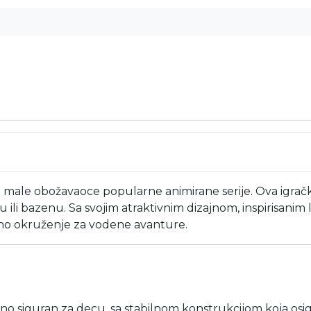
 male obožavaoce popularne animirane serije. Ova igračk
ili bazenu. Sa svojim atraktivnim dizajnom, inspirisanim l
vno okruženje za vodene avanture.
o siguran za decu, sa stabilnom konstrukcijom koja osig