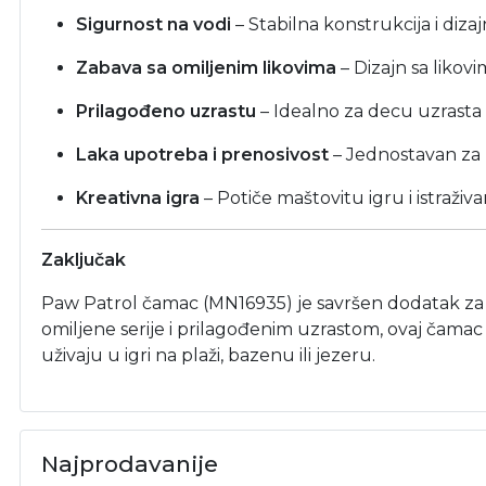
Sigurnost na vodi
– Stabilna konstrukcija i diz
Zabava sa omiljenim likovima
– Dizajn sa likov
Prilagođeno uzrastu
– Idealno za decu uzrasta
Laka upotreba i prenosivost
– Jednostavan za 
Kreativna igra
– Potiče maštovitu igru i istraživ
Zaključak
Paw Patrol čamac (MN16935) je savršen dodatak za v
omiljene serije i prilagođenim uzrastom, ovaj čamac
uživaju u igri na plaži, bazenu ili jezeru.
Najprodavanije