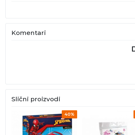
Komentari
D
Slični proizvodi
40%