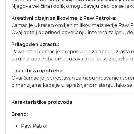
Njegova veličina i oblik omogućavaju deci da se lak
Kreativni dizajn sa likovima iz Paw Patrol-a:
Čamac je ukrašen omiljenim likovima iz serije Paw Pa
Ovaj detalj doprinosi povećanju interesa za igru, do
Prilagođen uzrastu:
Paw Patrol čamac je preporučen za decu uzrasta od 4
sigurna upotreba omogućava deci da se zabavljaju i
Laka i brza upotreba:
Ovaj čamac je jednostavan za napumpavanje i sprem
dimenzijama kada je u ispražnjenom stanju, lako se mo
Karakteristike proizvoda
Brend:
Paw Patrol