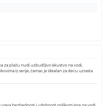
a za plažu nudi uzbudljivo iskustvo na vodi,
ikovima iz serije, čamac je idealan za decu uzrasta
urava bezbednost i udobnost prilikom igre na vodi.