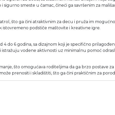
o i sigurno smeste u čamac, čineći ga savršenim za mališa
trol, što ga čini atraktivnim za decu i pruža im mogućnos
k istovremeno podstiče maštovite i kreativne igre.
 do 6 godina, sa dizajnom koji je specifično prilagođen
 istražuju vodene aktivnosti uz minimalnu pomoć odrasl
anje, što omogućava roditeljima da ga brzo postave za i
že prenositi i skladištiti, što ga čini praktičnim za poro