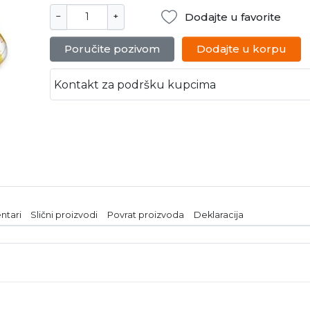
Dodajte u favorite
−
+
Poručite pozivom
Dodajte u korpu
Kontakt za podršku kupcima
ntari
Slični proizvodi
Povrat proizvoda
Deklaracija