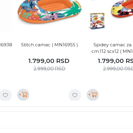
16938
Stitch camac ( MN16955 )
Spidey camac za
cm.112 scx12 ( MN1
1.799,00
RSD
1.799,00
R
2.999,00
RSD
2.999,00
RS
+
+