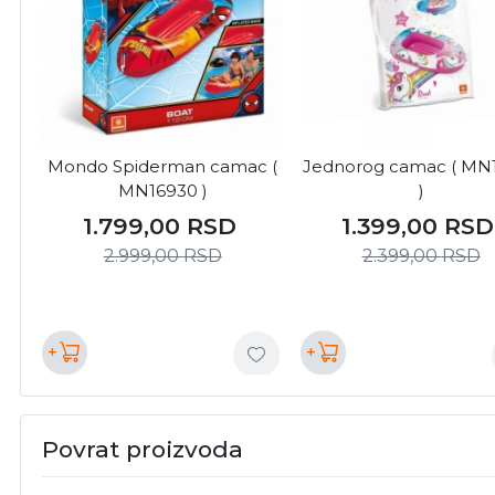
Mondo Spiderman camac (
Jednorog camac ( MN
MN16930 )
)
1.799,00
RSD
1.399,00
RSD
2.999,00
RSD
2.399,00
RSD
+
+
Povrat proizvoda