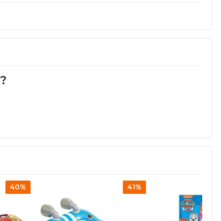
d?
40%
41%