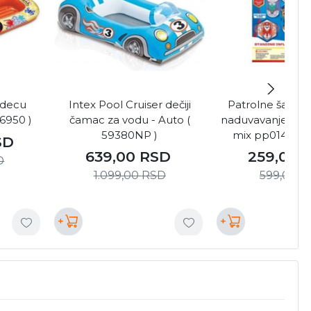
 decu
Intex Pool Cruiser dečiji
Patrolne šape -
6950 )
čamac za vodu - Auto (
naduvavanje 20cm
59380NP )
mix pp014 ( 98
SD
639,00
RSD
259,00
D
1.099,00
RSD
599,00
R
+
+