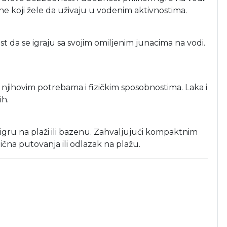
ne koji žele da uživaju u vodenim aktivnostima.
t da se igraju sa svojim omiljenim junacima na vodi.
 njihovim potrebama i fizičkim sposobnostima. Laka i
ih.
gru na plaži ili bazenu. Zahvaljujući kompaktnim
dična putovanja ili odlazak na plažu.