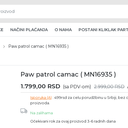
KE
NAČINI PLAĆANJA
O NAMA
POSTANI KLIKLAK PAR
Paw patrol camac ( MN16935 )
Paw patrol camac ( MN16935 )
1.799,00
RSD
(sa PDV-om)
2.999,00
RSD
Isporuka (A)
: 499rsd za celu porudžbinu u Srbiji, bez o
proizvoda.
Na zalihama
Očekivani rok za ovaj proizvod 3-6 radnih dana