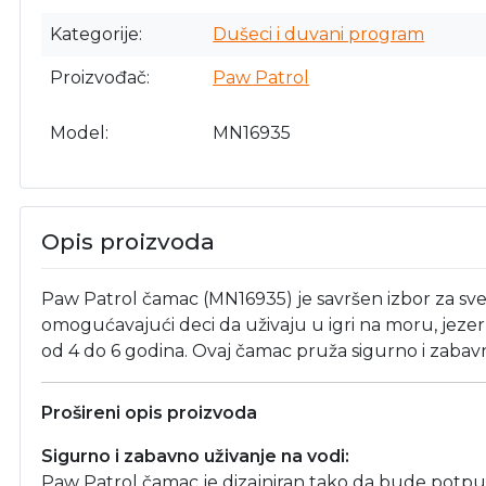
Kategorije
Dušeci i duvani program
Proizvođač
Paw Patrol
Model
MN16935
Opis proizvoda
Paw Patrol čamac (MN16935) je savršen izbor za sve
omogućavajući deci da uživaju u igri na moru, jezeru 
od 4 do 6 godina. Ovaj čamac pruža sigurno i zaba
Prošireni opis proizvoda
Sigurno i zabavno uživanje na vodi:
Paw Patrol čamac je dizajniran tako da bude potpun