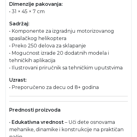
Dimenzije pakovanja:
• 31 × 45 × 7 cm
Sadržaj:
• Komponente za izgradnju motorizovanog
spasilačkog helikoptera
• Preko 250 delova za sklapanje
• Mogućnost izrade 20 dodatnih modela i
tehničkih aplikacija
• Ilustrovani priručnik sa tehničkim uputstvima
Uzrast:
• Preporučeno za decu od 8+ godina
Prednosti proizvoda
•
Edukativna vrednost
– Uči dete osnovama
mehanike, dinamike i konstrukcije na praktičan
način.