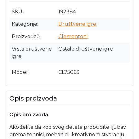
SKU
192384
Kategorije
Društvene igre
Proizvođač
Clementoni
Vrsta društvene
Ostale društvene igre
igre
Model
CL75063
Opis proizvoda
Opis proizvoda
Ako želite da kod svog deteta probudite ljubav
prema tehnici, mehanici i kreativnom stvaranju,