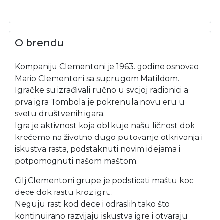
O brendu
Kompaniju Clementoni je 1963. godine osnovao
Mario Clementoni sa suprugom Matildom.
Igračke su izrađivali ručno u svojoj radionici a
prva igra Tombola je pokrenula novu eru u
svetu društvenih igara.
Igra je aktivnost koja oblikuje našu ličnost dok
krećemo na životno dugo putovanje otkrivanja i
iskustva rasta, podstaknuti novim idejama i
potpomognuti našom maštom.
Cilj Clementoni grupe je podsticati maštu kod
dece dok rastu kroz igru.
Neguju rast kod dece i odraslih tako što
kontinuirano razvijaju iskustva igre i otvaraju