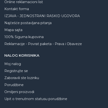
Online reklamacioni list
Kontakt forma
IZJAVA - JEDNOSTRANI RASKID UGOVORA
Najčešće postavljana pitanja
Mapa sajta
100% Sigurna kupovina
Reklamacije - Povrat paketa - Prava i Obaveze
NALOG KORISNIKA
Moj nalog
Registrujte se
Zaboravili ste lozinku
Porudžbine
Omiljeni proizvodi
Upit o trenutnom statusu porudžbine