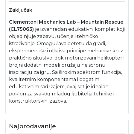
Zaključak
Clementoni Mechanics Lab – Mountain Rescue
(CL75063)
je izvanredan edukativni komplet koji
objedinjuje zabavu, učenje i tehničko
istraživanje. Omogućava detetu da gradi,
eksperimentiše i otkriva principe mehanike kroz
praktično iskustvo, dok motorizovani helikopter i
brojni dodatni modeli pružaju neiscrpnu
inspiraciju za igru. Sa širokim spektrom funkcija,
kvalitetnim komponentama i bogatim
edukativnim sadržajem, ovaj set je idealan
poklon za svakog mladog ljubitelja tehnike i
konstruktorskih izazova.
Najprodavanije