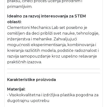
praksu, čineći proces učenja prirodnim i
primamljivim.
Idealno za razvoj interesovanja za STEM
oblasti:
Clementoni Mechanics Lab set posebno je
osmišljen da deci približi svet nauke, tehnologije,
inženjerstva i mehanike. Zahvaljujući
mogućnosti eksperimentisanja, kombinovanja i
kreiranja različitih modela, podstiče radoznalost i
razvija samopouzdanje kroz uspešno rešavanje
praktičnih izazova.
Karakteristike proizvoda
Materijal:
• Visokokvalitetna i izdržljiva plastika pogodna za
dugotrajnu upotrebu