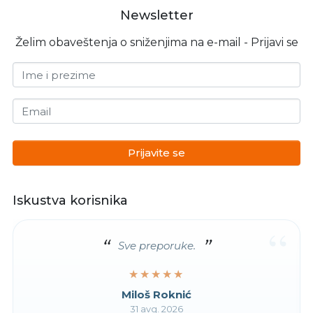
Newsletter
Želim obaveštenja o sniženjima na e-mail - Prijavi se
Ime i prezime
Email
Prijavite se
Iskustva korisnika
“
Sve preporuke.
★★★★★
★★★★★
Miloš Roknić
31 avg. 2026