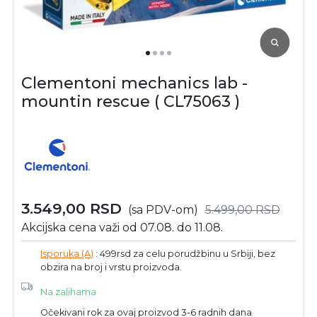
Clementoni mechanics lab -
mountin rescue ( CL75063 )
3.549,00
RSD
(sa PDV-om)
5.499,00
RSD
Akcijska cena važi od 07.08. do 11.08.
Isporuka (A)
: 499rsd za celu porudžbinu u Srbiji, bez
obzira na broj i vrstu proizvoda.
Na zalihama
Očekivani rok za ovaj proizvod 3-6 radnih dana