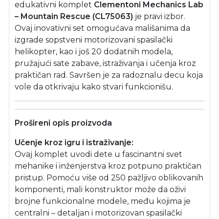
edukativni komplet
Clementoni Mechanics Lab
– Mountain Rescue (CL75063)
je pravi izbor.
Ovaj inovativni set omogućava mališanima da
izgrade sopstveni motorizovani spasilački
helikopter, kao i još 20 dodatnih modela,
pružajući sate zabave, istraživanja i učenja kroz
praktičan rad. Savršen je za radoznalu decu koja
vole da otkrivaju kako stvari funkcionišu.
Prošireni opis proizvoda
Učenje kroz igru i istraživanje:
Ovaj komplet uvodi dete u fascinantni svet
mehanike i inženjerstva kroz potpuno praktičan
pristup. Pomoću više od 250 pažljivo oblikovanih
komponenti, mali konstruktor može da oživi
brojne funkcionalne modele, među kojima je
centralni – detaljan i motorizovan spasilački