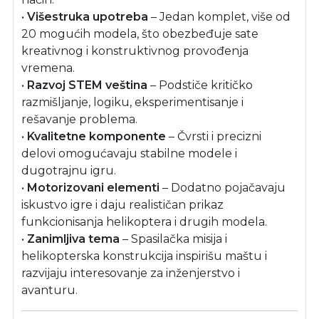
•
Višestruka upotreba
– Jedan komplet, više od
20 mogućih modela, što obezbeđuje sate
kreativnog i konstruktivnog provođenja
vremena.
•
Razvoj STEM veština
– Podstiče kritičko
razmišljanje, logiku, eksperimentisanje i
rešavanje problema.
•
Kvalitetne komponente
– Čvrsti i precizni
delovi omogućavaju stabilne modele i
dugotrajnu igru.
•
Motorizovani elementi
– Dodatno pojačavaju
iskustvo igre i daju realističan prikaz
funkcionisanja helikoptera i drugih modela.
•
Zanimljiva tema
– Spasilačka misija i
helikopterska konstrukcija inspirišu maštu i
razvijaju interesovanje za inženjerstvo i
avanturu.