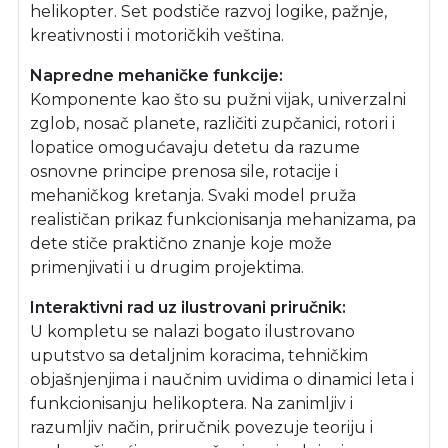
helikopter. Set podstiče razvoj logike, pažnje,
kreativnosti i motoričkih veština.
Napredne mehaničke funkcije:
Komponente kao što su pužni vijak, univerzalni
zglob, nosač planete, različiti zupčanici, rotori i
lopatice omogućavaju detetu da razume
osnovne principe prenosa sile, rotacije i
mehaničkog kretanja. Svaki model pruža
realističan prikaz funkcionisanja mehanizama, pa
dete stiče praktično znanje koje može
primenjivati i u drugim projektima.
Interaktivni rad uz ilustrovani priručnik:
U kompletu se nalazi bogato ilustrovano
uputstvo sa detaljnim koracima, tehničkim
objašnjenjima i naučnim uvidima o dinamici leta i
funkcionisanju helikoptera. Na zanimljiv i
razumljiv način, priručnik povezuje teoriju i