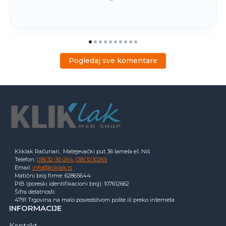
Pogledaj sve komentare
Kliklak Računari, Matejevački put 36 lamela e1, Niš
Telefon:
018/32-30-264
,
018/3230265
Email:
info@kliklak.rs
Matični broj firme: 62865644
PIB (poreski identifikacioni broj): 107612662
Šifra delatnosti:
4791 Trgovina na malo posredstvom pošte ili preko interneta
INFORMACIJE