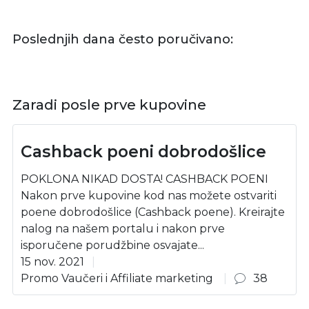
Poslednjih dana često poručivano:
Zaradi posle prve kupovine
Cashback poeni dobrodošlice
POKLONA NIKAD DOSTA! CASHBACK POENI
Nakon prve kupovine kod nas možete ostvariti
poene dobrodošlice (Cashback poene). Kreirajte
nalog na našem portalu i nakon prve
isporučene porudžbine osvajate...
15 nov. 2021
Promo Vaučeri i Affiliate marketing
38