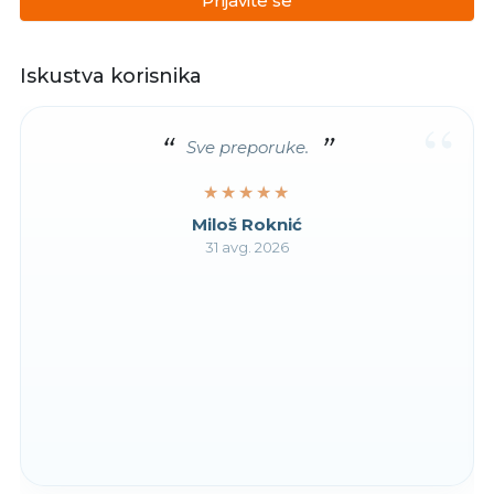
Prijavite se
Iskustva korisnika
“
Sve preporuke.
★★★★★
★★★★★
Miloš Roknić
31 avg. 2026