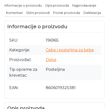
Informacije o proizvodu
Opis proizvoda
Najprodavanije
Komentari
Slični proizvodi
Povrat proizvoda
Deklaracija
Informacije o proizvodu
SKU
196965
Kategorije
Ćebe i posteljina za bebe
Proizvođač
Deksi
Tip opreme za
Posteljina
krevetac
EAN
8606019325381
Opis proizvoda