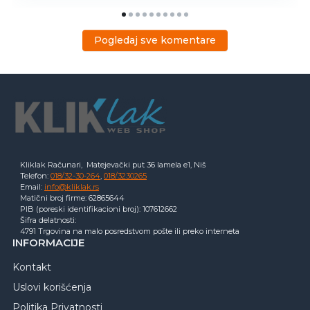
Pogledaj sve komentare
Kliklak Računari, Matejevački put 36 lamela e1, Niš
Telefon:
018/32-30-264
,
018/3230265
Email:
info@kliklak.rs
Matični broj firme: 62865644
PIB (poreski identifikacioni broj): 107612662
Šifra delatnosti:
4791 Trgovina na malo posredstvom pošte ili preko interneta
INFORMACIJE
Kontakt
Uslovi korišćenja
Politika Privatnosti