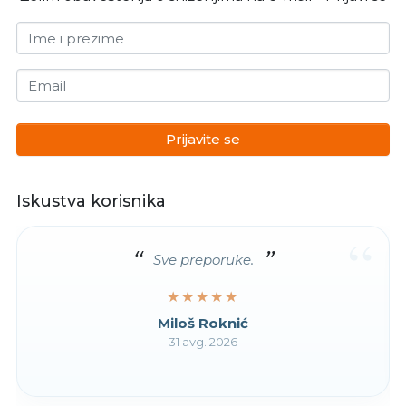
Ime i prezime
Email
Prijavite se
Iskustva korisnika
“
Sve preporuke.
★★★★★
★★★★★
Miloš Roknić
31 avg. 2026