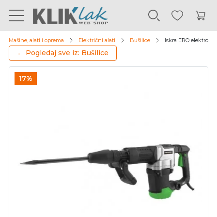
Mašine, alati i oprema
Električni alati
Bušilice
Iskra ERO elektropn
← Pogledaj sve iz: Bušilice
17%