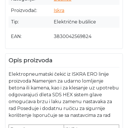
Proizvođač
Iskra
Tip
Električne bušilice
EAN
3830042569824
Opis proizvoda
Elektropneumatski čekić iz ISKRA ERO linije
proizvoda Namenjen za udarno lomljenje
betona ili kamena, kao i za klesanje uz upotrebu
odgovarajući dleta SDS HEX sistem glave
omogućava brzu i laku zamenu nastavaka za
rad Poseduje i dodatnu ručicu za sigurnije
korištenje Isporučuje se sa nastavcima za rad