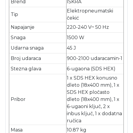
Brend
ISKRA
Elektropneumatski
Tip
čekić
Napajanje
220-240 V~ 50 Hz
Snaga
1500 W
Udarna snaga
45 J
Broj udaraca
900-2100 udaracamin-1
Stezna glava
6-ugaona (SDS HEX)
1 x SDS HEX konusno
dleto (18x400 mm), 1 x
SDS HEX pločasto
Pribor
dleto (18x400 mm), 1 x
6-ugaoni ključ, 2 x
inbus ključ, 1 x dodatna
ručica
Masa
10.87 kg