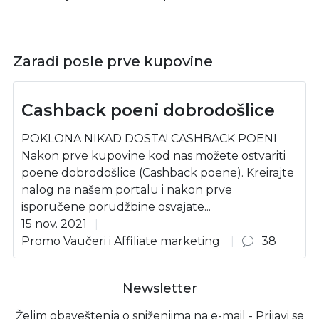
Zaradi posle prve kupovine
Cashback poeni dobrodošlice
POKLONA NIKAD DOSTA! CASHBACK POENI
Nakon prve kupovine kod nas možete ostvariti
poene dobrodošlice (Cashback poene). Kreirajte
nalog na našem portalu i nakon prve
isporučene porudžbine osvajate...
15 nov. 2021
Promo Vaučeri i Affiliate marketing
38
Newsletter
Želim obaveštenja o sniženjima na e-mail - Prijavi se