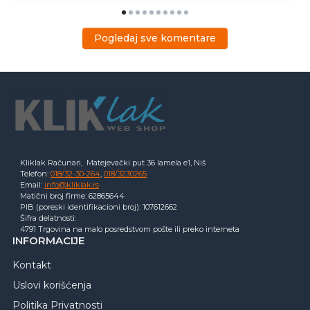
Pogledaj sve komentare
Kliklak Računari, Matejevački put 36 lamela e1, Niš
Telefon:
018/32-30-264
,
018/3230265
Email:
info@kliklak.rs
Matični broj firme: 62865644
PIB (poreski identifikacioni broj): 107612662
Šifra delatnosti:
4791 Trgovina na malo posredstvom pošte ili preko interneta
INFORMACIJE
Kontakt
Uslovi korišćenja
Politika Privatnosti