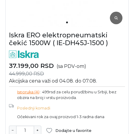
Iskra ERO elektropneumatski
čekić 1500W ( IE-DH45J-1500 )
37.199,00
RSD
(sa PDV-om)
44.999,00
RSD
Akcijska cena važi od 04.08. do 07.08.
Isporuka (A)
: 499rsd za celu porudžbinu u Srbiji, bez
obzira na broj i vrstu proizvoda.
Poslednji komadi
Očekivani rok za ovaj proizvod 1-3 radna dana
−
+
Dodajte u favorite