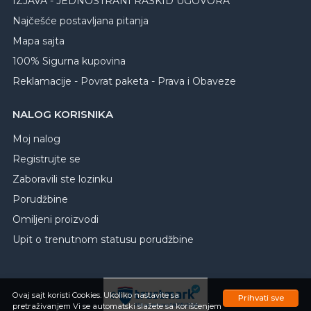
IZJAVA - JEDNOSTRANI RASKID UGOVORA
Najčešće postavljana pitanja
Mapa sajta
100% Sigurna kupovina
Reklamacije - Povrat paketa - Prava i Obaveze
NALOG KORISNIKA
Moj nalog
Registrujte se
Zaboravili ste lozinku
Porudžbine
Omiljeni proizvodi
Upit o trenutnom statusu porudžbine
Ovaj sajt koristi Cookies. Ukoliko nastavite sa
Prihvati sve
pretraživanjem Vi se automatski slažete sa korišćenjem