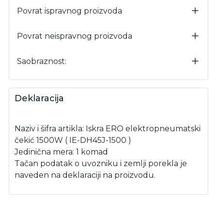
Povrat ispravnog proizvoda
Povrat neispravnog proizvoda
Saobraznost:
Deklaracija
Naziv i šifra artikla: Iskra ERO elektropneumatski
čekić 1500W ( IE-DH45J-1500 )
Jedinična mera: 1 komad
Tačan podatak o uvozniku i zemlji porekla je
naveden na deklaraciji na proizvodu.