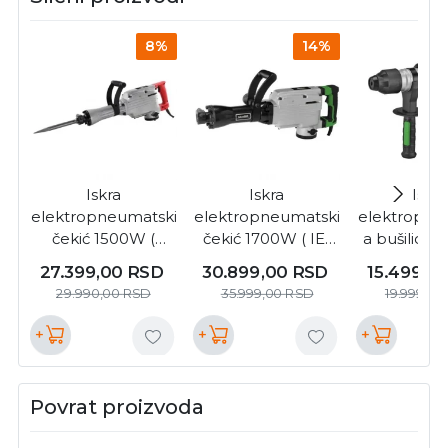
8%
14%
Iskra
Iskra
Iskra
elektropneumatski
elektropneumatski
elektropne
čekić 1500W (
čekić 1700W ( IE-
a bušilica 
DH1500-HEX )
DH65M-1700 )
IE-RH32K-
27.399,00
RSD
30.899,00
RSD
15.499,0
29.990,00
RSD
35.999,00
RSD
19.999,00
+
+
+
Povrat proizvoda