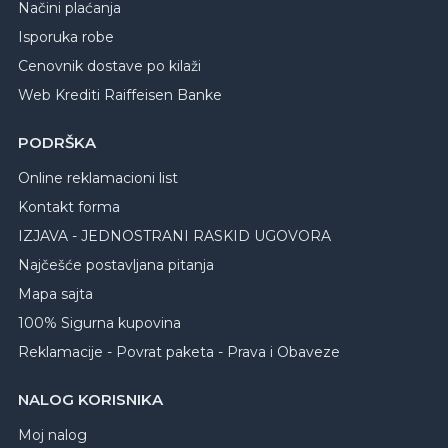
Načini plaćanja
Isporuka robe
Cenovnik dostave po kilaži
Web Krediti Raiffeisen Banke
PODRŠKA
Online reklamacioni list
Kontakt forma
IZJAVA - JEDNOSTRANI RASKID UGOVORA
Najčešće postavljana pitanja
Mapa sajta
100% Sigurna kupovina
Reklamacije - Povrat paketa - Prava i Obaveze
NALOG KORISNIKA
Moj nalog