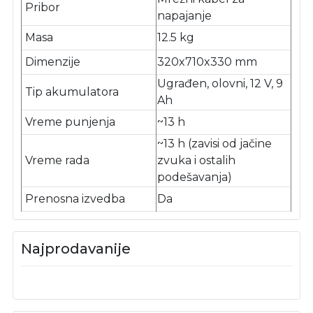
Pribor
napajanje
Masa
12.5 kg
Dimenzije
320x710x330 mm
Ugrađen, olovni, 12 V, 9
Tip akumulatora
Ah
Vreme punjenja
~13 h
~13 h (zavisi od jačine
Vreme rada
zvuka i ostalih
podešavanja)
Prenosna izvedba
Da
Najprodavanije