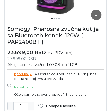
Somogyi Prenosna zvučna kutija
sa Bluetooth konek. 120W (
PAR2400BT )
23.699,00
RSD
(sa PDV-om)
27.999,00
RSD
Akcijska cena važi od 07.08. do 11.08.
Isporuka (A)
: 499rsd za celu porudžbinu u Srbiji, bez
obzira na broj i vrstu proizvoda.
Na zalihama
Očekivani rok za ovaj proizvod 1-3 radna dana
−
+
Dodajte u favorite