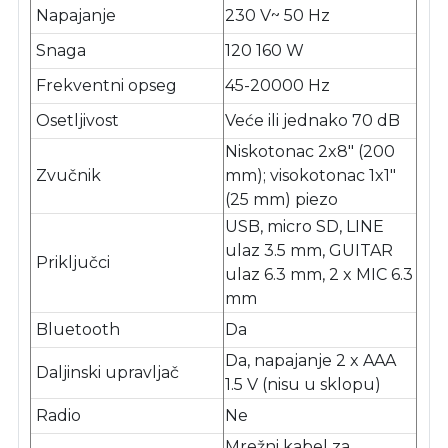
Napajanje
230 V~ 50 Hz
Snaga
120 160 W
Frekventni opseg
45-20000 Hz
Osetljivost
Veće ili jednako 70 dB
Niskotonac 2x8" (200
Zvučnik
mm); visokotonac 1x1"
(25 mm) piezo
USB, micro SD, LINE
ulaz 3.5 mm, GUITAR
Priključci
ulaz 6.3 mm, 2 x MIC 6.3
mm
Bluetooth
Da
Da, napajanje 2 x AAA
Daljinski upravljač
1.5 V (nisu u sklopu)
Radio
Ne
Mrežni kabel za