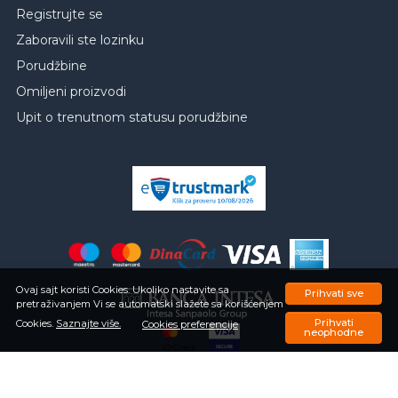
Registrujte se
Zaboravili ste lozinku
Porudžbine
Omiljeni proizvodi
Upit o trenutnom statusu porudžbine
Ovaj sajt koristi Cookies. Ukoliko nastavite sa
Prihvati sve
pretraživanjem Vi se automatski slažete sa korišćenjem
Prihvati
Cookies.
Saznajte više.
Cookies preferencije
neophodne