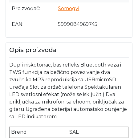
Proizvođač
Somogyi
EAN
5999084969745
Opis proizvoda
Dupli niskotonac, bas refleks Bluetooth veza i
TWS funkcija za bežično povezivanje dva
zvučnika MP3 reprodukcija sa USBmicroSD
uređaja Slot za držač telefona Spektakularan
LED svetlosni efekat (može se isključiti) Dva
priključka za mikrofon, sa ehoom, priključak za
gitaru Ugrađena baterija i automatsko punjenje
sa LED indikatorom
Brend
SAL