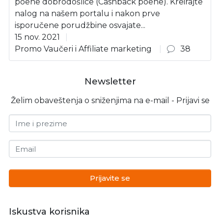
poene dobrodošlice (Cashback poene). Kreirajte
nalog na našem portalu i nakon prve
isporučene porudžbine osvajate...
15 nov. 2021
Promo Vaučeri i Affiliate marketing
38
Newsletter
Želim obaveštenja o sniženjima na e-mail - Prijavi se
Ime i prezime
Email
Prijavite se
Iskustva korisnika