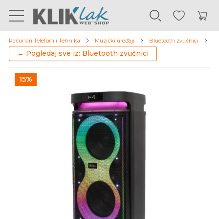
Računari Telefoni i Tehnika
Muzički uređaji
Bluetooth zvučnici
So
← Pogledaj sve iz: Bluetooth zvučnici
15%