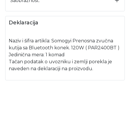
Saobraznost:
Deklaracija
Naziv i šifra artikla: Somogyi Prenosna zvučna
kutija sa Bluetooth konek. 120W ( PAR2400BT )
Jedinična mera: 1 komad
Tačan podatak o uvozniku i zemlji porekla je
naveden na deklaraciji na proizvodu.