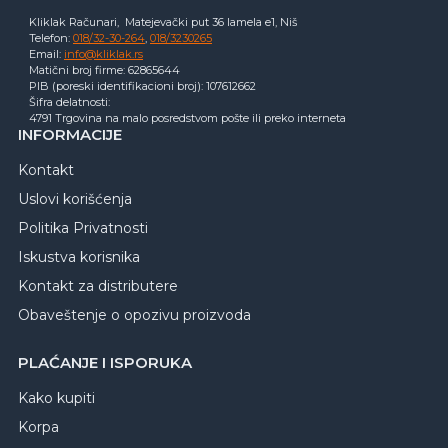
Kliklak Računari, Matejevački put 36 lamela e1, Niš
Telefon:
018/32-30-264
,
018/3230265
Email:
info@kliklak.rs
Matični broj firme: 62865644
PIB (poreski identifikacioni broj): 107612662
Šifra delatnosti:
4791 Trgovina na malo posredstvom pošte ili preko interneta
INFORMACIJE
Kontakt
Uslovi korišćenja
Politika Privatnosti
Iskustva korisnika
Kontakt za distributere
Obaveštenje o opozivu proizvoda
PLAĆANJE I ISPORUKA
Kako kupiti
Korpa