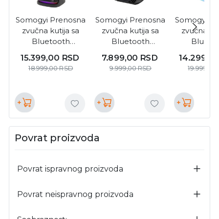
Somogyi Prenosna
Somogyi Prenosna
Somogyi Pr
zvučna kutija sa
zvučna kutija sa
zvučna kut
Bluetooth
Bluetooth
Blueto
konekcijom 25W (
konekcijom 25W (
konekcijom
15.399,00
RSD
7.899,00
RSD
14.299,0
PAR2100BT )
PAR20BTC )
PAR216
18.999,00
RSD
9.999,00
RSD
19.999,00
+
+
+
Povrat proizvoda
Povrat ispravnog proizvoda
Povrat neispravnog proizvoda