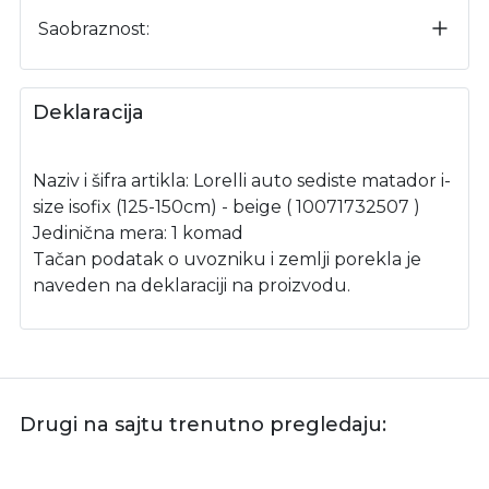
Saobraznost:
Deklaracija
Naziv i šifra artikla: Lorelli auto sediste matador i-
size isofix (125-150cm) - beige ( 10071732507 )
Jedinična mera: 1 komad
Tačan podatak o uvozniku i zemlji porekla je
naveden na deklaraciji na proizvodu.
Drugi na sajtu trenutno pregledaju: