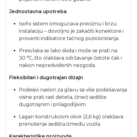
Jednostavna upotreba
Isofix sistem omogućava preciznu i brzu
instalaciju – dovoljno je zakačiti konektore i
proveriti indikatore tačnog pozicioniranja.
Presvlaka se lako skida i može se prati na
30 °C, što olakšava održavanje čistote čak i
nakon nepredviđenih nezgoda.
Fleksibilan i dugotrajan dizajn
Podesivi naslon za glavu sa više podešavanja
visine prati rast deteta, čineći sedište
dugotrajnim i prilagodljivim.
Lagan konstrukcioni okvir (2,6 kg) olakšava
prenošenje sedišta između vozila.
Karakteristike proizvoda