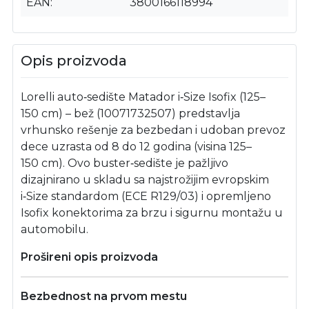
EAN
3800166118994
Opis proizvoda
Lorelli auto‑sedište Matador i‑Size Isofix (125–
150 cm) – bež (10071732507) predstavlja
vrhunsko rešenje za bezbedan i udoban prevoz
dece uzrasta od 8 do 12 godina (visina 125–
150 cm). Ovo buster‑sedište je pažljivo
dizajnirano u skladu sa najstrožijim evropskim
i‑Size standardom (ECE R129/03) i opremljeno
Isofix konektorima za brzu i sigurnu montažu u
automobilu.
Prošireni opis proizvoda
Bezbednost na prvom mestu