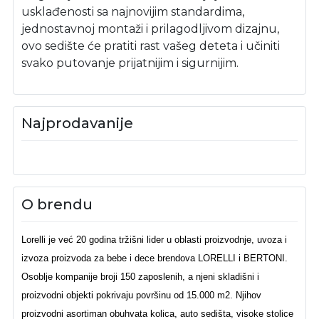
usklađenosti sa najnovijim standardima,
jednostavnoj montaži i prilagodljivom dizajnu,
ovo sedište će pratiti rast vašeg deteta i učiniti
svako putovanje prijatnijim i sigurnijim.
Najprodavanije
O brendu
Lorelli je već 20 godina tržišni lider u oblasti proizvodnje, uvoza i
izvoza proizvoda za bebe i dece brendova LORELLI i BERTONI.
Osoblje kompanije broji 150 zaposlenih, a njeni skladišni i
proizvodni objekti pokrivaju površinu od 15.000 m2. Njihov
proizvodni asortiman obuhvata kolica, auto sedišta, visoke stolice