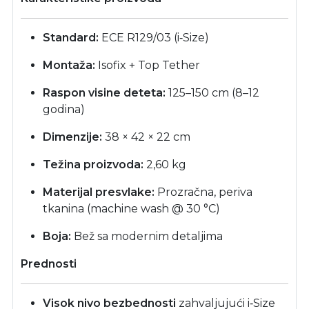
Standard:
ECE R129/03 (i‑Size)
Montaža:
Isofix + Top Tether
Raspon visine deteta:
125–150 cm (8–12
godina)
Dimenzije:
38 × 42 × 22 cm
Težina proizvoda:
2,60 kg
Materijal presvlake:
Prozračna, periva
tkanina (machine wash @ 30 °C)
Boja:
Bež sa modernim detaljima
Prednosti
Visok nivo bezbednosti
zahvaljujući i‑Size