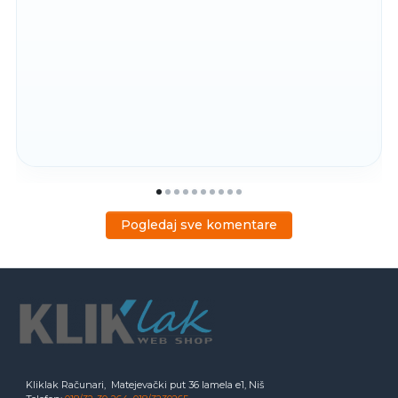
Pogledaj sve komentare
Kliklak Računari, Matejevački put 36 lamela e1, Niš