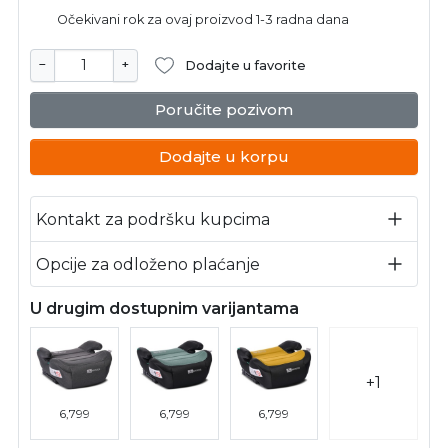
Očekivani rok za ovaj proizvod 1-3 radna dana
−
+
Dodajte u favorite
Poručite pozivom
Dodajte u korpu
Kontakt za podršku kupcima
Opcije za odloženo plaćanje
U drugim dostupnim varijantama
+1
6,799
6,799
6,799