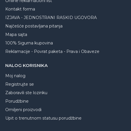
Online reklamacioni list
Kontakt forma
IZJAVA - JEDNOSTRANI RASKID UGOVORA
Najčešće postavljana pitanja
Mapa sajta
100% Sigurna kupovina
Reklamacije - Povrat paketa - Prava i Obaveze
NALOG KORISNIKA
Moj nalog
Registrujte se
Zaboravili ste lozinku
Porudžbine
Omiljeni proizvodi
Upit o trenutnom statusu porudžbine