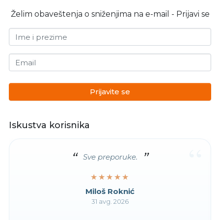
Želim obaveštenja o sniženjima na e-mail - Prijavi se
Ime i prezime
Email
Prijavite se
Iskustva korisnika
“
Sve preporuke.
★★★★★
★★★★★
Miloš Roknić
31 avg. 2026