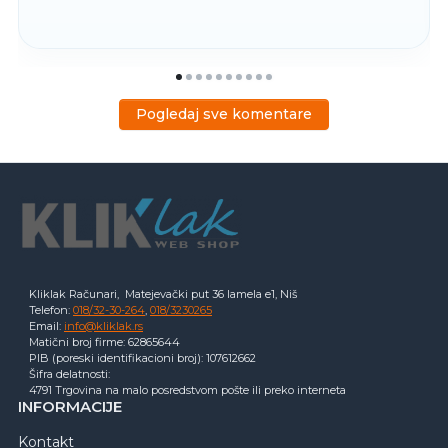
Pogledaj sve komentare
Kliklak Računari, Matejevački put 36 lamela e1, Niš
Telefon:
018/32-30-264
,
018/3230265
Email:
info@kliklak.rs
Matični broj firme: 62865644
PIB (poreski identifikacioni broj): 107612662
Šifra delatnosti:
4791 Trgovina na malo posredstvom pošte ili preko interneta
INFORMACIJE
Kontakt