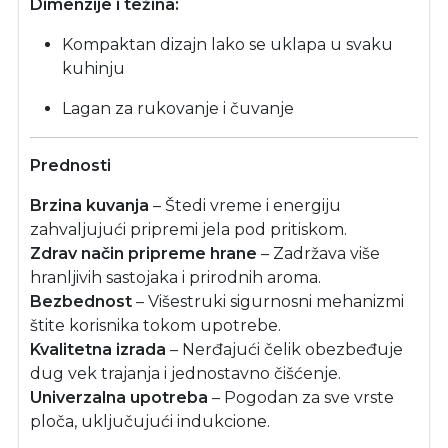
Dimenzije i težina:
Kompaktan dizajn lako se uklapa u svaku
kuhinju
Lagan za rukovanje i čuvanje
Prednosti
Brzina kuvanja
– Štedi vreme i energiju
zahvaljujući pripremi jela pod pritiskom.
Zdrav način pripreme hrane
– Zadržava više
hranljivih sastojaka i prirodnih aroma.
Bezbednost
– Višestruki sigurnosni mehanizmi
štite korisnika tokom upotrebe.
Kvalitetna izrada
– Nerđajući čelik obezbeđuje
dug vek trajanja i jednostavno čišćenje.
Univerzalna upotreba
– Pogodan za sve vrste
ploča, uključujući indukcione.