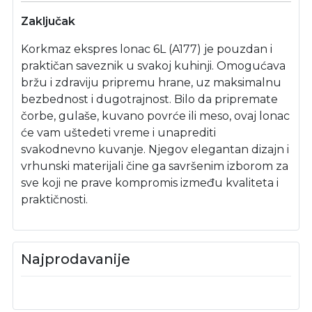
Zaključak
Korkmaz ekspres lonac 6L (A177) je pouzdan i
praktičan saveznik u svakoj kuhinji. Omogućava
bržu i zdraviju pripremu hrane, uz maksimalnu
bezbednost i dugotrajnost. Bilo da pripremate
čorbe, gulaše, kuvano povrće ili meso, ovaj lonac
će vam uštedeti vreme i unaprediti
svakodnevno kuvanje. Njegov elegantan dizajn i
vrhunski materijali čine ga savršenim izborom za
sve koji ne prave kompromis između kvaliteta i
praktičnosti.
Najprodavanije