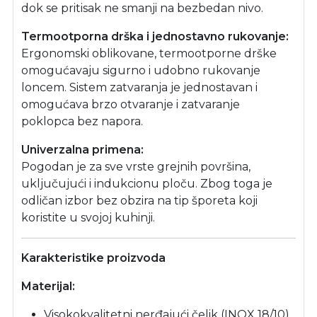
dok se pritisak ne smanji na bezbedan nivo.
Termootporna drška i jednostavno rukovanje:
Ergonomski oblikovane, termootporne drške
omogućavaju sigurno i udobno rukovanje
loncem. Sistem zatvaranja je jednostavan i
omogućava brzo otvaranje i zatvaranje
poklopca bez napora.
Univerzalna primena:
Pogodan je za sve vrste grejnih površina,
uključujući i indukcionu ploču. Zbog toga je
odličan izbor bez obzira na tip šporeta koji
koristite u svojoj kuhinji.
Karakteristike proizvoda
Materijal:
Visokokvalitetni nerđajući čelik (INOX 18/10)