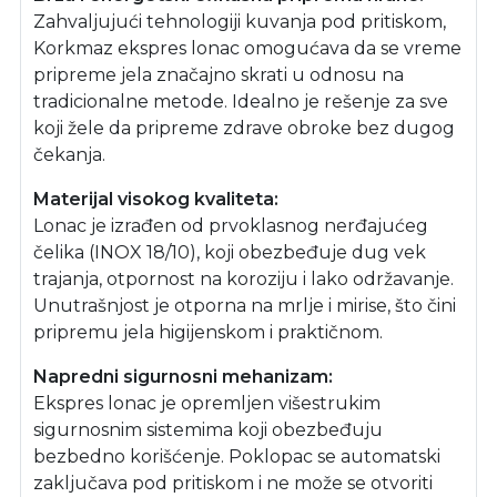
Zahvaljujući tehnologiji kuvanja pod pritiskom,
Korkmaz ekspres lonac omogućava da se vreme
pripreme jela značajno skrati u odnosu na
tradicionalne metode. Idealno je rešenje za sve
koji žele da pripreme zdrave obroke bez dugog
čekanja.
Materijal visokog kvaliteta:
Lonac je izrađen od prvoklasnog nerđajućeg
čelika (INOX 18/10), koji obezbeđuje dug vek
trajanja, otpornost na koroziju i lako održavanje.
Unutrašnjost je otporna na mrlje i mirise, što čini
pripremu jela higijenskom i praktičnom.
Napredni sigurnosni mehanizam:
Ekspres lonac je opremljen višestrukim
sigurnosnim sistemima koji obezbeđuju
bezbedno korišćenje. Poklopac se automatski
zaključava pod pritiskom i ne može se otvoriti