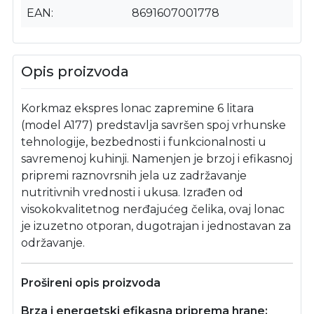
EAN
8691607001778
Opis proizvoda
Korkmaz ekspres lonac zapremine 6 litara
(model A177) predstavlja savršen spoj vrhunske
tehnologije, bezbednosti i funkcionalnosti u
savremenoj kuhinji. Namenjen je brzoj i efikasnoj
pripremi raznovrsnih jela uz zadržavanje
nutritivnih vrednosti i ukusa. Izrađen od
visokokvalitetnog nerđajućeg čelika, ovaj lonac
je izuzetno otporan, dugotrajan i jednostavan za
održavanje.
Prošireni opis proizvoda
Brza i energetski efikasna priprema hrane: