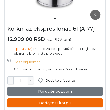
Korkmaz ekspres lonac 6l (A177)
12.999,00
RSD
(sa PDV-om)
Isporuka (A)
: 499rsd za celu porudžbinu u Srbiji, bez
obzira na broj i vrstu proizvoda.
Poslednji komadi
Očekivani rok za ovaj proizvod 2-5 radnih dana
−
+
Dodajte u favorite
Poručite pozivom
Dodajte u korpu