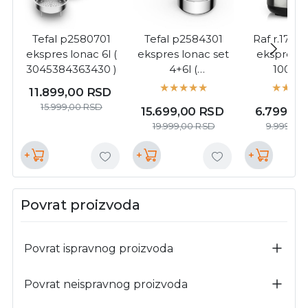
Tefal p2580701
Tefal p2584301
Raf r.177 di
ekspres lonac 6l (
ekspres lonac set
ekspress 
3045384363430 )
4+6l (
1000w 
3045384363676 )
11.899,00
RSD
15.999,00
RSD
15.699,00
RSD
6.799,0
19.999,00
RSD
9.999,00
+
+
+
Povrat proizvoda
Povrat ispravnog proizvoda
Povrat neispravnog proizvoda