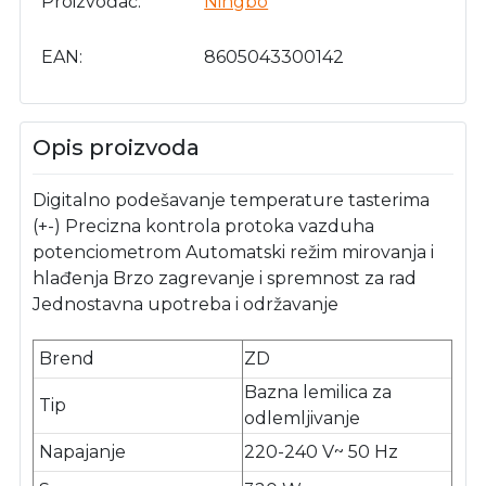
Proizvođač
Ningbo
EAN
8605043300142
Opis proizvoda
Digitalno podešavanje temperature tasterima
(+-) Precizna kontrola protoka vazduha
potenciometrom Automatski režim mirovanja i
hlađenja Brzo zagrevanje i spremnost za rad
Jednostavna upotreba i održavanje
Brend
ZD
Bazna lemilica za
Tip
odlemljivanje
Napajanje
220-240 V~ 50 Hz