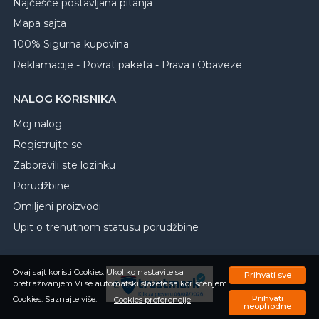
Najčešće postavljana pitanja
Mapa sajta
100% Sigurna kupovina
Reklamacije - Povrat paketa - Prava i Obaveze
NALOG KORISNIKA
Moj nalog
Registrujte se
Zaboravili ste lozinku
Porudžbine
Omiljeni proizvodi
Upit o trenutnom statusu porudžbine
Ovaj sajt koristi Cookies. Ukoliko nastavite sa
Prihvati sve
pretraživanjem Vi se automatski slažete sa korišćenjem
Prihvati
Cookies.
Saznajte više.
Cookies preferencije
neophodne