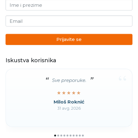
Ime i prezime
Email
Prijavite se
Iskustva korisnika
“
Sve preporuke.
★★★★★
★★★★★
Miloš Roknić
31 avg. 2026