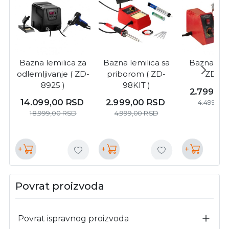
Bazna lemilica za
Bazna lemilica sa
Bazna lemi
odlemljivanje ( ZD-
priborom ( ZD-
ZD-99
8925 )
98KIT )
2.799,0
14.099,00
RSD
2.999,00
RSD
4.499,00
18.999,00
RSD
4.999,00
RSD
+
+
+
Povrat proizvoda
Povrat ispravnog proizvoda