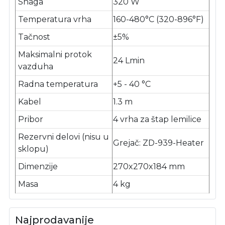
Snaga
320 W
Temperatura vrha
160-480°C (320-896°F)
Tačnost
±5%
Maksimalni protok
24 Lmin
vazduha
Radna temperatura
+5 - 40 °C
Kabel
1.3 m
Pribor
4 vrha za štap lemilice
Rezervni delovi (nisu u
Grejač: ZD-939-Heater
sklopu)
Dimenzije
270x270x184 mm
Masa
4 kg
Najprodavanije