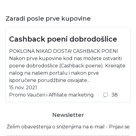
Zaradi posle prve kupovine
Cashback poeni dobrodošlice
POKLONA NIKAD DOSTA! CASHBACK POENI
Nakon prve kupovine kod nas možete ostvariti
poene dobrodošlice (Cashback poene). Kreirajte
nalog na našem portalu i nakon prve
isporučene porudžbine osvajate...
15 nov. 2021
Promo Vaučeri i Affiliate marketing
38
Newsletter
Želim obaveštenja o sniženjima na e-mail - Prijavi se