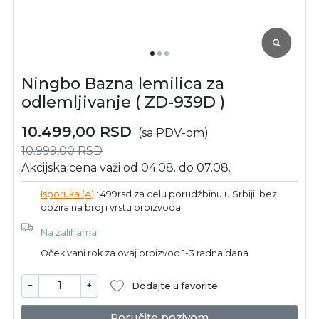
Ningbo Bazna lemilica za
odlemljivanje ( ZD-939D )
10.499,00
RSD
(sa PDV-om)
10.999,00
RSD
Akcijska cena važi od 04.08. do 07.08.
Isporuka (A)
: 499rsd za celu porudžbinu u Srbiji, bez
obzira na broj i vrstu proizvoda.
Na zalihama
Očekivani rok za ovaj proizvod 1-3 radna dana
−
+
Dodajte u favorite
Poručite pozivom