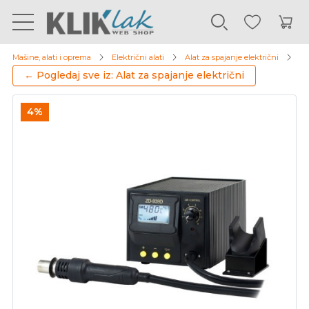
Mašine, alati i oprema
Električni alati
Alat za spajanje električni
Ni
← Pogledaj sve iz: Alat za spajanje električni
4%