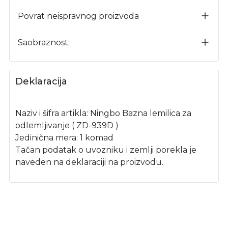
Povrat neispravnog proizvoda
Saobraznost:
Deklaracija
Naziv i šifra artikla: Ningbo Bazna lemilica za
odlemljivanje ( ZD-939D )
Jedinična mera: 1 komad
Tačan podatak o uvozniku i zemlji porekla je
naveden na deklaraciji na proizvodu.