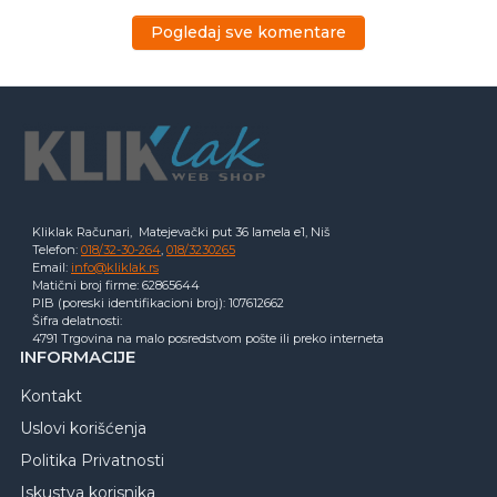
Pogledaj sve komentare
Kliklak Računari, Matejevački put 36 lamela e1, Niš
Telefon:
018/32-30-264
,
018/3230265
Email:
info@kliklak.rs
Matični broj firme: 62865644
PIB (poreski identifikacioni broj): 107612662
Šifra delatnosti:
4791 Trgovina na malo posredstvom pošte ili preko interneta
INFORMACIJE
Kontakt
Uslovi korišćenja
Politika Privatnosti
Iskustva korisnika