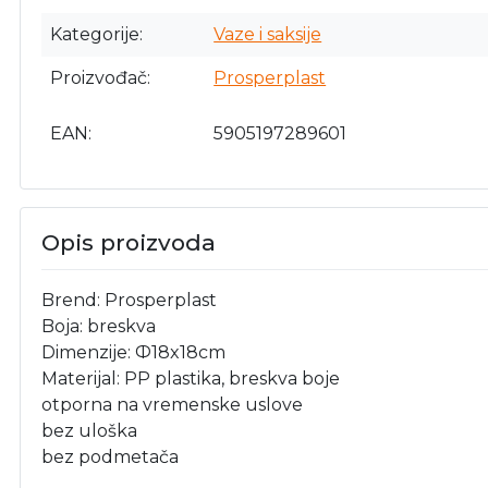
Kategorije
Vaze i saksije
Proizvođač
Prosperplast
EAN
5905197289601
Opis proizvoda
Brend: Prosperplast
Boja: breskva
Dimenzije: Ф18x18cm
Materijal: PP plastika, breskva boje
otporna na vremenske uslove
bez uloška
bez podmetača