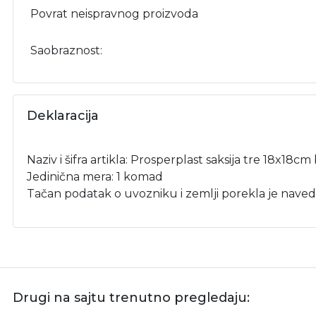
Povrat neispravnog proizvoda
Saobraznost:
Deklaracija
Naziv i šifra artikla: Prosperplast saksija tre 18x1
Jedinična mera: 1 komad
Tačan podatak o uvozniku i zemlji porekla je naved
Drugi na sajtu trenutno pregledaju: