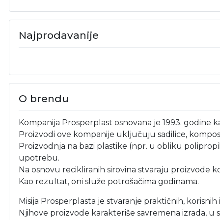
Najprodavanije
O brendu
Kompanija Prosperplast osnovana je 1993. godine ka
Proizvodi ove kompanije uključuju sadilice, komposte
Proizvodnja na bazi plastike (npr. u obliku polipropi
upotrebu.
Na osnovu recikliranih sirovina stvaraju proizvode ko
Kao rezultat, oni služe potrošačima godinama.
Misija Prosperplasta je stvaranje praktičnih, korisnih 
Njihove proizvode karakteriše savremena izrada, u sk