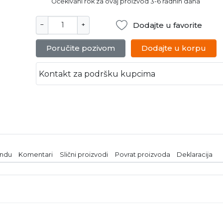
Očekivani rok za ovaj proizvod 3-6 radnih dana
Dodajte u favorite
−
+
Poručite pozivom
Dodajte u korpu
Kontakt za podršku kupcima
endu
Komentari
Slični proizvodi
Povrat proizvoda
Deklaracija