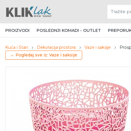
PROIZVODI
POSLEDNJI KOMADI - OUTLET
PREPORU
Kuća i Stan
Dekoracija prostora
Vaze i saksije
Prosp
← Pogledaj sve iz: Vaze i saksije