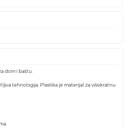
za dom i baštu.
jiva tehnologija. Plastika je materijal za višekratnu
ima.