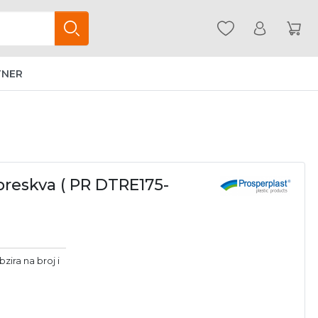
TNER
breskva ( PR DTRE175-
zira na broj i