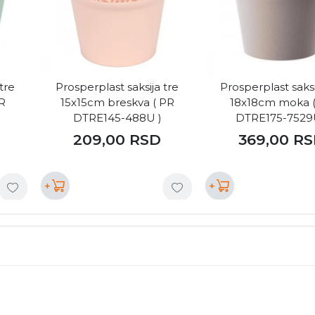
tre
Prosperplast saksija tre
Prosperplast saksi
R
15x15cm breskva ( PR
18x18cm moka 
DTRE145-488U )
DTRE175-7529
209,00
RSD
369,00
RS
+
+