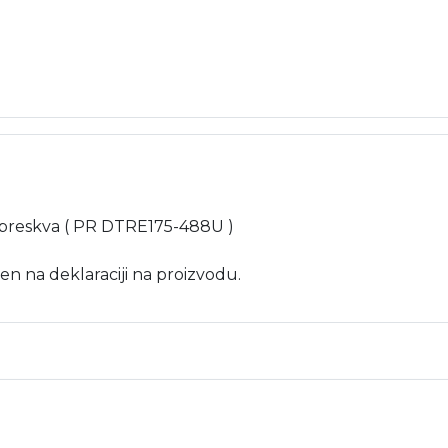
8cm breskva ( PR DTRE175-488U )
en na deklaraciji na proizvodu.