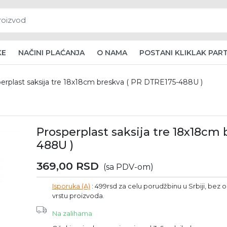
KE
NAČINI PLAĆANJA
O NAMA
POSTANI KLIKLAK PAR
erplast saksija tre 18x18cm breskva ( PR DTRE175-488U )
Prosperplast saksija tre 18x18cm 
488U )
369,00
RSD
(sa PDV-om)
Isporuka (A)
: 499rsd za celu porudžbinu u Srbiji, bez ob
vrstu proizvoda.
Na zalihama