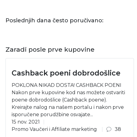
Poslednjih dana često poručivano:
Zaradi posle prve kupovine
Cashback poeni dobrodošlice
POKLONA NIKAD DOSTA! CASHBACK POENI
Nakon prve kupovine kod nas možete ostvariti
poene dobrodošlice (Cashback poene).
Kreirajte nalog na našem portalu i nakon prve
isporučene porudžbine osvajate...
15 nov. 2021
Promo Vaučeri i Affiliate marketing
38