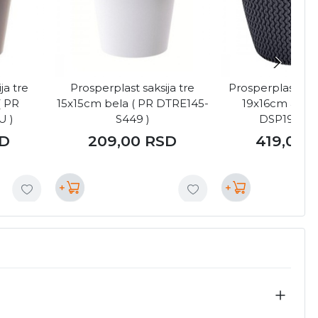
ja tre
Prosperplast saksija tre
Prosperplast saks
( PR
15x15cm bela ( PR DTRE145-
19x16cm antrac
U )
S449 )
DSP190-S4
D
209,00
RSD
419,00
+
+