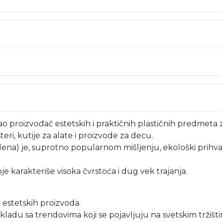
o proizvođač estetskih i praktičnih plastičnih predmeta 
ri, kutije za alate i proizvode za decu.
lena) je, suprotno popularnom mišljenju, ekološki prihvatl
je karakteriše visoka čvrstoća i dug vek trajanja.
i estetskih proizvoda.
ladu sa trendovima koji se pojavljuju na svetskim tržišt