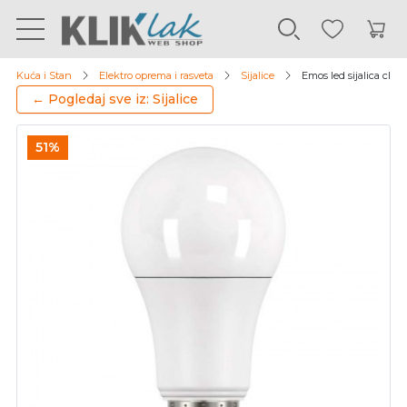
Kuća i Stan
Elektro oprema i rasveta
Sijalice
Emos led sijalica cla
← Pogledaj sve iz: Sijalice
51%