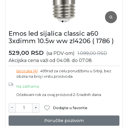
Emos led sijalica classic a60
3xdimm 10.5w ww zl4206 ( 1786 )
529,00
RSD
(sa PDV-om)
1.099,00
RSD
Akcijska cena važi od 04.08. do 07.08.
Isporuka (A)
: 499rsd za celu porudžbinu u Srbiji, bez
obzira na broj i vrstu proizvoda.
Na zalihama
Očekivani rok za ovaj proizvod 2-5 radnih dana
−
+
Dodajte u favorite
Poručite pozivom