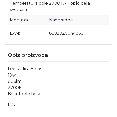
Temperatura boje
2700 K - Toplo bela
svetlosti:
Montaža
Nadgradne
EAN
8592920044360
Opis proizvoda
Led sijalica Emos
10w
806lm
2700K
Boja: toplo bela
E27