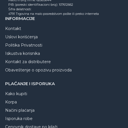
PIB (poreski identifikacioni broj): 107612662
Šifra delatnosti:
4791 Trgovina na malo posredstvom pošte ili preko interneta
INFORMACIJE
Kontakt
Uslovi korišćenja
Politika Privatnosti
Iskustva korisnika
Kontakt za distributere
Obaveštenje o opozivu proizvoda
PLAĆANJE I ISPORUKA
Kako kupiti
Korpa
Načini plaćanja
Isporuka robe
Cenovnik dostave po kilaži