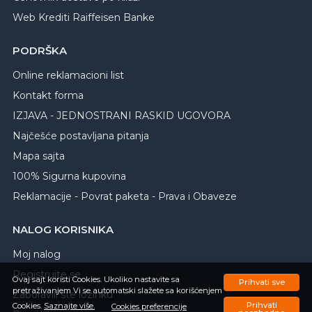
Web Krediti Raiffeisen Banke
PODRŠKA
Online reklamacioni list
Kontakt forma
IZJAVA - JEDNOSTRANI RASKID UGOVORA
Najčešće postavljana pitanja
Mapa sajta
100% Sigurna kupovina
Reklamacije - Povrat paketa - Prava i Obaveze
NALOG KORISNIKA
Moj nalog
Registrujte se
Ovaj sajt koristi Cookies. Ukoliko nastavite sa
Prihvati sve
pretraživanjem Vi se automatski slažete sa korišćenjem
Zaboravili ste lozinku
Prihvati
Cookies.
Saznajte više.
Cookies preferencije