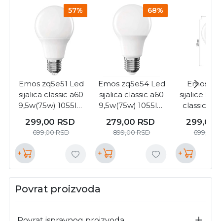
57%
68%
Emos zq5e51 Led
Emos zq5e54 Led
Emos zq
sijalica classic a60
sijalica classic a60
sijalice Led 
9,5w(75w) 1055lm
9,5w(75w) 1055lm
classic a6
e27 ww ( 3395 )
e27 cw ( 3396 )
1055lm e2
299,00
RSD
279,00
RSD
299,00
3393 
699,00
RSD
899,00
RSD
699,00
+
+
+
Povrat proizvoda
Povrat ispravnog proizvoda