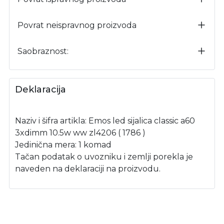
Povrat neispravnog proizvoda
Saobraznost:
Deklaracija
Naziv i šifra artikla: Emos led sijalica classic a60
3xdimm 10.5w ww zl4206 ( 1786 )
Jedinična mera: 1 komad
Tačan podatak o uvozniku i zemlji porekla je
naveden na deklaraciji na proizvodu.