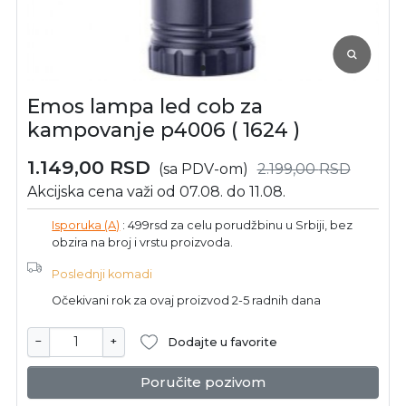
Emos lampa led cob za
kampovanje p4006 ( 1624 )
1.149,00
RSD
(sa PDV-om)
2.199,00
RSD
Akcijska cena važi od 07.08. do 11.08.
Isporuka (A)
: 499rsd za celu porudžbinu u Srbiji, bez
obzira na broj i vrstu proizvoda.
Poslednji komadi
Očekivani rok za ovaj proizvod 2-5 radnih dana
−
+
Dodajte u favorite
Poručite pozivom