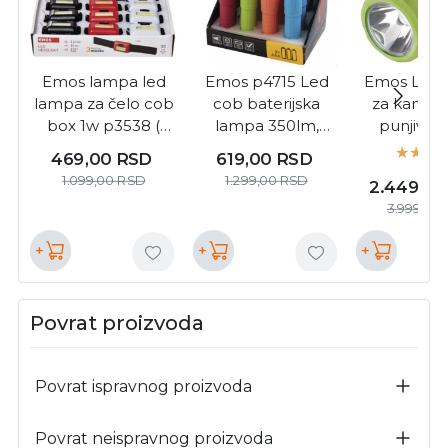
Emos lampa led
Emos p4715 Led
Emos LED
lampa za čelo cob
cob baterijska
za kampo
box 1w p3538 (
lampa 350lm,
punjiva 
1881 )
3xaaa box 1/12 (
350lm p2313
469,00
RSD
619,00
RSD
3413 )
)
1.099,00
RSD
1.299,00
RSD
2.449,0
3.999,00
+
+
+
Povrat proizvoda
Povrat ispravnog proizvoda
Povrat neispravnog proizvoda