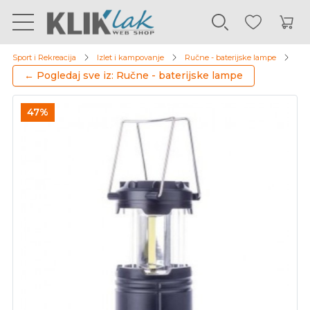
Sport i Rekreacija
Izlet i kampovanje
Ručne - baterijske lampe
Emo
← Pogledaj sve iz: Ručne - baterijske lampe
47%