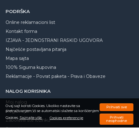
PODRŠKA
Online reklamacioni list
Kontakt forma
IZJAVA - JEDNOSTRANI RASKID UGOVORA
Najčešće postavljana pitanja
Mapa sajta
100% Sigurna kupovina
Reklamacije - Povrat paketa - Prava i Obaveze
NALOG KORISNIKA
Moj nalog
Ovaj sajt koristi Cookies. Ukoliko nastavite sa
Prihvati sve
Registrujte se
pretraživanjem Vi se automatski slažete sa korišćenjem
Prihvati
Cookies.
Saznajte više.
Cookies preferencije
Zaboravili ste lozinku
neophodne
Porudžbine
Omiljeni proizvodi