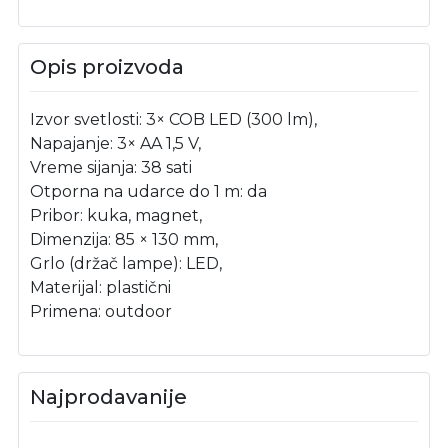
Opis proizvoda
Izvor svetlosti: 3× COB LED (300 lm),
Napajanje: 3× AA 1,5 V,
Vreme sijanja: 38 sati
Otporna na udarce do 1 m: da
Pribor: kuka, magnet,
Dimenzija: 85 × 130 mm,
Grlo (držač lampe): LED,
Materijal: plastični
Primena: outdoor
Najprodavanije